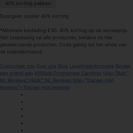
Doorgaan zonder 40% korting
*Minimale besteding €30. 40% korting op de adviesprijs.
Van toepassing op alle producten, behalve de hier
geselecteerde producten. Code geldig tot het einde van
de kalendermaand.
Contacteer ons
Over ons
Blog
Leveringsinformatie
Beveel
een vriend aan
Affiliate Programma
Carrières
title="Bulk™
NL Reviews">Bulk™ NL Reviews
title="Traceer mijn
levering">Traceer mijn levering