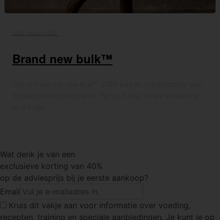
03rd januari 2021
Brand new bulk™
Get to know the new bulk™ 2020 was an unpredictable year
for everyone on the planet. For us, it also meant embarking
on a huge…
Wat denk je van een
exclusieve korting van 40%
op de adviesprijs bij je eerste aankoop?
Email
Kruis dit vakje
aan voor informatie over voeding,
recepten, training en speciale aanbiedingen. Je kunt je op