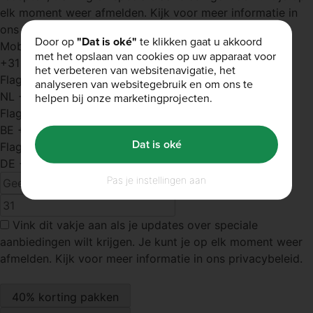
elk moment weer afmelden. Kijk voor meer informatie in
ons privacybeleid
Door op
"Dat is oké"
te klikken gaat u akkoord
Mobiel nummer
met het opslaan van cookies op uw apparaat voor
+31
het verbeteren van websitenavigatie, het
Flag
analyseren van websitegebruik en om ons te
NL
+31
helpen bij onze marketingprojecten.
Flag
BE
+32
Dat is oké
Flag
DE
+49
Pas je instellingen aan
Vink dit vakje
aan als je updates over speciale
aanbiedingen wilt krijgen. Je kunt je op elk moment weer
afmelden. Kijk voor meer informatie in ons privacybeleid.