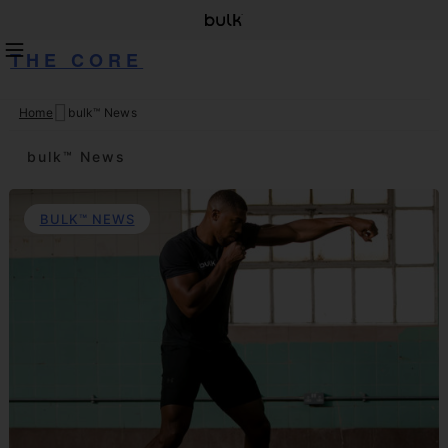
THE CORE
Home
bulk™ News
Skip
to
bulk™ News
content
BULK™ NEWS