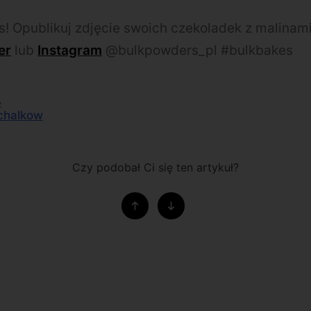
! Opublikuj zdjęcie swoich czekoladek z malinam
er
lub
Instagram
@bulkpowders_pl #bulkbakes
z
chalkow
Czy podobał Ci się ten artykuł?