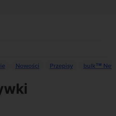
ie
Nowości
Przepisy
bulk™ New
ywki