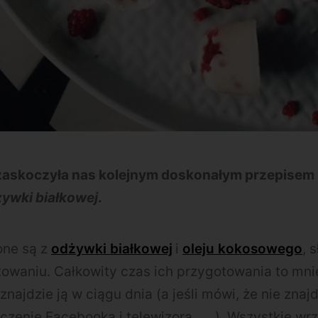
zaskoczyła nas kolejnym doskonałym przepisem
żywki białkowej
.
ione są z
odżywki białkowej
i
oleju kokosowego
, 
owaniu. Całkowity czas ich przygotowania to mni
najdzie ją w ciągu dnia (a jeśli mówi, że nie znaj
czenie Facebooka i telewizora
). Wszystkie wr