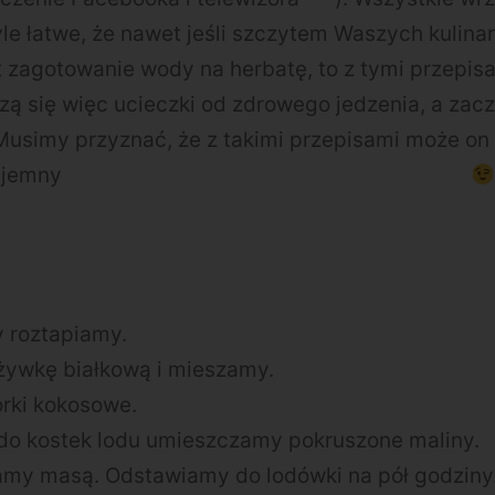
yle łatwe, że nawet jeśli szczytem Waszych kulina
t zagotowanie wody na herbatę, to z tymi przepi
zą się więc ucieczki od zdrowego jedzenia, a zac
 Musimy przyznać, że z takimi przepisami może on
yjemny
 roztapiamy.
ywkę białkową i mieszamy.
rki kokosowe.
do kostek lodu umieszczamy pokruszone maliny.
amy masą. Odstawiamy do lodówki na pół godziny