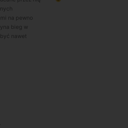
rnych
sami na pewno
zyna bieg w
 być nawet
.