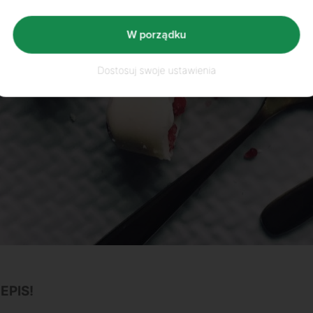
W porządku
Dostosuj swoje ustawienia
EPIS!