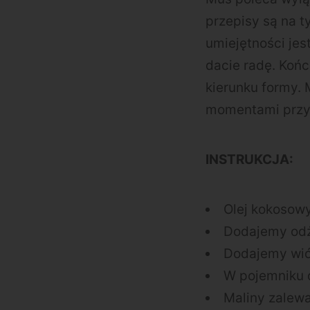
przepisy są na t
umiejętności jes
dacie radę. Końc
kierunku formy.
momentami prz
INSTRUKCJA:
Olej kokosowy
Dodajemy odż
Dodajemy wió
W pojemniku 
Maliny zalew