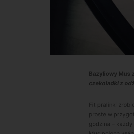
Bazyliowy Mus 
czekoladki z od
Fit pralinki zrob
proste w przygot
godzina – każdy z
Mus poleca wyłą