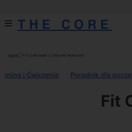
THE CORE
Skip
Home
Fit Czekoladki z Odżywki Białkowej
to
content
Trening i Ćwiczenia
Poradnik dla począ
Fit