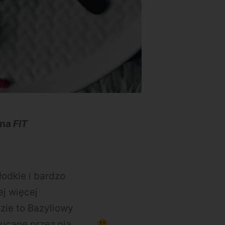
 na
FIT
słodkie i bardzo
ej więcej
dzie to Bazyliowy
zucane przez nią