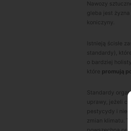
Nawozy sztuczne 
gleba jest żyzna
koniczyny.
Istnieją ścisłe 
standardy), któr
o bardziej holis
które
promują p
Standardy organ
uprawy, jeżeli c
pestycydy i nie
zmian klimatu. Th
powszechną prak