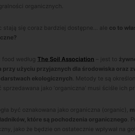
gralności organicznych.
 stają się coraz bardziej dostępne… ale
co to wła
iczne?
ic food według
The Soil Association
– jest to
żywn
przy użyciu przyjaznych dla środowiska oraz z
darstwach ekologicznych
. Metody te są określo
sprzedawana jako ‘organiczna’ musi ściśle ich p
ła być oznakowana jako organiczna (organic),
m
ładników, które są pochodzenia organicznego
. 
zny, jako że będzie on ostatecznie wpływał na go