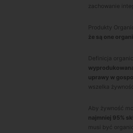
zachowanie inte
Produkty Organic
że są one organ
Definicja organ
wyprodukowana 
uprawy w gospo
wszelka żywność 
Aby żywność mog
najmniej 95% sk
musi być organic