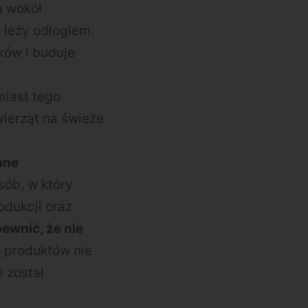
ja wokół
 leży odłogiem.
ków i buduje
miast tego
ierząt na świeże
ane
sób, w który
odukcji oraz
ewnić, że nie
o produktów nie
 został