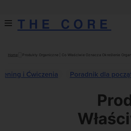
THE CORE
Skip
Home
Produkty Organiczne | Co Właściwie Oznacza Określenie Organ
to
content
Trening i Ćwiczenia
Poradnik dla począ
Prod
Właści