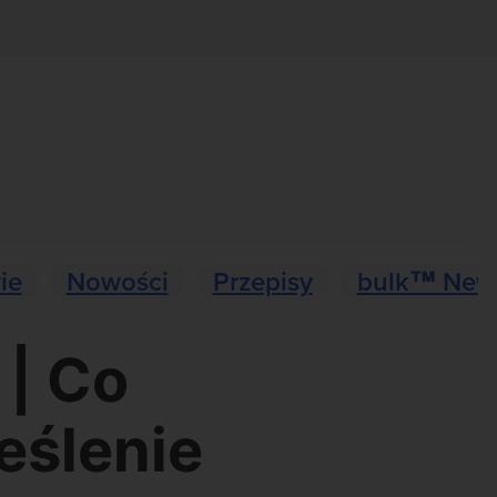
ie
Nowości
Przepisy
bulk™ New
 | Co
eślenie