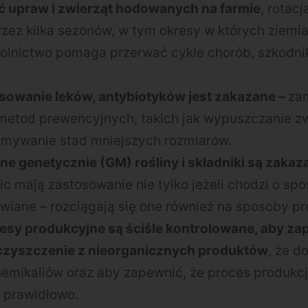
 upraw i zwierząt hodowanych na farmie
, rotac
ez kilka sezonów, w tym okresy w których ziemia
rolnictwo pomaga przerwać cykle chorób, szkodni
sowanie leków, antybiotyków jest zakazane –
za
 metod prewencyjnych, takich jak wypuszczanie zw
zymywanie stad mniejszych rozmiarów.
e genetycznie (GM) rośliny i składniki są zakaz
c mają zastosowanie nie tylko jeżeli chodzi o spo
awiane – rozciągają się one również na sposoby pr
esy produkcyjne są ściśle kontrolowane, aby zap
czyszczenie z nieorganicznych produktów
, że d
mikaliów oraz aby zapewnić, że proces produkcji
 prawidłowo.