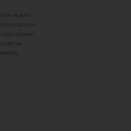
ich etykiet.
stkich naszych
cesu organic,
roduktów
roduktu.