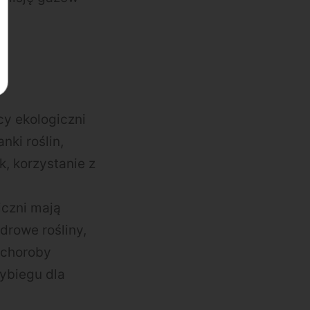
cy ekologiczni
ki roślin,
, korzystanie z
iczni mają
drowe rośliny,
 choroby
wybiegu dla