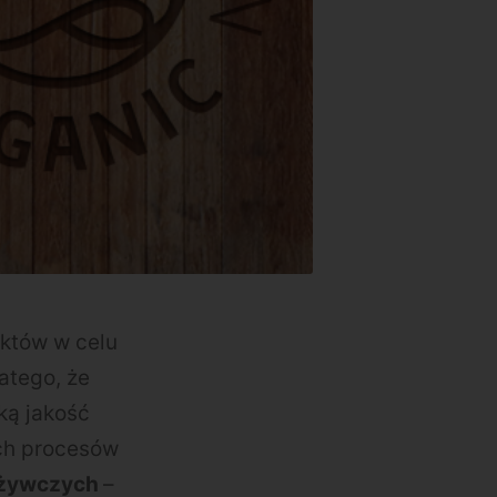
któw w celu
atego, że
ką jakość
ych procesów
dżywczych
–