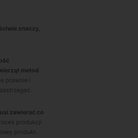
ściwie znaczy,
ość
wierząt metod
ne prawnie i
rzestrzegać.
usi zawierać co
Proces produkcji
towy produkt.