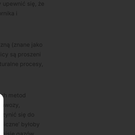
 upewnić się, że
rnika i
czną (znane jako
icy są proszeni
turalne procesy,
ych metod
 Nawozy,
zynić się do
aniczne’ byłoby
emisję gazów