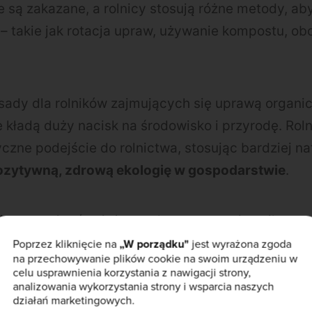
są zakazane, a rolnicy stosują różne metody, aby
 – takie jak rotacja upraw, używanie kompostu, obo
zasady dla rolników zajmujących się uprawą organi
e kładą duży nacisk na środowisko i przyrodę. Roln
tyczne podejście do rolnictwa, stosując bardziej na
ozytywną, zdrową ekologię w gospodarstwie
.
iczne mają również na celu promowanie najlepsz
hodzi o produkcję żywości przyjaznej dla klimatu.
Poprzez kliknięcie na
„W porządku"
jest wyrażona zgoda
na przechowywanie plików cookie na swoim urządzeniu w
organiczne procesy produkcji żywności mogą przyc
celu usprawnienia korzystania z nawigacji strony,
analizowania wykorzystania strony i wsparcia naszych
e Soil Association szacuje, że jeśli rolnictwo ‘org
działań marketingowych.
tyką w Wielkiej Brytanii, mogłoby to zmniejszyć 