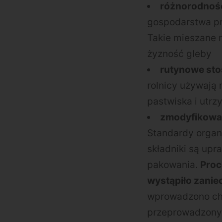
różnorodność
gospodarstwa prz
Takie mieszane 
żyzność gleby
rutynowe sto
rolnicy używają
pastwiska i utr
zmodyfikowan
Standardy organi
składniki są upr
pakowania.
Proc
wystąpiło zanie
wprowadzono che
przeprowadzony