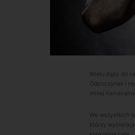
Wielu dąży do o
Odpoczynek i re
mniej namacalny
We wszystkich sp
którzy wybierają
konkretne cele.