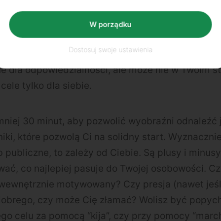
naczanie celów jest kluczowym elementem osiągni
ć się tam gdzie chcesz, jeśli nie wiesz gdzie idzie
W porządku
talonych celów, zachęcamy, aby to zrobić. To tak
Dostosuj swoje ustawienia
gdy wiele osób, przedstawia swoje cele publiczn
ne dla odpowiedzialności, ale może nie w Twoim s
ele tylko dla siebie.
mniej 30 minut, aby pozwolić wyobraźni odnaleźć j
ki, które pozwolą Ci na solidny start. Wyznaczn
 publiczne, to zależy od Ciebie. Są plusy i minusy
ć, co najlepiej pasuje do Twojej osobowości. Cz
 wewnętrznie motywowany? Czy presja (nawet jeśli
ś dobrego, czy może Cię złamać? Wolisz być popyc
ego celu za pomocą “kija”, czy przy pomocy “marc