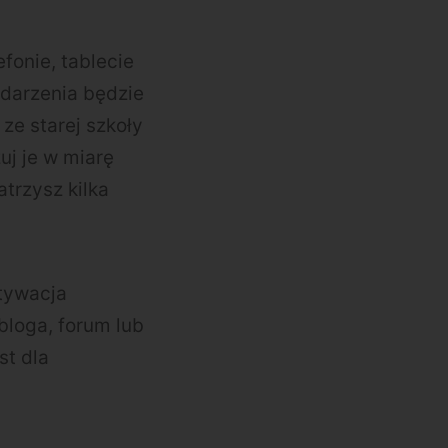
efonie, tablecie
ydarzenia będzie
ze starej szkoły
uj je w miarę
atrzysz kilka
tywacja
bloga, forum lub
st dla