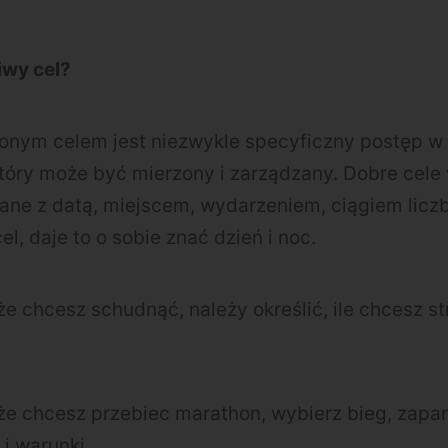
iwy cel?
nym celem jest niezwykle specyficzny postęp w k
który może być mierzony i zarządzany. Dobre cele
ane z datą, miejscem, wydarzeniem, ciągiem licz
l, daje to o sobie znać dzień i noc.
e chcesz schudnąć, należy określić, ile chcesz st
że chcesz przebiec marathon, wybierz bieg, zapam
i warunki.