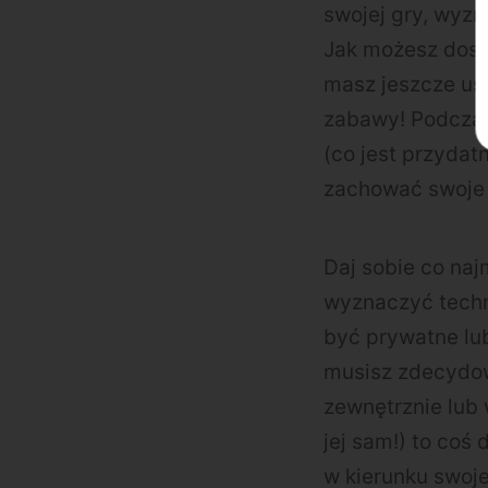
swojej gry, wyz
Jak możesz dosta
masz jeszcze us
zabawy! Podczas 
(co jest przydat
zachować swoje c
Daj sobie co naj
wyznaczyć techni
być prywatne lub
musisz zdecydowa
zewnętrznie lub
jej sam!) to co
w kierunku swoj