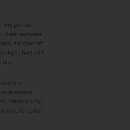
 Twój partner
ym cheerleaderem
ami, ale również
chęci, nakłoni i
 nic.
utecznym
 bezpiecznie
k, dekadę w tył,
ukcesy. To będzie