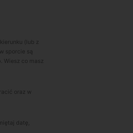
ierunku (lub z
 w sporcie są
b. Wiesz co masz
racić oraz w
iętaj datę,