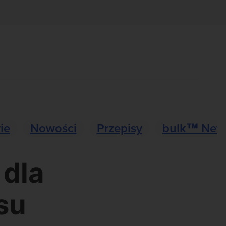
ie
Nowości
Przepisy
bulk™ New
dla
su