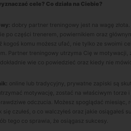
yznaczać cele? Co działa na Ciebie?
owy:
dobry partner treningowy jest na wagę złota.
ie po części trenerem, powiernikiem oraz główn
 kogoś komu możesz ufać, nie tylko ze swoimi cel
. Partner treningowy utrzyma Cię w motywacji, za
 dokładnie wie co powiedzieć oraz kiedy nie mówić
ik:
online lub tradycyjny, prywatne zapiski są sk
trzymać motywację, zostać na właściwym torze i
rawdziwe odczucia. Możesz spoglądać miesiąc, ro
 się czułeś, o co walczyłeś oraz jakie osiągałeś s
ób tego co sprawia, że osiągasz sukcesy.