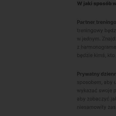
W jaki sposób w
Partner trening
treningowy będz
w jednym. Znajdź
z harmonogramem
będzie kimś, kto
Prywatny dzienn
sposobem, aby u
wykazać swoje p
aby zobaczyć jak
niesamowity zas