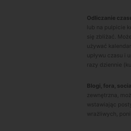
Odliczanie czas
lub na pulpicie 
się zbliżać. Moż
używać kalendarz
upływu czasu i up
razy dziennie (k
Blogi, fora, soci
zewnętrzna, moż
wstawiając posty
wrażliwych, pon