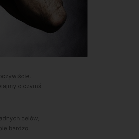
oczywiście.
wiajmy o czymś
żadnych celów,
obie bardzo