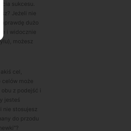
ęcia sukcesu.
sz? Jeżeli nie
 naprawdę dużo
ie i widocznie
tylu), możesz
akiś cel,
ie celów może
 obu z podejść i
y jesteś
 nie stosujesz
hany do przodu
hewki”?