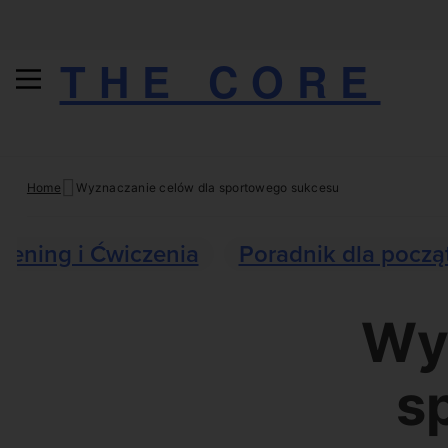
THE CORE
Skip
Home
Wyznaczanie celów dla sportowego sukcesu
to
content
Trening i Ćwiczenia
Poradnik dla począ
Wy
s