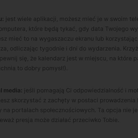
u:
jest wiele aplikacji, możesz mieć je w swoim tel
komputera, które będą tykać, gdy data Twojego w
esz mieć to na wygaszaczu ekranu lub korzystając 
a, odliczając tygodnie i dni do wydarzenia. Krzyż
ewnij się, że kalendarz jest w miejscu, na które p
uchnia to dobry pomysł!).
al media:
jeśli pomagają Ci odpowiedzialność i mo
esz skorzystać z zachęty w postaci prowadzenia 
 na portalach społecznościowych. Ta opcja nie je
ieważ presja może działać przeciwko Tobie.