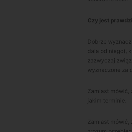
Czy jest prawdz
Dobrze wyznaczo
dala od niego), 
zazwyczaj związ
wyznaczone za ce
Zamiast mówić, ż
jakim terminie.
Zamiast mówić, 
zrozum przebieg 