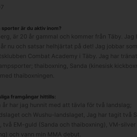
07
 sporter är du aktiv inom?
berg, är 20 år gammal och kommer från Täby. Jag 
år nu och satsar helhjärtat på det! Jag jobbar som
sklubben Combat Academy i Täby. Jag har tränat 
 kampsporter; thaiboxning, Sanda (kinesisk kickbo
 med thaiboxningen.
liga framgångar hittills:
år har jag hunnit med att tävla för två landslag;
slaget och Wushu-landslaget, Jag har tagit två 
, två EM-guld (Sanda och thaiboxning), VM-silver
ing) och vann min MMA debut.