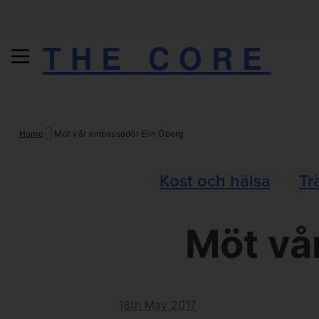
THE CORE
Skip
Home
Möt vår ambassadör Elin Öberg
to
content
Kost och hälsa
Tr
Möt vå
18th May 2017