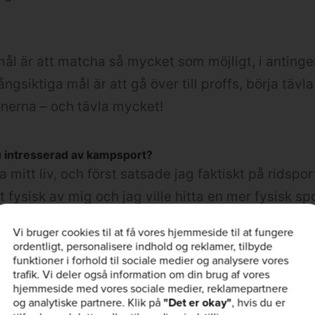
?
 mål är att matcha så mycket som möjligt, i anting
ångsiktiga mål är att gå över till proffs, börja tävl
onerna – och tävla mycket!
u intresserad av kampsport?
la mitt liv, och först satsade jag faktiskt på ridspor
rit fysisk av mig och jag ville hitta en mer fysisk s
in storebror tränade Sanda (kinesisk kickboxning
Vi bruger cookies til at få vores hjemmeside til at fungere
g, och jag blev nyfiken på vad det var. Så jag 
ordentligt, personalisere indhold og reklamer, tilbyde
funktioner i forhold til sociale medier og analysere vores
ss, och det blev thaiboxning bara för det var det s
trafik. Vi deler også information om din brug af vores
direkt.!
hjemmeside med vores sociale medier, reklamepartnere
og analytiske partnere. Klik på
"Det er okay"
, hvis du er