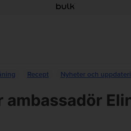
äning
Recept
Nyheter och uppdater
r ambassadör Eli