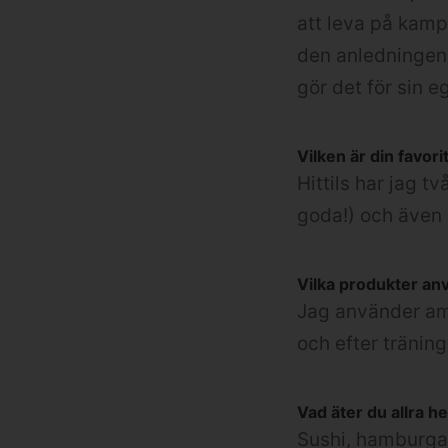
att leva på kamp
den anledningen 
gör det för sin e
Vilken är din favo
Hittils har jag t
goda!) och även 
Vilka produkter an
Jag använder ami
och efter träning
Vad äter du allra he
Sushi, hamburga