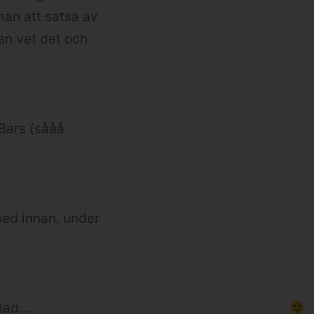
man att satsa av
an vet det och
 Bars (sååå
med innan, under
klad…