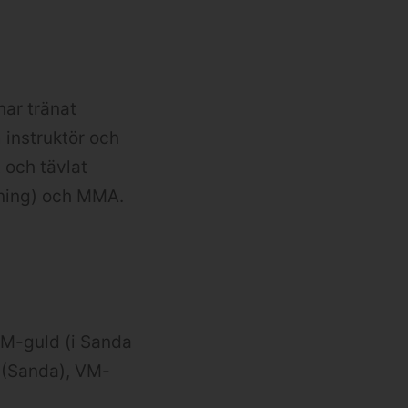
har tränat
 instruktör och
och tävlat
xning) och MMA.
SM-guld (i Sanda
 (Sanda), VM-