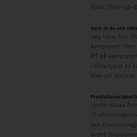
Född: 1997-05-
Vem är du och vilka
Jag heter Elin Ö
kampsport i fem 
PT på kampsport
i olika typer av
Men allt började
Prestationer/sports
Under dessa fem 
Thaiboxningsland
och thaiboxning)
brons (thaiboxn