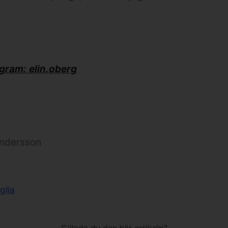
agram: elin.oberg
Andersson
glia
Gillade du den här artikeln?