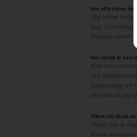
Hur ofta tränar du?
Jag tränar varje 
dag. En vilodag i
kroppen känns.
Hur viktigt är kost 
Kost och nutritio
och återhämtning
superviktigt att 
ett plus att jag 
Vilket råd skulle d
Testa! Det är ing
älskar man sporte