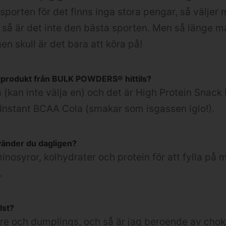
sporten för det finns inga stora pengar, så väljer 
så är det inte den bästa sporten. Men så länge m
gen skull är det bara att köra på!
ritprodukt från BULK POWDERS® hittils?
vå (kan inte välja en) och det är High Protein Snack
Instant BCAA Cola (smakar som isgassen iglo!).
vänder du dagligen?
nosyror, kolhydrater och protein för att fylla på 
.
lst?
re och dumplings, och så är jag beroende av cho