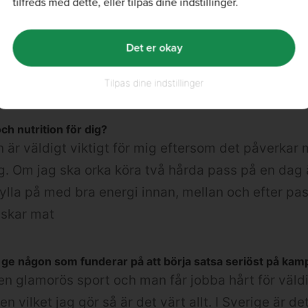
tilfreds med dette, eller tilpas dine indstillinger.
dag. Beroende på hur jag jobbar så blir det ibland
Det er okay
 veckan försöker jag dock alltid få in, ibland mer
Tilpas dine indstillinger
och nutrition för dig?
n är väldigt viktigt för mig eftersom det påverkar 
. Om jag ska orka köra två hårda pass på en dag 
fylla på med bra energi innan, mellan och efter pa
älskar mat
u ge någon som funderar på att börja satsa seriöst på kam
en glamorös sport och man får jobba hårt för väldi
n vilket jag gör så är det värt allt. I Sverige är de