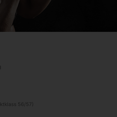
g
iktklass 56/57)