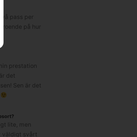
 två pass per
 beroende på hur
min prestation
är det
ssen! Sen är det
psort?
gt lite, men
t väldigt svårt