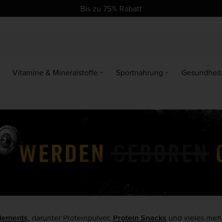
se
se
Bis zu 75% Rabatt
Vitamine & Mineralstoffe
Sportnahrung
Gesundheit
plements
, darunter Proteinpulver,
Protein Snacks
und vieles mehr