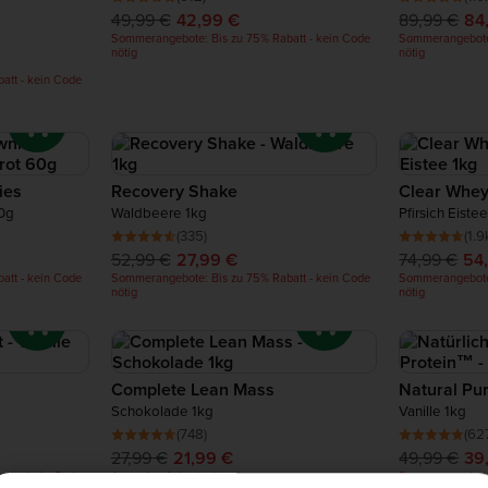
49,99 €
42,99 €
89,99 €
84
Sommerangebote: Bis zu 75% Rabatt - kein Code
Sommerangebote:
nötig
nötig
att - kein Code
ies
Recovery Shake
Clear Whey
0g
Waldbeere 1kg
Pfirsich Eiste
(335)
(1.9
52,99 €
27,99 €
74,99 €
54
att - kein Code
Sommerangebote: Bis zu 75% Rabatt - kein Code
Sommerangebote:
nötig
nötig
Complete Lean Mass
Natural Pu
Schokolade 1kg
Vanille 1kg
(748)
(62
27,99 €
21,99 €
49,99 €
39
att - kein Code
Ausverkauf: Jetzt oder nie
Sommerangebote: