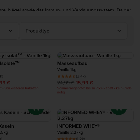
 Haare, Nägel sowie das Immun- und Verdauungssystem. Da der
Produkttyp
Isolate™
Masseaufbau
Vanille 1kg
k)
(2.4k)
,99 €
24,99 €
15,99 €
t - Von weiteren Rabatten
Sommerangebote: Bis zu 75% Rabatt - kein Code
nötig
 Kasein
INFORMED WHEY®
.5kg
Vanille 2.27kg
k)
(1.2k)