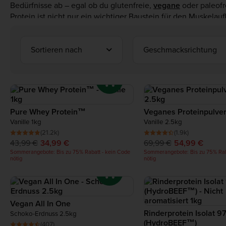
Bedürfnisse ab – egal ob du glutenfreie,
vegane
oder paleofr
Protein ist nicht nur ein wichtiger Baustein für den Muskela
menschliche Körper Protein nur begrenzt speichern kann, ist 
Sortieren nach
Geschmacksrichtung
Pure Whey Protein™
Veganes Proteinpulve
Vanille 1kg
Vanille 2.5kg
(21.2k)
(1.9k)
43,99 €
34,99 €
69,99 €
54,99 €
Sommerangebote: Bis zu 75% Rabatt - kein Code
Sommerangebote: Bis zu 75% Rab
nötig
nötig
Vegan All In One
Rinderprotein Isolat 9
Schoko-Erdnuss 2.5kg
(HydroBEEF™)
(407)