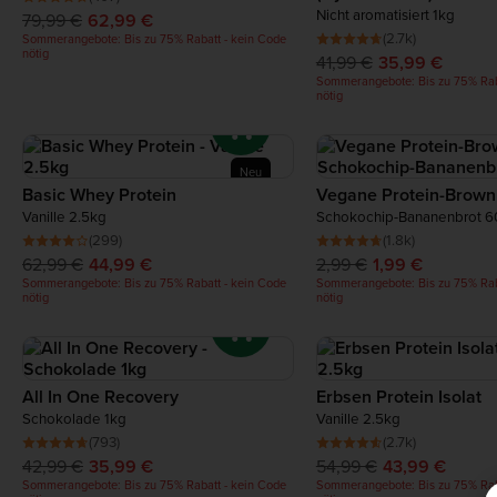
Nicht aromatisiert 1kg
79,99 €
62,99 €
(2.7k)
Sommerangebote: Bis zu 75% Rabatt - kein Code
nötig
41,99 €
35,99 €
Sommerangebote: Bis zu 75% Rab
nötig
Neu
Basic Whey Protein
Vegane Protein-Brown
Vanille 2.5kg
Schokochip-Bananenbrot 6
(299)
(1.8k)
62,99 €
44,99 €
2,99 €
1,99 €
Sommerangebote: Bis zu 75% Rabatt - kein Code
Sommerangebote: Bis zu 75% Rab
nötig
nötig
All In One Recovery
Erbsen Protein Isolat
Schokolade 1kg
Vanille 2.5kg
(793)
(2.7k)
42,99 €
35,99 €
54,99 €
43,99 €
Sommerangebote: Bis zu 75% Rabatt - kein Code
Sommerangebote: Bis zu 75% Rab