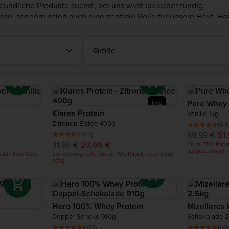
eundliche Produkte suchst, bei uns wirst du sicher fündig.
ufbau, sondern spielt auch eine zentrale Rolle für unsere Haut,
es entscheidend, die Proteinzufuhr regelmäßig sicherzustellen.
Größe
Pure Whey 
Neu
r
Klares Protein
Vanille 1kg
Zitronen-Eistee 400g
(6.8
(77)
69,99 €
51
31,99 €
23,99 €
Bis zu 75% Rabat
ausgeschlossen
att - kein Code
Sommerangebote: Bis zu 75% Rabatt - kein Code
nötig
Hero 100% Whey Protein
Mizellares
7
Doppel-Schoko 910g
Schokolade 2
(512)
(1.0