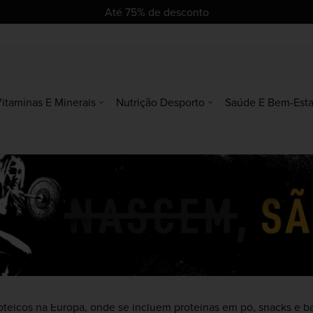
se
se
Até 75% de desconto
itaminas E Minerais
Nutrição Desporto
Saúde E Bem-Esta
eicos na Europa, onde se incluem proteínas em pó, snacks e ba