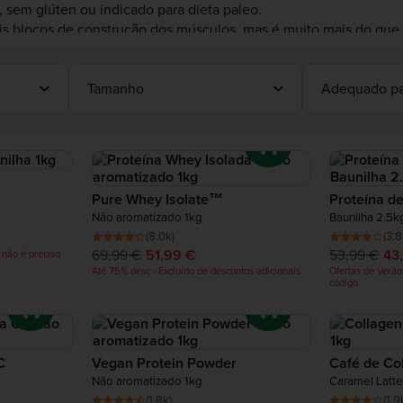
, sem glúten ou indicado para dieta paleo.
s blocos de construção dos músculos, mas é muito mais do que is
.
Tamanho
Adequado pa
Pure Whey Isolate™
Proteína de
Não aromatizado 1kg
Baunilha 2.5k
(8.0k)
(3.8
69,99 €
51,99 €
53,99 €
43
 não é preciso
Até 75% desc - Excluído de descontos adicionais
Ofertas de Verão
código
C
Vegan Protein Powder
Café de Co
Não aromatizado 1kg
Caramel Latte
(1.8k)
(1.9