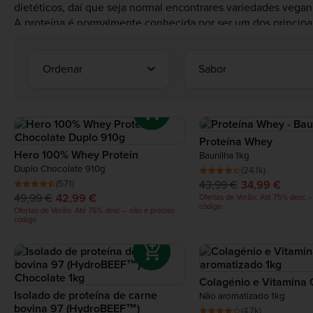
dietéticos, daí que seja normal encontrares variedades vegan
A proteína é normalmente conhecida por ser um dos principai
digestivo, só para citarmos alguns, precisam desta substância
Ordenar
Sabor
Proteína Whey
Hero 100% Whey Protein
Baunilha 1kg
Duplo Chocolate 910g
(24.1k)
(571)
43,99 €
34,99 €
49,99 €
42,99 €
Ofertas de Verão: Até 75% desc –
código
Ofertas de Verão: Até 75% desc – não é preciso
código
Colagénio e Vitamina 
Isolado de proteína de carne
Não aromatizado 1kg
bovina 97 (HydroBEEF™)
(4.7k)