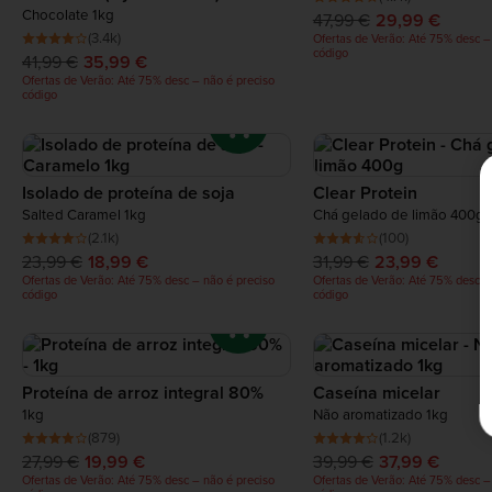
Chocolate 1kg
47,99 €
29,99 €
(3.4k)
Ofertas de Verão: Até 75% desc –
código
41,99 €
35,99 €
Ofertas de Verão: Até 75% desc – não é preciso
código
Isolado de proteína de soja
Clear Protein
Salted Caramel 1kg
Chá gelado de limão 400g
(2.1k)
(100)
23,99 €
18,99 €
31,99 €
23,99 €
Ofertas de Verão: Até 75% desc – não é preciso
Ofertas de Verão: Até 75% desc –
código
código
Proteína de arroz integral 80%
Caseína micelar
1kg
Não aromatizado 1kg
(879)
(1.2k)
27,99 €
19,99 €
39,99 €
37,99 €
Ofertas de Verão: Até 75% desc – não é preciso
Ofertas de Verão: Até 75% desc –