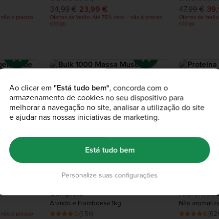
34,99 €
23,99 €
47,99 €
39
 não é preciso
Ofertas de Verão: Até 75% desc – não é preciso
Ofertas de Verão
código
código
Novo
Bulk 1000 Massa Muscular
Proteína W
Ao clicar em
"Está tudo bem"
, concorda com o
Brownie de Chocolate 4.05kg
Baunilha 1kg
armazenamento de cookies no seu dispositivo para
(175)
(618
melhorar a navegação no site, analisar a utilização do site
62,99 €
55,49 €
69,99 €
48
e ajudar nas nossas iniciativas de marketing.
 não é preciso
Saldos: É agora ou nunca
Ofertas de Verão
código
Está tudo bem
Personalize suas configurações
Pequeno-almoço Smoothie
Proteína W
Completo
Hidrolisad
Arando e Framboesa 1kg
Não aromatiz
(1.5k)
(62
 não é preciso