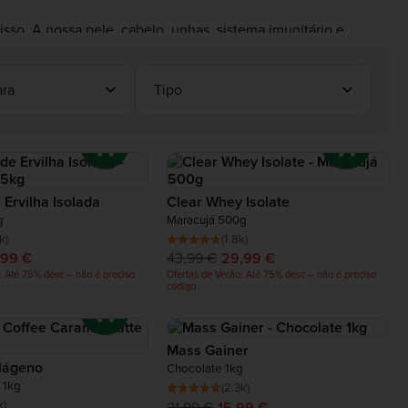
so. A nossa pele, cabelo, unhas, sistema imunitário e
ra
Tipo
 Ervilha Isolada
Clear Whey Isolate
g
Maracujá 500g
k)
(1.8k)
,99 €
43,99 €
29,99 €
: Até 75% desc – não é preciso
Ofertas de Verão: Até 75% desc – não é preciso
código
Mass Gainer
lágeno
Chocolate 1kg
 1kg
(2.3k)
k)
21,99 €
15,99 €