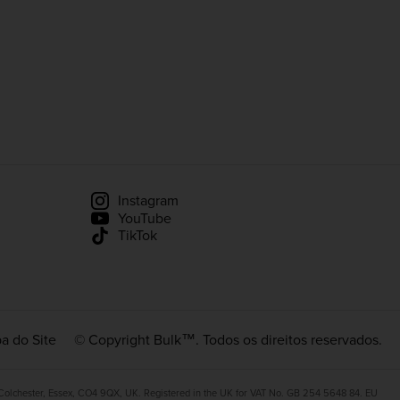
Instagram
YouTube
TikTok
a do Site
© Copyright Bulk™. Todos os direitos reservados.
 Colchester, Essex, CO4 9QX, UK. Registered in the UK for VAT No. GB 254 5648 84. EU