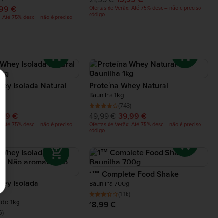
,99 €
Ofertas de Verão: Até 75% desc – não é preciso
código
: Até 75% desc – não é preciso
hey Isolada Natural
Proteína Whey Natural
Baunilha 1kg
)
(743)
,99 €
49,99 €
39,99 €
: Até 75% desc – não é preciso
Ofertas de Verão: Até 75% desc – não é preciso
código
1™ Complete Food Shake
hey Isolada
Baunilha 700g
a
(1.1k)
ado 1kg
18,99 €
6)