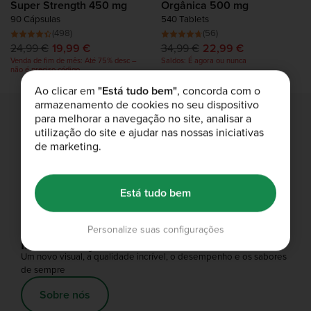
Super Strength 450 mg
Orgânica 500 mg
90 Cápsulas
540 Tablets
(498)
(56)
24,99 €
19,99 €
34,99 €
22,99 €
Venda de fim de mês: Até 75% desc –
Saldos: É agora ou nunca
não é preciso código
Ao clicar em
"Está tudo bem"
, concorda com o
armazenamento de cookies no seu dispositivo
para melhorar a navegação no site, analisar a
utilização do site e ajudar nas nossas iniciativas
de marketing.
Entrega grátis
Entrega grátis em encomendas acima de 55 €.
Compre Agora
Está tudo bem
Personalize suas configurações
Isto é nutrição
Um novo visual, a qualidade incrível, o desempenho e os sabores
de sempre
Sobre nós