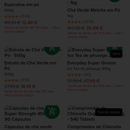
Proteínas de Recuperação
Espirulina em pó
Chá Verde Matcha em Pó
500g
1kg
(1.0k)
Complete Food Shake
(2.0k)
49,99 €
12,49 €
143,99 €
35,99 €
Ofertas de Verão: Até 75% desc – não é
preciso código
Ofertas de Verão: Até 75% desc – não é
Barras Proteicas
preciso código
Batidos Proteicos
Novo
Extrato de Chá Verde em
Everyday Super Greens
Snacks de Proteína
Pó
Ice Tea de pêssego 300g
500g
(60)
(175)
57,99 €
47,99 €
Alimentos Ricos em Proteína
27,99 €
18,19 €
Ofertas de Verão: Até 75% desc – não é
preciso código
Venda de fim de mês: Até 75% desc –
não é preciso código
Fora de estoque
Cápsulas de chá verde
Comprimidos de Chlorella