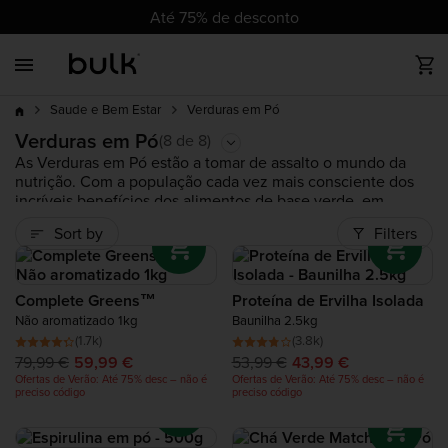
cz
dk
at
ch
de
eu
uk
ie
es
fr
it
nl
pl
pt
ro
se
Até 75% de desconto
Back
Back
Back
Back
Back
Back
Back
Back
Back
Até 75%
Mais vendidos
Toda Proteína
Todo Vegano
Vitaminas
Nutrição Desporto
Todo Perda de Peso
Alimentos Saudáveis
Acessórios
desc
Verduras em Pó
Saude e Bem Estar
Minerais
Complete Food Shake
Mais
Novos produtos
Proteína Whey
Proteína Vegan em Pó
Suplementos Pré-treino
Batidos Para Emagrecer
Manteigas de Frutos Secos
Roupa Desportiva
Verduras em Pó
(8 de 8)
vendidos
As Verduras em Pó estão a tomar de assalto o mundo da
nutrição. Com a população cada vez mais consciente dos
Produtos em tendência
Clear Protein
Barras Proteicas Vegan
Suplementos pós-treino
Alimentos Sem Calorias
Tendências
incríveis benefícios dos alimentos de base verde, em
particular dos vegetais, formou-se uma categoria nutricional
Sort by
Filters
totalmente nova na forma de pós de verduras concentradas.
Saldos
Proteina Vegetal
Vitaminas Vegan
Aminoácidos
A
Bulk™
está na vanguarda deste movimento e não só
fabrica uma vasta gama de Suplementos Verduras em Pó
puros - como
Brócolos,
como também fornece um incrível
Mass Gainers
Complete Food Shake
Hidratos de Carbono
Complete Greens™
Proteína de Ervilha Isolada
Suplemento Verde sob a forma de
Complete Greens™
, que
Não aromatizado 1kg
Baunilha 2.5kg
contém uns incríveis 23 pós verdes na sua forma mais pura.
(1.7k)
(3.8k)
Descubra a nossa gama de super verduras em pó.
Colagénio
Tendências
79,99 €
59,99 €
53,99 €
43,99 €
Ofertas de Verão: Até 75% desc – não é
Ofertas de Verão: Até 75% desc – não é
preciso código
preciso código
Proteína de Vaca
Novidades