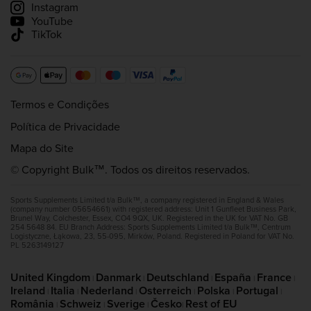
Instagram
YouTube
TikTok
Termos e Condições
Política de Privacidade
Mapa do Site
© Copyright Bulk™. Todos os direitos reservados.
Sports Supplements Limited t/a Bulk™, a company registered in England & Wales
(company number 05654661) with registered address: Unit 1 Gunfleet Business Park,
Brunel Way, Colchester, Essex, CO4 9QX, UK. Registered in the UK for VAT No. GB
254 5648 84. EU Branch Address: Sports Supplements Limited t/a Bulk™, Centrum
Logistyczne, Łąkowa, 23, 55-095, Mirków, Poland. Registered in Poland for VAT No.
PL 5263149127
United Kingdom
Danmark
Deutschland
España
France
|
|
|
|
|
Ireland
Italia
Nederland
Osterreich
Polska
Portugal
|
|
|
|
|
|
România
Schweiz
Sverige
Česko
Rest of EU
|
|
|
|