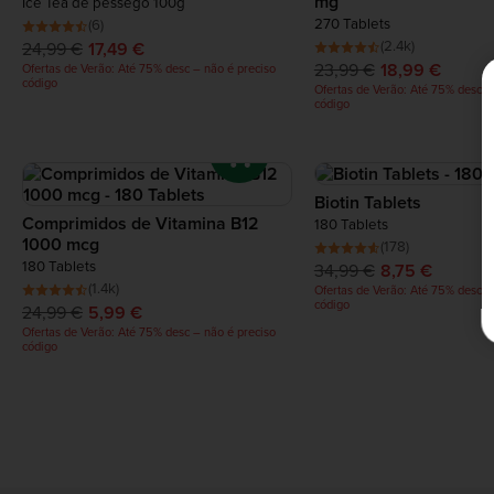
mg
Ice Tea de pêssego 100g
270 Tablets
(6)
(2.4k)
24,99 €
17,49 €
23,99 €
18,99 €
Ofertas de Verão: Até 75% desc – não é preciso
código
Ofertas de Verão: Até 75% desc –
código
Biotin Tablets
Comprimidos de Vitamina B12
180 Tablets
1000 mcg
(178)
180 Tablets
34,99 €
8,75 €
(1.4k)
Ofertas de Verão: Até 75% desc –
código
24,99 €
5,99 €
Ofertas de Verão: Até 75% desc – não é preciso
código