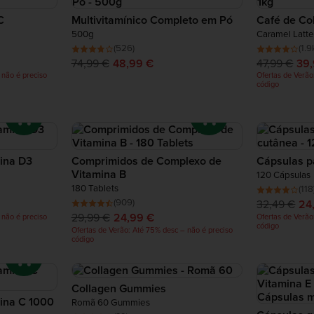
C
Multivitamínico Completo em Pó
Café de Co
500g
Caramel Latte
(526)
(1.9
74,99 €
48,99 €
47,99 €
39
 não é preciso
Ofertas de Verão
código
ina D3
Comprimidos de Complexo de
Cápsulas p
Vitamina B
120 Cápsulas
180 Tablets
(118
(909)
32,49 €
24
29,99 €
24,99 €
 não é preciso
Ofertas de Verão
código
Ofertas de Verão: Até 75% desc – não é preciso
código
Collagen Gummies
Novo
ina C 1000
Romã 60 Gummies