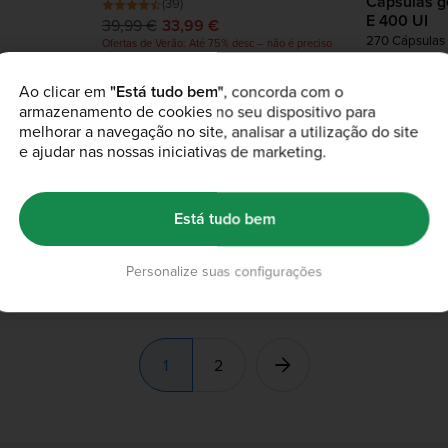
Cápsulas g
(39)
E 400 UI
39,99 €
33,99 €
270 Cápsulas
Ofertas de Verão: Até 75% desc – não é preciso
código
(62
29,99 €
24
 não é preciso
Ao clicar em
"Está tudo bem"
, concorda com o
Ofertas de Verão
armazenamento de cookies no seu dispositivo para
código
melhorar a navegação no site, analisar a utilização do site
e ajudar nas nossas iniciativas de marketing.
Vitamina C
Cápsulas de Ferro (K-Pure® )
500g
Está tudo bem
90 Cápsulas
(1.7
(311)
44,99 €
10
14,99 €
9,99 €
 não é preciso
Ofertas de Verão
Personalize suas configurações
código
Ofertas de Verão: Até 75% desc – não é preciso
código
1
2