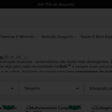
Até 75% de desconto
itaminas E Minerais
Nutrição Desporto
Saúde E Bem-Esta
as
(20 de 24)
onstrução muscular - os benefícios são muito mais abrangentes.
iste algo para cada necessidade na
Bulk™
e sempre a um preço i
 e as unhas, incluindo os nossos populares
comprimidos de ácid
Tamanho
Adequado pa