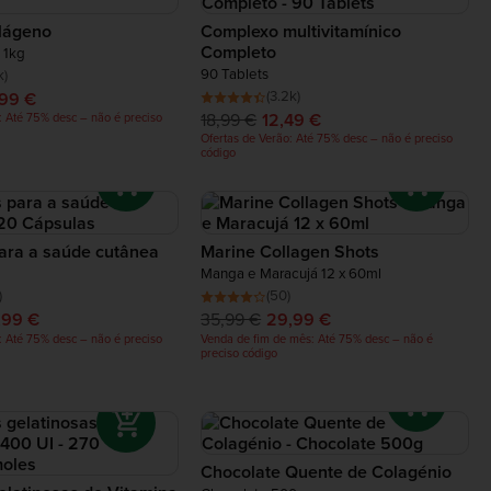
lágeno
Complexo multivitamínico
Completo
 1kg
90 Tablets
k)
(3.2k)
,99 €
18,99 €
12,49 €
: Até 75% desc – não é preciso
Ofertas de Verão: Até 75% desc – não é preciso
código
ara a saúde cutânea
Marine Collagen Shots
Manga e Maracujá 12 x 60ml
)
(50)
,99 €
35,99 €
29,99 €
: Até 75% desc – não é preciso
Venda de fim de mês: Até 75% desc – não é
preciso código
Chocolate Quente de Colagénio