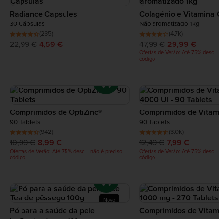
Radiance Capsules
Colagénio e Vitamina 
30 Cápsulas
Não aromatizado 1kg
(235)
(4.7k)
22,99 €
4,59 €
47,99 €
29,99 €
Ofertas de Verão: Até 75% desc –
código
Comprimidos de OptiZinc®
Comprimidos de Vitam
90 Tablets
90 Tablets
(942)
(3.0k)
10,99 €
8,99 €
12,49 €
7,99 €
Ofertas de Verão: Até 75% desc – não é preciso
Ofertas de Verão: Até 75% desc –
código
código
Novo
Pó para a saúde da pele
Comprimidos de Vitam