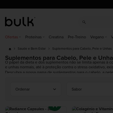
cz
dk
at
ch
de
eu
uk
ie
es
fr
it
nl
pl
pt
ro
se
Ofertas
Proteínas
Creatina
Pre-Treino
Vegano
V
Suplementos para Cabelo, Pele e Unhas
Saude e Bem Estar
Suplementos para Cabelo, Pele e Unh
O papel da dieta e dos suplementos não se limita apenas à c
e unhas normais, até à proteção contra o stress oxidativo, ex
Descubra a nossa gama de suplementos para o cabelo, a pele
Ordenar
Sabor