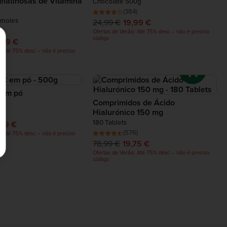
elatinosas de Vitamina
Chocolate 500g
(384)
 moles
24,99 €
19,99 €
4)
Ofertas de Verão: Até 75% desc – não é preciso
código
,99 €
: Até 75% desc – não é preciso
 em pó
Comprimidos de Ácido
Hialurónico 150 mg
k)
180 Tablets
,99 €
(576)
: Até 75% desc – não é preciso
78,99 €
19,75 €
Ofertas de Verão: Até 75% desc – não é preciso
código