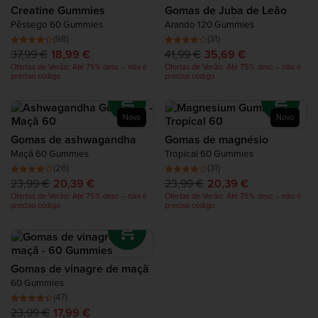
Creatine Gummies
Gomas de Juba de Leão
Proteínas de Recuperação
Pêssego 60 Gummies
Arando 120 Gummies
(98)
(31)
Complete Food Shake
37,99 €
18,99 €
41,99 €
35,69 €
Ofertas de Verão: Até 75% desc – não é
Ofertas de Verão: Até 75% desc – não é
preciso código
preciso código
Barras Proteicas
Novo
Novo
Batidos Proteicos
Gomas de ashwagandha
Gomas de magnésio
Maçã 60 Gummies
Tropical 60 Gummies
Snacks de Proteína
(26)
(31)
23,99 €
20,39 €
23,99 €
20,39 €
Ofertas de Verão: Até 75% desc – não é
Ofertas de Verão: Até 75% desc – não é
Alimentos Ricos em Proteína
preciso código
preciso código
Gomas de vinagre de maçã
60 Gummies
(47)
23,99 €
17,99 €