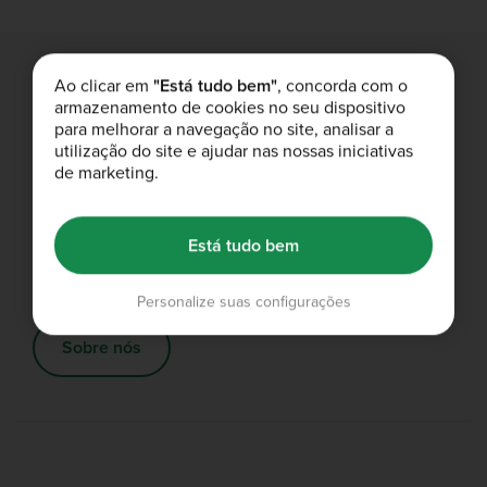
Ao clicar em
"Está tudo bem"
, concorda com o
armazenamento de cookies no seu dispositivo
Entrega grátis
para melhorar a navegação no site, analisar a
Entrega grátis em encomendas acima de 55 €.
utilização do site e ajudar nas nossas iniciativas
de marketing.
Compre Agora
Está tudo bem
Isto é nutrição
Um novo visual, a qualidade incrível, o desempenho e os sabores
Personalize suas configurações
de sempre
Sobre nós