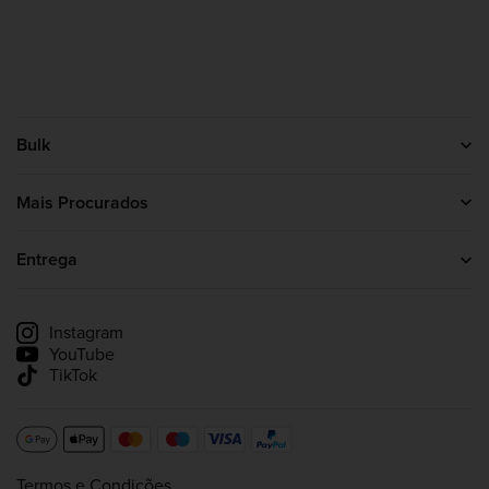
Bulk
Contacte-nos
Sobre nós
Mais Procurados
Programa de afiliados
Proteína
Creatina
Entrega
Whey Protein
Informações sobre a entrega
Acompanhar a minha entrega
Instagram
YouTube
TikTok
Termos e Condições