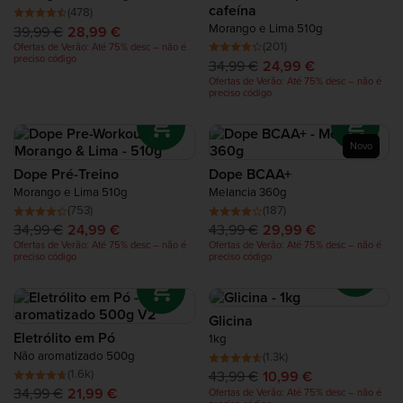
garantem a máxima oportunidade de crescimento muscular,
cafeína
Proteínas de Recuperação
(478)
após cada sessão de treinamento.
Morango e Lima 510g
39,99 €
28,99 €
Se estás a usar suplementos pré-treino, certifica-te que os
(201)
Ofertas de Verão: Até 75% desc – não é
combinas com os produtos da nossa categoria de
preciso código
Complete Food Shake
34,99 €
24,99 €
suplementos pós-treino, e até mesmo com a nossa
Ofertas de Verão: Até 75% desc – não é
categoria de suplementos intra-treino, para uma nutrição
preciso código
perfeita para exercícios.
Barras Proteicas
Novo
Batidos Proteicos
Dope Pré-Treino
Dope BCAA+
Morango e Lima 510g
Melancia 360g
Snacks de Proteína
(753)
(187)
34,99 €
24,99 €
43,99 €
29,99 €
Ofertas de Verão: Até 75% desc – não é
Ofertas de Verão: Até 75% desc – não é
Alimentos Ricos em Proteína
preciso código
preciso código
Glicina
Eletrólito em Pó
1kg
Não aromatizado 500g
(1.3k)
(1.6k)
43,99 €
10,99 €
34,99 €
21,99 €
Ofertas de Verão: Até 75% desc – não é