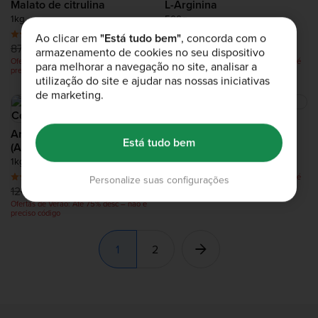
Malato de citrulina
L-Arginina
1kg
500g
(1.0k)
(667)
Ao clicar em
"Está tudo bem"
, concorda com o
87,99 €
21,99 €
43,99 €
17,49 €
armazenamento de cookies no seu dispositivo
Ofertas de Verão: Até 75% desc – não é
Ofertas de Verão: Até 75% desc – não é
para melhorar a navegação no site, analisar a
preciso código
preciso código
utilização do site e ajudar nas nossas iniciativas
de marketing.
Beta Alanina
Arginina Alfa Cetoglutarato
500g
Está tudo bem
(AAKG)
(810)
1kg
52,99 €
13,24 €
(469)
Ofertas de Verão: Até 75% desc – não é
Personalize suas configurações
preciso código
124,99 €
29,99 €
Ofertas de Verão: Até 75% desc – não é
preciso código
1
2