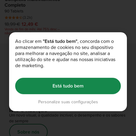
Completo
90 Tablets
(3.2k)
18,99 €
12,49 €
Venda de fim de mês: Até 75% desc –
não é preciso código
Ao clicar em
"Está tudo bem"
, concorda com o
armazenamento de cookies no seu dispositivo
para melhorar a navegação no site, analisar a
utilização do site e ajudar nas nossas iniciativas
de marketing.
Entrega grátis
Entrega grátis em encomendas acima de 55 €.
Está tudo bem
Compre Agora
Personalize suas configurações
Isto é nutrição
Um novo visual, a qualidade incrível, o desempenho e os sabores
de sempre
Sobre nós