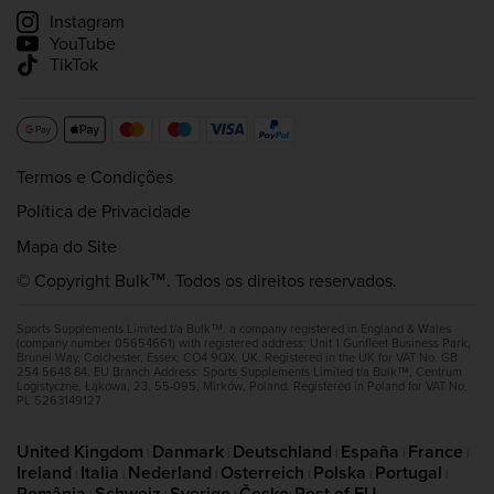
Acompanhar a minha entrega
Instagram
YouTube
TikTok
Termos e Condições
Política de Privacidade
Mapa do Site
© Copyright Bulk™. Todos os direitos reservados.
Sports Supplements Limited t/a Bulk™, a company registered in England & Wales
(company number 05654661) with registered address: Unit 1 Gunfleet Business Park,
Brunel Way, Colchester, Essex, CO4 9QX, UK. Registered in the UK for VAT No. GB
254 5648 84. EU Branch Address: Sports Supplements Limited t/a Bulk™, Centrum
Logistyczne, Łąkowa, 23, 55-095, Mirków, Poland. Registered in Poland for VAT No.
PL 5263149127
United Kingdom
Danmark
Deutschland
España
France
|
|
|
|
|
Ireland
Italia
Nederland
Osterreich
Polska
Portugal
|
|
|
|
|
|
România
Schweiz
Sverige
Česko
Rest of EU