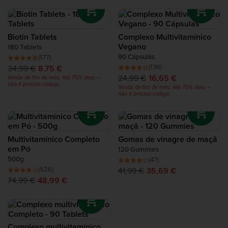
Proteínas de Recuperação
fórmula totalmente abrangente
B Vitamin Complex
, a qual
contém todas as oito vitaminas B, mais colina, PABA e
Inositol – até às vitaminas B individuais como o
Vitamin B12
Complete Food Shake
Biotin Tablets
Complexo Multivitamínico
Tablets
.
Vegano
180 Tablets
90 Cápsulas
(177)
Barras Proteicas
(136)
34,99 €
8,75 €
24,99 €
16,65 €
Venda de fim de mês: Até 75% desc –
não é preciso código
Venda de fim de mês: Até 75% desc –
Batidos Proteicos
não é preciso código
Snacks de Proteína
Multivitamínico Completo
Gomas de vinagre de maçã
Alimentos Ricos em Proteína
em Pó
120 Gummies
500g
(47)
(526)
41,99 €
35,69 €
74,99 €
48,99 €
Complexo multivitamínico