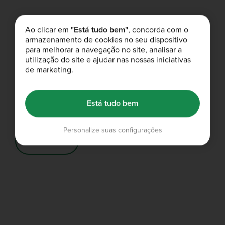
Ao clicar em
"Está tudo bem"
, concorda com o
Entrega grátis
armazenamento de cookies no seu dispositivo
Entrega grátis em encomendas acima de 55 €.
para melhorar a navegação no site, analisar a
utilização do site e ajudar nas nossas iniciativas
Compre Agora
de marketing.
Isto é nutrição
Está tudo bem
Um novo visual, a qualidade incrível, o desempenho e os sabores
de sempre
Personalize suas configurações
Sobre nós