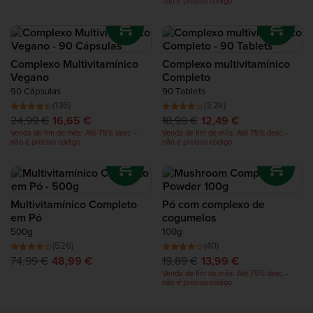
não é preciso código
Proteínas de Recuperação
suplementação de vitamina D é uma escolha inteligente.
A Bulk™
tem um enorme seleção de suplementos de
vitamina D – de formatos puros como as
Vitamin D2
Complete Food Shake
Tablets
até às fórmulas com conteúdo de
curcumina
– e
Complexo Multivitamínico
Complexo multivitamínico
pode ter a certeza de que os nossos produtos são todos da
Vegano
Completo
mais elevada resistência e potência absoluta,
Barras Proteicas
90 Cápsulas
90 Tablets
garantidamente.
(136)
(3.2k)
24,99 €
16,65 €
18,99 €
12,49 €
Batidos Proteicos
Venda de fim de mês: Até 75% desc –
Venda de fim de mês: Até 75% desc –
não é preciso código
não é preciso código
Snacks de Proteína
Alimentos Ricos em Proteína
Multivitamínico Completo
Pó com complexo de
em Pó
cogumelos
500g
100g
(526)
(40)
74,99 €
48,99 €
19,89 €
13,99 €
Venda de fim de mês: Até 75% desc –
não é preciso código