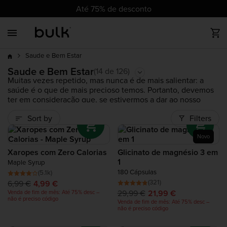
cz
dk
at
ch
de
eu
uk
ie
es
fr
it
nl
pl
pt
ro
se
Até 75% de desconto
Back
Back
Back
Back
Back
Back
Back
Back
Back
Até 75%
Mais vendidos
Toda Proteína
Todo Vegano
Vitaminas
Nutrição Desporto
Todo Perda de Peso
Alimentos Saudáveis
Acessórios
desc
Saude e Bem Estar
Minerais
Complete Food Shake
Mais
Novos produtos
Proteína Whey
Proteína Vegan em Pó
Suplementos Pré-treino
Batidos Para Emagrecer
Manteigas de Frutos Secos
Roupa Desportiva
Saude e Bem Estar
(14 de 126)
vendidos
Muitas vezes repetido, mas nunca é de mais salientar: a
saúde é o que de mais precioso temos. Portanto, devemos
Produtos em tendência
Clear Protein
Barras Proteicas Vegan
Suplementos pós-treino
Alimentos Sem Calorias
Tendências
ter em consideração que, se estivermos a dar ao nosso
corpo todos os nutrientes e
vitaminas
que ele precisa, a
Sort by
Filters
nossa saúde geral irá melhorar.
Saldos
Proteina Vegetal
Vitaminas Vegan
Aminoácidos
E isto também é válido para a saúde psicológioca e
Novo
emocional, que em muito depende de uma boa nutrição e
actividade física activa.
Mass Gainers
Complete Food Shake
Hidratos de Carbono
Xaropes com Zero Calorias
Glicinato de magnésio 3 em
Para compensar as tuas deficiências diárias e melhorar a tua
1
Maple Syrup
saúde, consulta a nossa gama de produtos. Entre outros,
180 Cápsulas
(5.1k)
encontrarás multivitamínicos,
ómega 3
de elevada
Colagénio
Tendências
(321)
6,99 €
4,99 €
qualidade, suplementos para melhorar a
saúde do fígado
,
29,99 €
21,99 €
Venda de fim de mês: Até 75% desc –
antioxidantes
, etc.
não é preciso código
Venda de fim de mês: Até 75% desc –
Proteína de Vaca
Novidades
não é preciso código