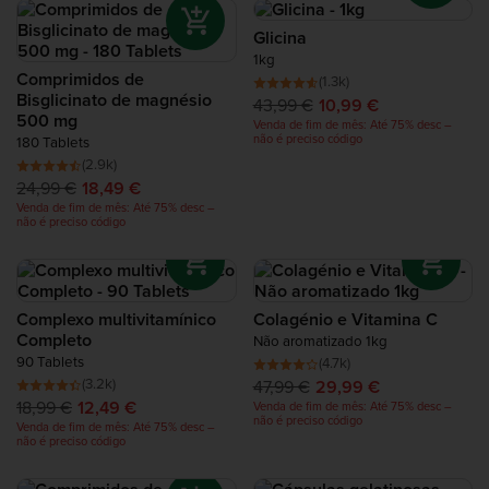
Proteínas de Recuperação
Glicina
1kg
Complete Food Shake
Comprimidos de
(1.3k)
Bisglicinato de magnésio
43,99 €
10,99 €
500 mg
Venda de fim de mês: Até 75% desc –
Barras Proteicas
não é preciso código
180 Tablets
(2.9k)
24,99 €
18,49 €
Batidos Proteicos
Venda de fim de mês: Até 75% desc –
não é preciso código
Snacks de Proteína
Alimentos Ricos em Proteína
Complexo multivitamínico
Colagénio e Vitamina C
Completo
Não aromatizado 1kg
90 Tablets
(4.7k)
(3.2k)
47,99 €
29,99 €
18,99 €
12,49 €
Venda de fim de mês: Até 75% desc –
não é preciso código
Venda de fim de mês: Até 75% desc –
não é preciso código