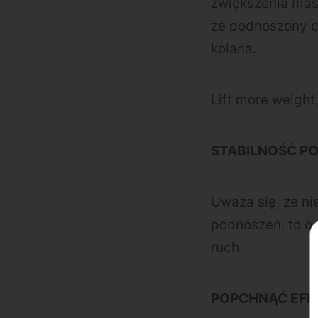
zwiększenia mas
że podnoszony 
kolana.
Lift more weight,
STABILNOŚĆ P
Uważa się, że ni
podnoszeń, to o
ruch.
POPCHNĄĆ EFE