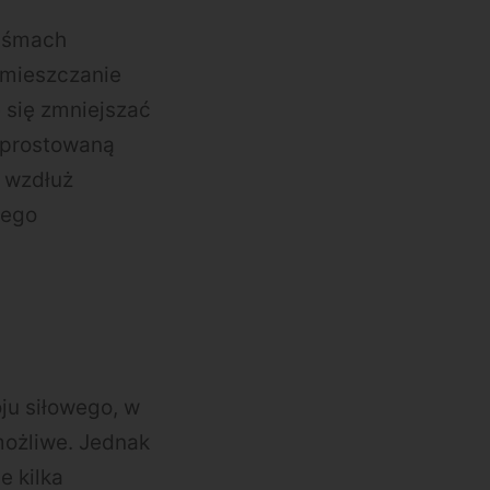
taśmach
emieszczanie
 się zmniejszać
yprostowaną
a wzdłuż
nego
ju siłowego, w
możliwe. Jednak
e kilka