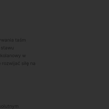
używania taśm
 stawu
 kolanowy w
 rozwijać siłę na
bsolutnym