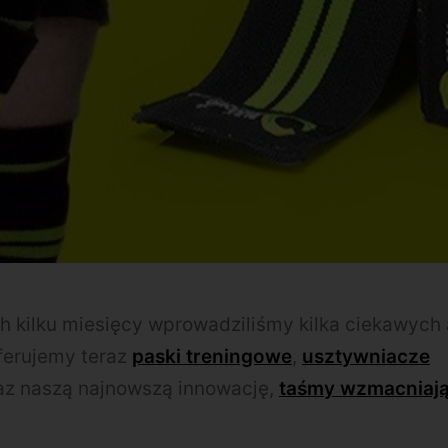
ch kilku miesięcy wprowadziliśmy kilka ciekawych
ferujemy teraz
paski treningowe
,
usztywniacze
az naszą najnowszą innowację,
taśmy wzmacniają