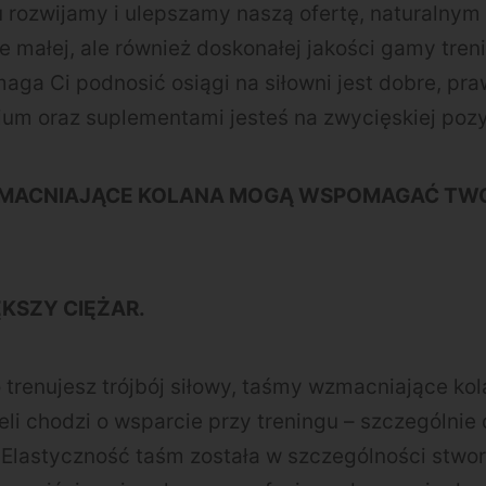
 rozwijamy i ulepszamy naszą ofertę, naturalnym
ie małej, ale również doskonałej jakości gamy tren
ga Ci podnosić osiągi na siłowni jest dobre, pr
um oraz suplementami jesteś na zwycięskiej pozy
ZMACNIAJĄCE KOLANA MOGĄ WSPOMAGAĆ TW
KSZY CIĘŻAR.
trenujesz trójbój siłowy, taśmy wzmacniające ko
li chodzi o wsparcie przy treningu – szczególnie
. Elastyczność taśm została w szczególności stwo