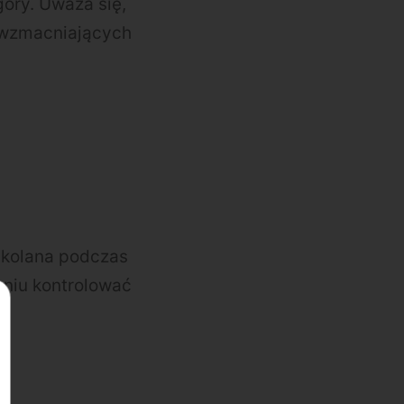
óry. Uważa się,
 wzmacniających
ą kolana podczas
pniu kontrolować