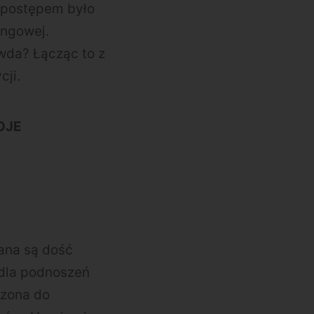
 postępem było
ingowej.
awda? Łącząc to z
cji.
OJE
lana są dość
 dla podnoszeń
rzona do