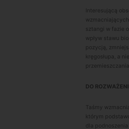
Interesującą obs
wzmacniających 
sztangi w fazie 
wpływ stawu bio
pozycją, zmniejs
kręgosłupa, a n
przemieszczania
DO ROZWAŻENI
Taśmy wzmacniaj
którym podstawo
dla podnoszenia 