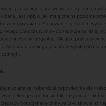
erwacją ze strony sportowców, którzy trenują w 
kolana, jest wpływ jaki mają one na poziome prz
obniżania przysiadu. Stosowanie tych taśm wydaje
drowego podczas ruchu – co skutkuje bardziej w
zając nacisk na kręgosłup. Siła jest przekazywan
ie prostopadle do niego (często w wyniku przesad
 sztangi).
A.
ące kolana są najbardziej odpowiednie dla trójbo
wym celem jest podnosić tak duży ciężar jak to 
ciężarów i okazjonalnych bywalców siłowni istniej