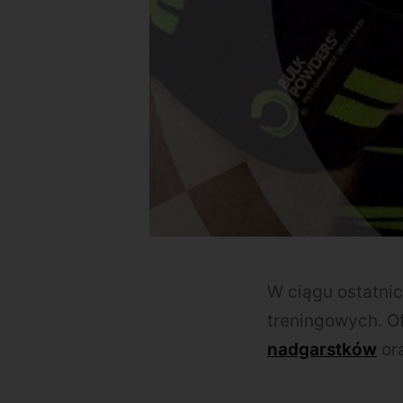
W ciągu ostatni
treningowych. O
nadgarstków
or