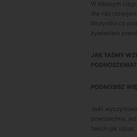
W dalszym ciągu
dla nas rozwijan
Wszystko co poma
żywieniem premi
JAK TAŚMY W
PODNOSZENIA?
PODNOSISZ WIĘ
Jeśli wyczynowo 
powszechne, jeże
takich jak squat