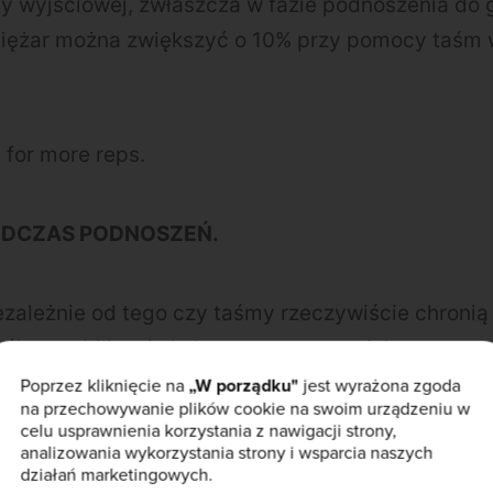
y wyjściowej, zwłaszcza w fazie podnoszenia do g
ciężar można zwiększyć o 10% przy pomocy taśm
 for more reps.
ODCZAS PODNOSZEŃ.
ezależnie od tego czy taśmy rzeczywiście chroni
gólna stabilizacja kolana pomaga w większym sto
Poprzez kliknięcie na
„W porządku"
jest wyrażona zgoda
na przechowywanie plików cookie na swoim urządzeniu w
celu usprawnienia korzystania z nawigacji strony,
analizowania wykorzystania strony i wsparcia naszych
KT PLATEAU.
działań marketingowych.