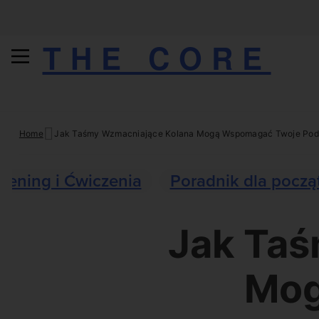
THE CORE
Skip
Home
Jak Taśmy Wzmacniające Kolana Mogą Wspomagać Twoje Po
to
content
Trening i Ćwiczenia
Poradnik dla począ
Jak Taś
Mog