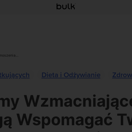
dnoszenia…
tkujących
Dieta i Odżywianie
Zdrow
my Wzmacniając
ą Wspomagać T