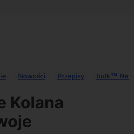
ie
Nowości
Przepisy
bulk™ New
e Kolana
woje