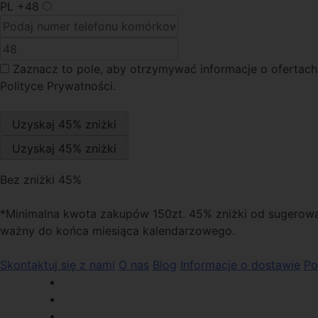
PL
+48
Zaznacz to pole
, aby otrzymywać informacje o oferta
Polityce Prywatności.
Bez zniżki 45%
*Minimalna kwota zakupów 150zt. 45% zniżki od sugerowan
ważny do końca miesiąca kalendarzowego.
Skontaktuj się z nami
O nas
Blog
Informacje o dostawie
Po