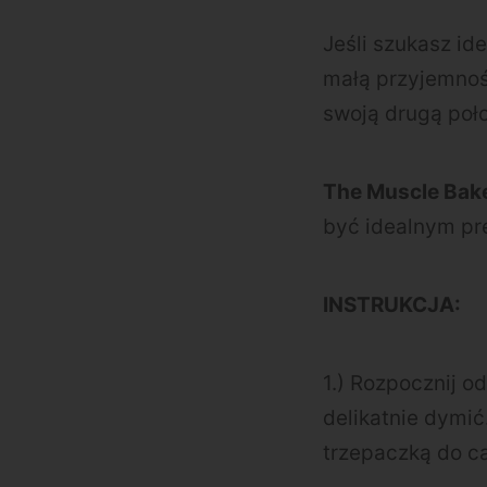
Jeśli szukasz id
małą przyjemność
swoją drugą po
The Muscle Bak
być idealnym pr
INSTRUKCJA:
1.) Rozpocznij 
delikatnie dymić
trzepaczką do c