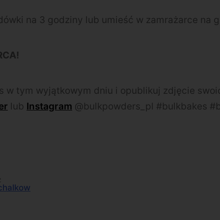
dówki na 3 godziny lub umieść w zamrażarce na g
RCA!
s w tym wyjątkowym dniu i opublikuj zdjęcie swoi
er
lub
Instagram
@bulkpowders_pl #bulkbakes #b
z
chalkow