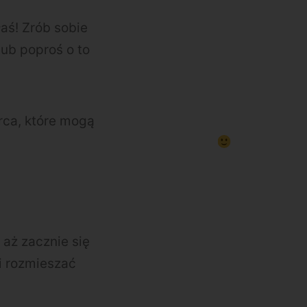
łaś! Zrób sobie
ub poproś o to
rca, które mogą
aż zacznie się
 i rozmieszać