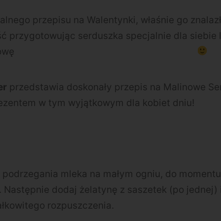
ealnego przepisu na Walentynki, właśnie go znalaz
 przygotowując serduszka specjalnie dla siebie l
łowę
er
przedstawia doskonały przepis na Malinowe Se
ezentem w tym wyjątkowym dla kobiet dniu!
od podrzegania mleka na małym ogniu, do momentu 
. Następnie dodaj żelatynę z saszetek (po jednej)
ałkowitego rozpuszczenia.