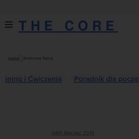
THE CORE
Skip
Home
Malinowe Serca
to
content
Trening i Ćwiczenia
Poradnik dla począ
04th Marzec 2016