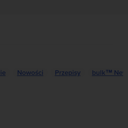
ie
Nowości
Przepisy
bulk™ New