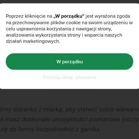
odawaj proszek
VitaFiber™
miarka po miarce miesz
Poprzez kliknięcie na
„W porządku"
jest wyrażona zgoda
na przechowywanie plików cookie na swoim urządzeniu w
rozpuszczenia.
celu usprawnienia korzystania z nawigacji strony,
analizowania wykorzystania strony i wsparcia naszych
działań marketingowych.
lav™
, następnie
Białko Serwatkowe WPC
kontynuu
wszystko zostanie ze sobą dokładnie połączone.
W porządku
zbanka z miarką, następnie wlej do wybranej siliko
Dostosuj swoje ustawienia
kształcie serc).
śmy dzbanka z miarką, aby ułatwić sobie wlewan
nak masz doskonałe umiejętności pomiarowe (nicz
urę do formy bezpośrednio z garnka.