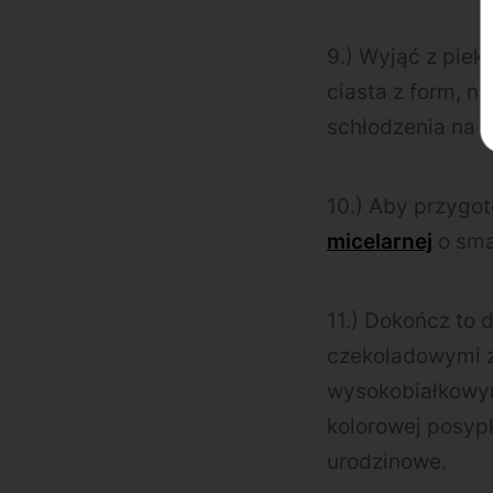
9.) Wyjąć z piek
ciasta z form, n
schłodzenia na s
10.) Aby przygo
micelarnej
o sma
11.) Dokończ to 
czekoladowymi z
wysokobiałkowym
kolorowej posyp
urodzinowe.