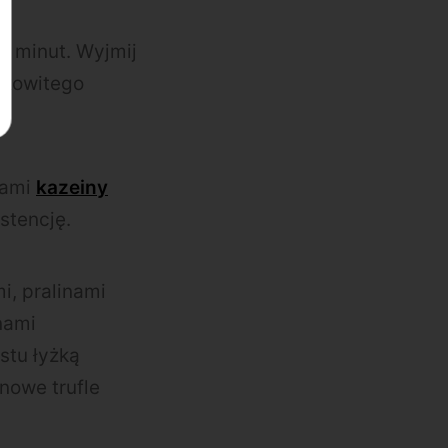
 5 minut. Wyjmij
ałkowitego
kami
kazeiny
stencję.
i, pralinami
nami
stu łyżką
nowe trufle