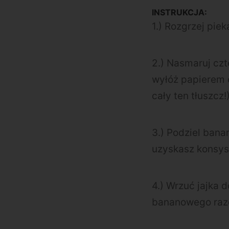
INSTRUKCJA:
1.) Rozgrzej piek
2.) Nasmaruj cz
wyłóż papierem d
cały ten tłuszcz!)
3.) Podziel bana
uzyskasz konsys
4.) Wrzuć jajka d
bananowego raze