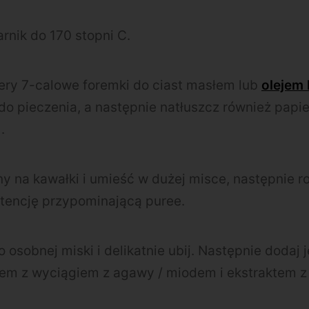
arnik do 170 stopni C.
tery 7-calowe foremki do ciast masłem lub
olejem
o pieczenia, a następnie natłuszcz również papi
.
ny na kawałki i umieść w dużej misce, następnie ro
tencję przypominającą puree.
o osobnej miski i delikatnie ubij. Następnie dodaj 
m z wyciągiem z agawy / miodem i ekstraktem z w