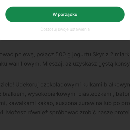
W porządku
arnika i pozostawić do ostygnięcia w formie przez
astępnie wyciągnij również papier. Pozostaw do c
Dostosuj swoje ustawienia
tojaku z drutu.
tować polewę, połącz 500 g jogurtu Skyr z 2 miar
ku waniliowym. Mieszaj, aż uzyskasz gęstą konsy
dzieło! Udekoruj czekoladowymi kulkami białkowym
 białkiem, wysokobiałkowymi ciasteczkami, bato
i, kawałkami kakao, suszoną żurawiną lub po pro
ki. Możesz również spróbować zrobić nasze protei