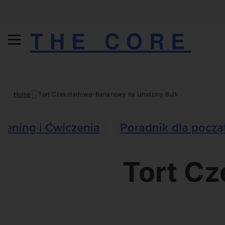
THE CORE
Skip
Home
Tort Czekoladowo-Bananowy na Urodziny Bulk
to
content
Trening i Ćwiczenia
Poradnik dla począ
Tort C