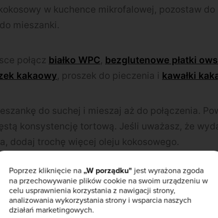
 kokosowy w kuchence mikrofalowej, pozostaw do 
do mieszanki.
isce połącz
białko WPC
,
bezglutenowe płatki ows
zek kakaowy
, proszek do pieczenia i
kawałki kak
mieszankę do suchej i mieszaj aż do połączenia. Po
stą konsystencję tortową. Jeśli uważasz, że wyda
a, dodaj trochę więcej oleju kokosowego.
Poprzez kliknięcie na
„W porządku"
jest wyrażona zgoda
zankę na cztery formy, piecz na środku piekarnika
na przechowywanie plików cookie na swoim urządzeniu w
celu usprawnienia korzystania z nawigacji strony,
waliśmy piekarnik z wiatrakiem, czasy pieczenia 
analizowania wykorzystania strony i wsparcia naszych
ów mogą się różnić.
działań marketingowych.