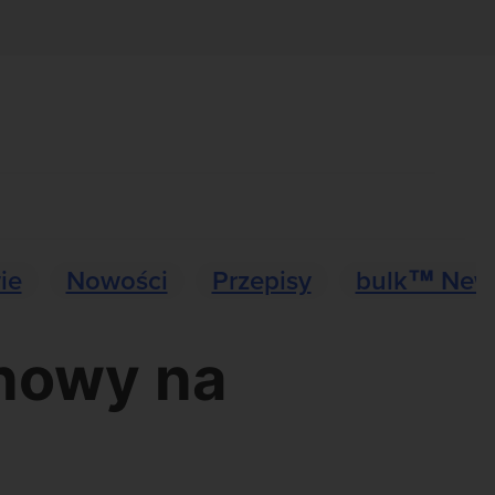
ie
Nowości
Przepisy
bulk™ New
nowy na