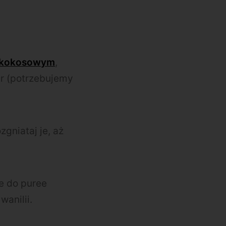
 kokosowym
,
er (potrzebujemy
zgniataj je, aż
je do puree
anilii.