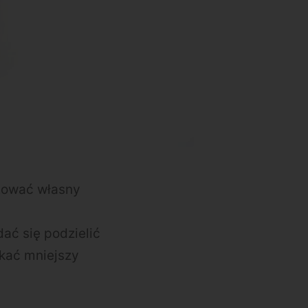
tować własny
ać się podzielić
skać mniejszy