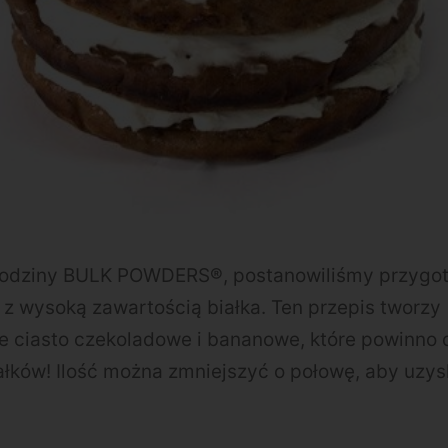
urodziny BULK POWDERS®, postanowiliśmy przygo
z wysoką zawartością białka. Ten przepis tworzy
 ciasto czekoladowe i bananowe, które powinno d
ałków! Ilość można zmniejszyć o połowę, aby uzy