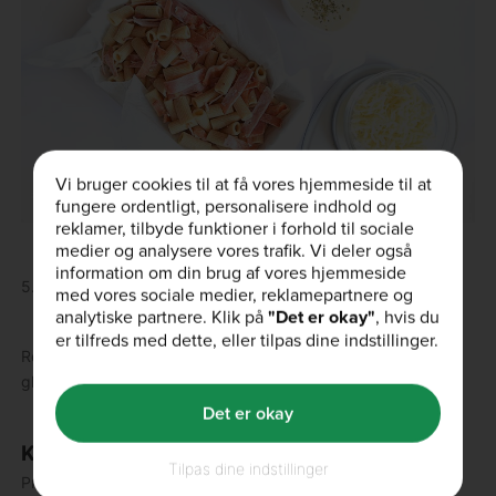
Vi bruger cookies til at få vores hjemmeside til at
fungere ordentligt, personalisere indhold og
reklamer, tilbyde funktioner i forhold til sociale
medier og analysere vores trafik. Vi deler også
information om din brug af vores hjemmeside
5.) Bag i 20 minutter indtil osten på toppen er gylden.
med vores sociale medier, reklamepartnere og
analytiske partnere. Klik på
"Det er okay"
, hvis du
er tilfreds med dette, eller tilpas dine indstillinger.
Retten kan laves glutenfri, hvis man erstatter pastaen med
glutenfri pasta.
Det er okay
KOM I GANG MED AT KOKKERERE!
Tilpas dine indstillinger
Prøv opskriften selv! Del et billede af din kreation