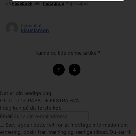
på
Facebook
eller
Instagram
#bprecipes
Skrevet af
klauslarsen
Kunne du lide denne artikel?
Det er din heldige dag
OP TIL 70% RABAT + EKSTRA -5%
I dag kun på dit første køb
Email
Sæt kryds
i dette felt for at modtage information om
ernæring, opskrifter, træning og særlige tilbud. Du kan til