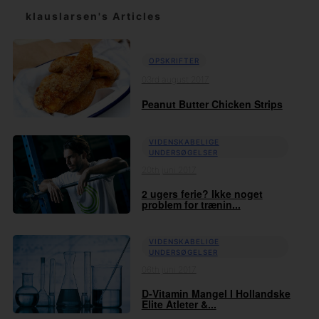
klauslarsen's Articles
OPSKRIFTER
03rd august 2017
Peanut Butter Chicken Strips
VIDENSKABELIGE
UNDERSØGELSER
20th juni 2017
2 ugers ferie? Ikke noget
problem for trænin...
VIDENSKABELIGE
UNDERSØGELSER
06th juni 2017
D-Vitamin Mangel I Hollandske
Elite Atleter &...