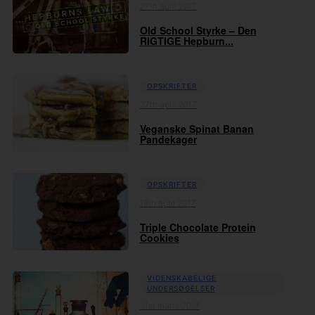
27th april 2017
Old School Styrke – Den
RIGTIGE Hepburn...
OPSKRIFTER
27th april 2017
Veganske Spinat Banan
Pandekager
OPSKRIFTER
18th april 2017
Triple Chocolate Protein
Cookies
VIDENSKABELIGE
UNDERSØGELSER
31st marts 2017