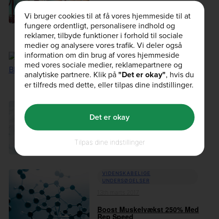
Erfarne Styrketrænere Taber
Vi bruger cookies til at få vores hjemmeside til at
Fedt, Ikke Perfo...
fungere ordentligt, personalisere indhold og
reklamer, tilbyde funktioner i forhold til sociale
medier og analysere vores trafik. Vi deler også
OPSKRIFTER
information om din brug af vores hjemmeside
20th marts 2017
med vores sociale medier, reklamepartnere og
Protein Bønne Blondie
analytiske partnere. Klik på
"Det er okay"
, hvis du
Opskrift
er tilfreds med dette, eller tilpas dine indstillinger.
OPSKRIFTER
Det er okay
15th marts 2017
Nemme Sukkerfrie Cookies
Tilpas dine indstillinger
Opskrift
VIDENSKABELIGE
UNDERSØGELSER
13th marts 2017
Boost Muskelvækst 250% Med
Rep Speed