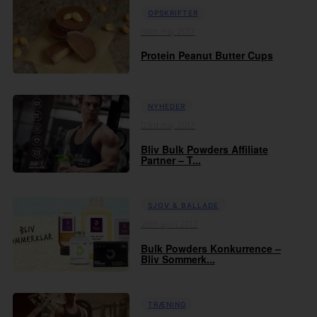
OPSKRIFTER
09th maj 2017
Protein Peanut Butter Cups
NYHEDER
03rd maj 2017
Bliv Bulk Powders Affiliate
Partner – T...
SJOV & BALLADE
28th april 2017
Bulk Powders Konkurrence –
Bliv Sommerk...
TRÆNING