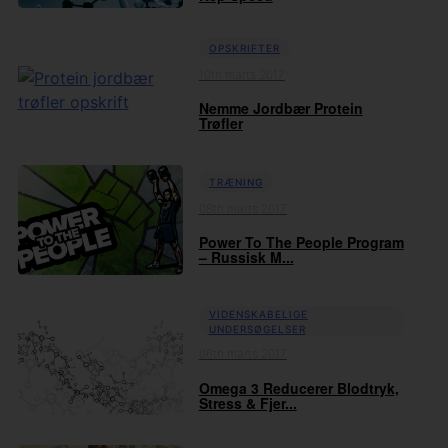
OPSKRIFTER
10th marts 2017
Nemme Jordbær Protein
Trøfler
TRÆNING
08th marts 2017
Power To The People Program
– Russisk M...
VIDENSKABELIGE
UNDERSØGELSER
06th marts 2017
Omega 3 Reducerer Blodtryk,
Stress & Fjer...