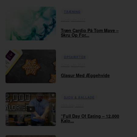
TRÆNING
02nd juni 2017
Træn Cardio På Tom Mave –
Skru Op For...
OPSKRIFTER
02nd juni 2017
Glasur Med Æggehvide
SJOV & BALLADE
19th maj 2017
“Full Day Of Eating – 12.000
Kalo...