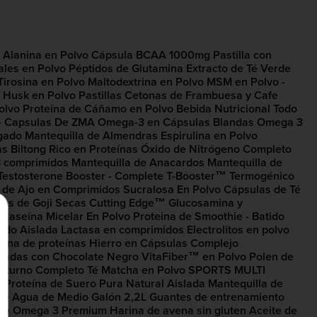
 Alanina en Polvo
Cápsula BCAA​ 1000mg
Pastilla con
ales en Polvo
Péptidos de Glutamina
Extracto de Té Verde
Tirosina en Polvo
Maltodextrina en Polvo
MSM en Polvo -
 Husk en Polvo
Pastillas Cetonas de Frambuesa​ y Cafe
olvo
Proteína de Cáñamo en Polvo
Bebida Nutricional Todo
- Capsulas De ZMA
Omega-3 en Cápsulas Blandas
Omega 3
ugado
Mantequilla de Almendras
Espirulina en Polvo
as
Biltong Rico en Proteínas
Óxido de Nitrógeno Completo
B comprimidos
Mantequilla de Anacardos
Mantequilla de
 Testosterone Booster​ - Complete T-Booster™
Termogénico
o de Ajo en Comprimidos
Sucralosa En Polvo
Cápsulas de Té
as de Goji Secas
Cutting Edge™
Glucosamina y
 Caseína Micelar En Polvo
Proteina de Smoothie - Batido
zado Aislada
Lactasa en comprimidos
Electrolitos en polvo
vena de proteínas
Hierro en Cápsulas
Complejo
stadas con Chocolate Negro
VitaFiber™ en Polvo
Polen de
cturno Completo
Té Matcha en Polvo​
SPORTS MULTI
™
Proteína de Suero Pura Natural Aislada
Mantequilla de
 de Agua de Medio Galón 2,2L
Guantes de entrenamiento
de Omega 3 Premium
Harina de avena sin gluten
Aceite de