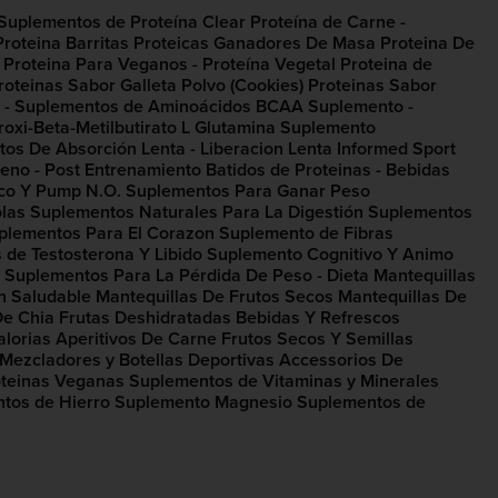
Suplementos de Proteína Clear
Proteína de Carne -
Proteina
Barritas Proteicas​
Ganadores De Masa
Proteina De
Proteina Para Veganos - Proteína Vegetal
Proteina de
roteinas Sabor Galleta Polvo (Cookies)
Proteinas Sabor
 - Suplementos de Aminoácidos
BCAA Suplemento -
oxi-Beta-Metilbutirato
L Glutamina Suplemento
tos De Absorción Lenta - Liberacion Lenta
Informed Sport
eno - Post Entrenamiento
Batidos de Proteinas - Bebidas
co​ Y Pump N.O.
Suplementos Para Ganar Peso
las
Suplementos Naturales Para La Digestión​
Suplementos
plementos Para El Corazon​
Suplemento de Fibras​
 de Testosterona Y Libido
Suplemento Cognitivo​ Y Animo
Suplementos Para La Pérdida De Peso - Dieta
Mantequillas
n Saludable
Mantequillas De Frutos Secos
Mantequillas De
De Chia
Frutas Deshidratadas
Bebidas Y Refrescos
alorias
Aperitivos De Carne
Frutos Secos Y Semillas
Mezcladores y Botellas Deportivas
Accessorios De
oteinas Veganas
Suplementos de Vitaminas y Minerales
tos de Hierro
Suplemento Magnesio
Suplementos de