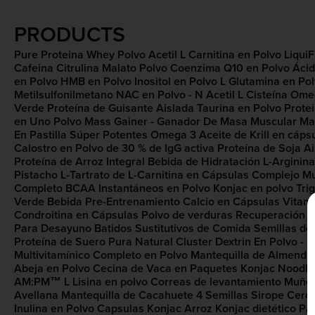
PRODUCTS
Pure Proteina Whey Polvo
Acetil L Carnitina​ en Polvo
Liqui
Cafeina​
Citrulina Malato Polvo
Coenzima Q10 en Polvo
Ácid
en Polvo
HMB en Polvo
Inositol en Polvo
L Glutamina en Po
Metilsulfonilmetano
NAC en Polvo - N Acetil L Cisteína
Omega
Verde
Proteína de Guisante Aislada
Taurina en Polvo
Protei
en Uno Polvo
Mass Gainer - Ganador De Masa Muscular
Ma
En Pastilla​ Súper Potentes
Omega 3 Aceite de Krill en cáps
Calostro en Polvo de 30 % de IgG activa
Proteína de Soja A
Proteína de Arroz Integral
Bebida de Hidratación
L-Arginina
Pistacho
L-Tartrato de L-Carnitina en Cápsulas
Complejo Mu
Completo
BCAA Instantáneos en Polvo
Konjac en polvo
Tri
Verde
Bebida Pre-Entrenamiento
Calcio en Cápsulas
Vitam
Condroitina en Cápsulas
Polvo de verduras
Recuperación
V
Para Desayuno
Batidos Sustitutivos de Comida
Semillas de
Proteína de Suero Pura Natural
Cluster Dextrin En Polvo - 
Multivitamínico Completo en Polvo
Mantequilla de Almendr
Abeja en Polvo
Cecina de Vaca en Paquetes
Konjac Noodles
AM:PM™
L Lisina en polvo
Correas de levantamiento
Muñeq
Avellana
Mantequilla de Cacahuete 4 Semillas
Sirope Cero 
Inulina en Polvo
Capsulas Konjac
Arroz Konjac dietético
Pas