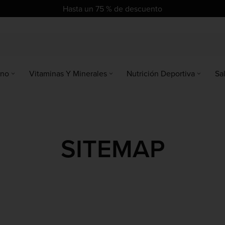
se
se
Hasta un 75 % de descuento
no
Vitaminas Y Minerales
Nutrición Deportiva
Sa
SITEMAP