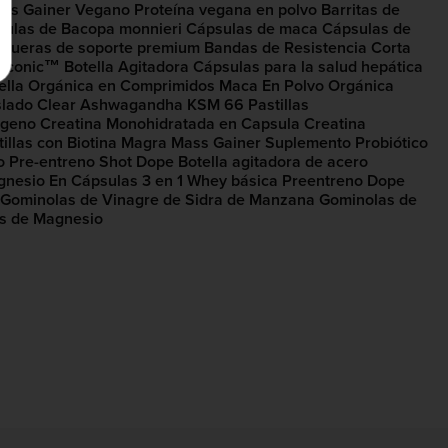
ss Gainer Vegano
Proteína vegana en polvo
Barritas de
ulas de Bacopa monnieri
Cápsulas de maca
Cápsulas de
queras de soporte premium
Bandas de Resistencia Corta
 Iconic™ Botella Agitadora
Cápsulas para la salud hepática
ella Orgánica en Comprimidos
Maca En Polvo Orgánica
slado Clear
Ashwagandha KSM 66 Pastillas
ágeno
Creatina Monohidratada en Capsula
Creatina
illas con Biotina
Magra Mass Gainer
Suplemento Probiótico
o
Pre-entreno Shot Dope
Botella agitadora de acero
gnesio En Cápsulas​ 3 en 1
Whey básica
Preentreno Dope
Gominolas de Vinagre de Sidra de Manzana
Gominolas de
s de Magnesio