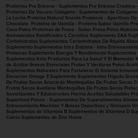
Proteinas
Pre Entreno - Suplementos Pre Entreno
Creatina 
Proteinas De Vacuno
Colágeno - Suplementos de Colágeno
La Leche
Proteina Natural
Snacks Proteicos - Aperitivos De
Chocolate ​
Proteina de Vainilla - Proteina Sabor Vainilla​
Pro
Coco Polvo
Proteínas de Fresa - Sabor Fresa Polvo
Nutrici
Aminoácidos Ramificados
L Carnitina Suplemento
EAA Supl
Carbohidratos Suplementos​
Carbohidratos De Rápida​ Absor
Suplemento​
Suplementos Intra Entrena - Intra Entrenamien
Proteicas
Suplemento Energia Y Rendimiento
Suplementos 
Suplementos Keto
Productos Para La Salud Y El Bienestar​
M
de Acidos Grasos Esenciales
Frutas Y Verduras Polvo
Aceit
Suplementos Naturales Para Fortalecer El Sistema Inmunoló
Elevacion
Omega 3 Suplemento​
Suplementos Hígado Graso
De Frutos Secos Anacardo
Mantequillas De Frutos Secos 
Frutos Secos Avellana
Mantequillas De Frutos Secos Pista
Savorizantes Y Edulcorantes
Harina
Aceites Saludables
Pr
Superfood Polvos - Suplementos De Superalimentos
Alimen
Entrenamiento
Mochilas Y Bolsas Deportivas y Gimnasio
Ve
Suplementos de Vitamina B
Suplementos de Vitamina D
Su
Calcio
Suplementos de Zinc
Home