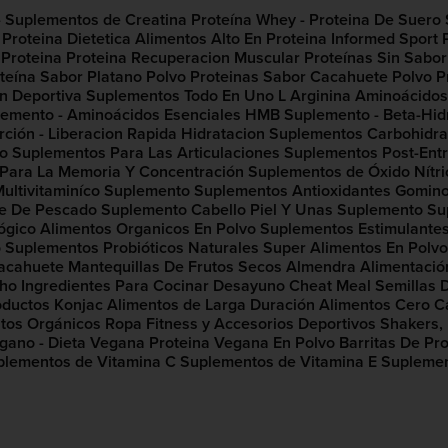
- Suplementos de Creatina
Proteína Whey - Proteina De Suero
Proteina Dietetica
Alimentos Alto En Proteina
Informed Sport 
 Proteina
Proteina Recuperacion Muscular​
Proteínas Sin Sabor
teína Sabor Platano Polvo
Proteinas Sabor Cacahuete Polvo
P
on Deportiva
Suplementos Todo En Uno
L Arginina
Aminoácidos
emento - Aminoácidos Esenciales
HMB Suplemento - Beta-Hidr
ción - Liberacion Rapida
Hidratacion Suplementos
Carbohidra
to
Suplementos Para Las Articulaciones
Suplementos Post-Entr
Para La Memoria Y Concentración​
Suplementos de Óxido Nítri
ultivitaminíco Suplemento​
Suplementos Antioxidantes
Gomino
e De Pescado Suplemento​
Cabello Piel Y Unas Suplemento
Su
gico​
Alimentos Organicos En Polvo
Suplementos Estimulantes
​
Suplementos Probióticos Naturales​
Super Alimentos En Polvo
Cacahuete
Mantequillas De Frutos Secos Almendra
Alimentació
cho
Ingredientes Para Cocinar
Desayuno
Cheat Meal
Semillas 
oductos Konjac
Alimentos de Larga Duración
Alimentos Cero C
tos Orgánicos
Ropa Fitness y Accesorios Deportivos
Shakers, 
gano - Dieta Vegana
Proteina Vegana En Polvo
Barritas De Pr
plementos de Vitamina C
Suplementos de Vitamina E
Suplemen