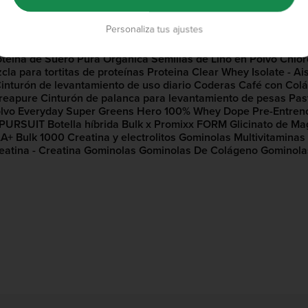
 de Proteína
BCAA Veganos En Polvo
Todo en uno vegano
Ma
RE™
Sal rosa de himalaya
Omega 3 Vegano Súper Potente
Cáps
Personaliza tus ajustes
eas de levantamiento premium
Guantes de levantamiento
Muñe
adora
Mini Iconic™ Botella Agitadora
Mochila para gimnasio
XL
oteína de Suero Pura Orgánica
Semillas de Lino en Polvo
Chlor
cla para tortitas de proteínas
Proteina Clear Whey Isolate - Ai
inturón de levantamiento de uso diario
Coderas
Café con Col
reapure
Cinturón de palanca para levantamiento de pesas
Past
lvo
Everyday Super Greens
Hero 100% Whey
Dope Pre-Entren
x PURSUIT
Botella híbrida Bulk x Promixx FORM
Glicinato de Ma
AA+
Bulk 1000
Creatina y electrolitos
Gominolas Multivitaminas
atina​ - Creatina Gominolas
Gominolas De Colágeno
Gominola