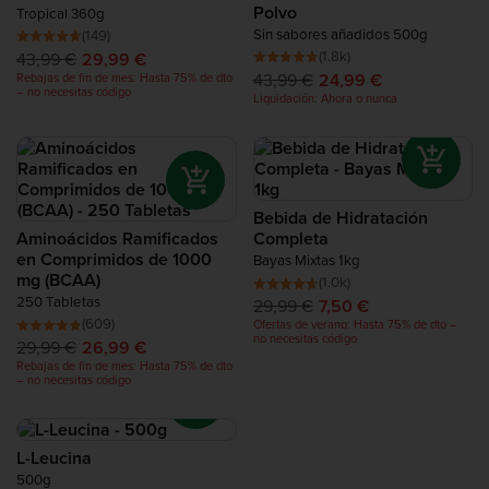
para conseguir beneficios anti-catabólicos, o tomar como la
Polvo
Tropical 360g
Proteína para Recuperación
Bebida Intra Entrenamiento Completa ™. Otros toman
Sin sabores añadidos 500g
(149)
suplementos de BCAA durante todo el día para aumentar la
(1.8k)
43,99 €
29,99 €
síntesis de proteínas.
Complete Food Shake
43,99 €
24,99 €
Rebajas de fin de mes: Hasta 75% de dto
– no necesitas código
Liquidación: Ahora o nunca
Barritas de Proteínas
Batidos de Proteínas
Bebida de Hidratación
Aminoácidos Ramificados
Completa
Snacks de Proteína
en Comprimidos de 1000
Bayas Mixtas 1kg
mg (BCAA)
(1.0k)
250 Tabletas
29,99 €
7,50 €
Alimentos de Alto Contenido Proteico
(609)
Ofertas de verano: Hasta 75% de dto –
no necesitas código
29,99 €
26,99 €
Rebajas de fin de mes: Hasta 75% de dto
– no necesitas código
L-Leucina
500g