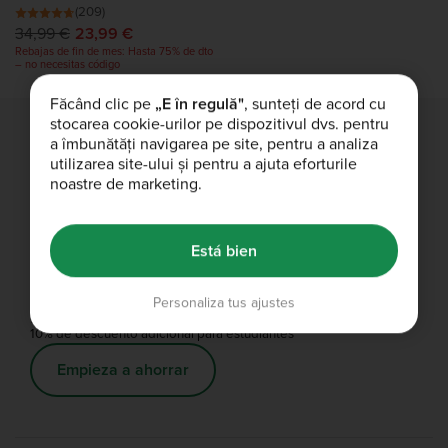
(209)
34,99 €
23,99 €
Rebajas de fin de mes: Hasta 75% de dto
– no necesitas código
Făcând clic pe
„E în regulă"
, sunteți de acord cu
stocarea cookie-urilor pe dispozitivul dvs. pentru
a îmbunătăți navigarea pe site, pentru a analiza
utilizarea site-ului și pentru a ajuta eforturile
Envío gratuito
noastre de marketing.
Envío gratis en pedidos de más de 60 €.
Envío y devoluciones
Está bien
Personaliza tus ajustes
Descuento para estudiantes
10% de descuento adicional para estudiantes
Empieza a ahorrar