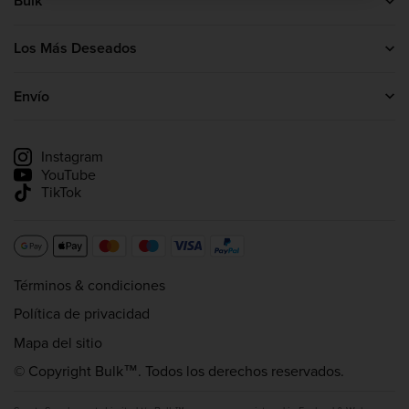
Bulk
Ponte en contacto con nosotros
Acerca de nosotros
Los Más Deseados
El programa de afiliación de bulk™
Proteínas
Creatina
Envío
Whey Protein
Información sobre la entrega
Hacer un seguimiento de mi envío
Instagram
YouTube
TikTok
Términos & condiciones
Política de privacidad
Mapa del sitio
© Copyright Bulk™. Todos los derechos reservados.