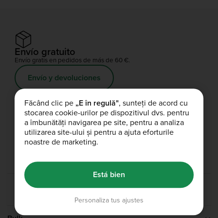
Proteína para Recuperación
Complete Food Shake
Envío gratuito
Barritas de Proteínas
Envío gratis en pedidos de más de 60 €.
Envío y devoluciones
Batidos de Proteínas
Făcând clic pe
„E în regulă"
, sunteți de acord cu
Descuento para estudiantes
stocarea cookie-urilor pe dispozitivul dvs. pentru
Snacks de Proteína
a îmbunătăți navigarea pe site, pentru a analiza
10% de descuento adicional para estudiantes
utilizarea site-ului și pentru a ajuta eforturile
Alimentos de Alto Contenido Proteico
Empieza a ahorrar
noastre de marketing.
Está bien
Personaliza tus ajustes