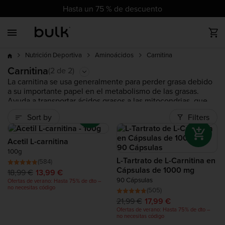
cz
dk
at
ch
de
eu
uk
ie
es
fr
it
nl
pl
pt
ro
se
Hasta un 75 % de descuento
Back
Back
Back
Back
Back
Back
Back
Back
Hasta 75%
Más vendidos
Toda la Proteína
Todo Vegano
Vitaminas
Nutrición Deportiva
Salud y Bienestar
Alimentación
Accesorios
dto
Carnitina
Nutrición Deportiva
Aminoácidos
Nuevos productos
Proteína de Suero (Whey Protein)
Proteína Vegana en Polvo
Minerales
Pre-Entrenamiento
Complete Food Shake
Mantequillas de Frutos Secos
Ropa de Deporte
Carnitina
Superventas
(2 de 2)
La carnitina se usa generalmente para perder grasa debido
a su importante papel en el metabolismo de las grasas.
Productos de tendencia
Proteína Clear
Barritas de Proteínas Veganas
Suplementos Post-Entrenamiento
Tendencia
Ayuda a transportar ácidos grasos a las mitocondrias, que
luego se queman como energía. Además, la l-carnitina
Sort by
Filters
también tiene beneficios cognitivos, además de reducir el
Liquidación
Proteína Vegana
Vitaminas Veganas
Aminoácidos
daño muscular después del ejercicio. Cualquiera que sea la
razón por la que use carnitina, y ya sea Carnitina en
Acetil L-carnitina
Cápsulas o Carnitina en Polvo,
Bulk™
asegura la calidad de
Ganadores de Masa (Mass Gainers)
Complete Food Shake
Carbohidratos
100g
sus productos.
L-Tartrato de L-Carnitina en
(584)
Cápsulas de 1000 mg
18,99 €
13,99 €
Colágeno
Tendencia
90 Cápsulas
Ofertas de verano: Hasta 75% de dto –
no necesitas código
(505)
21,99 €
17,99 €
Proteína de Vacuno
Novedad
Ofertas de verano: Hasta 75% de dto –
no necesitas código