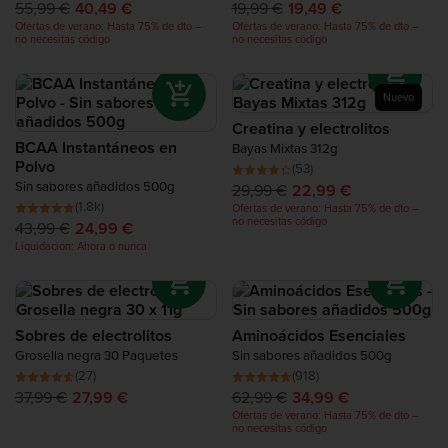
55,99 €
40,49 €
19,99 €
19,49 €
sesiones de entrenamiento intenso.
Ofertas de verano: Hasta 75% de dto –
Ofertas de verano: Hasta 75% de dto –
Esto es particularmente relevante si las sesiones son de
no necesitas código
no necesitas código
larga duración o son de naturaleza particularmente intensa,
por ejemplo si durante el entrenamiento con pesas se
realizan una gran cantidad de superseries y/o dropsets
Nuevo
(series descendentes sin descanso).
Creatina y electrolitos
Recuerda mantener la hidratación y la nutrición correcta
BCAA Instantáneos en
durante el entrenamiento. Es muy importante para tu salud.
Bayas Mixtas 312g
Polvo
(53)
Sin sabores añadidos 500g
29,99 €
22,99 €
(1.8k)
Ofertas de verano: Hasta 75% de dto –
no necesitas código
43,99 €
24,99 €
Liquidación: Ahora o nunca
Sobres de electrolitos
Aminoácidos Esenciales
Grosella negra 30 Paquetes
Sin sabores añadidos 500g
(27)
(918)
37,99 €
27,99 €
62,99 €
34,99 €
Ofertas de verano: Hasta 75% de dto –
no necesitas código