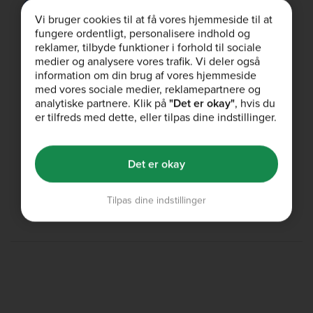
Handla Nu
Vi bruger cookies til at få vores hjemmeside til at
fungere ordentligt, personalisere indhold og
reklamer, tilbyde funktioner i forhold til sociale
medier og analysere vores trafik. Vi deler også
Rekommendera Vän
information om din brug af vores hjemmeside
Ni får båda era vinningar
med vores sociale medier, reklamepartnere og
analytiske partnere. Klik på
"Det er okay"
, hvis du
Dela
er tilfreds med dette, eller tilpas dine indstillinger.
Studentrabatt
Det er okay
Ytterligare 10% för studenter
Börja spara
Tilpas dine indstillinger