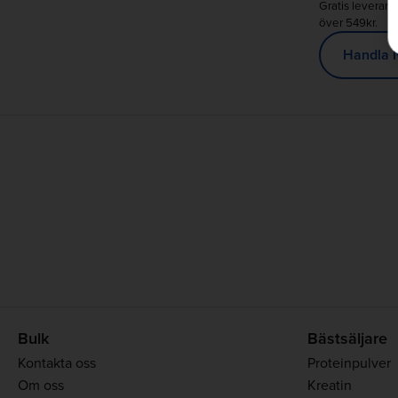
Gratis leverans
över 549kr.
Handla 
Bulk
Bästsäljare
Kontakta oss
Proteinpulver
Om oss
Kreatin