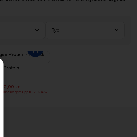
Typ
n Protein
)
262,00 kr
vlöningsdagen: Upp till 75% av –
s
t