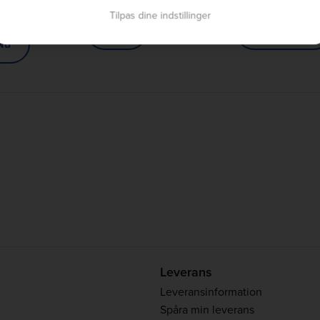
 på beställningar
Ni får båda era vinningar
Ytterligare 10% för s
Tilpas dine indstillinger
Dela
Börja spara
Nu
Leverans
Leveransinformation
Spåra min leverans