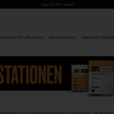
se
se
Upp till 75% rabatt
Vitaminer Och Mineraler
Idrottsnutrition
Hälsa Och Välbef
protein och nya fruktsmaker för Rent vassleisolat. Lätt att blanda