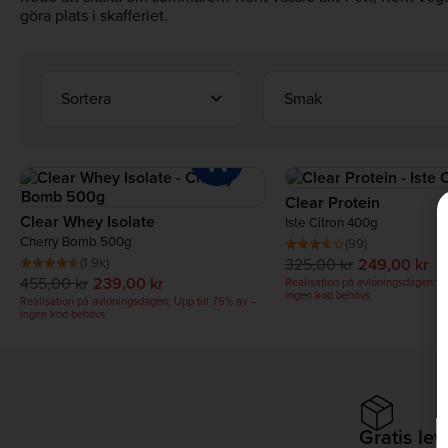
göra plats i skafferiet.
Sortera
Smak
Clear Protein
Clear Whey Isolate
Iste Citron 400g
Cherry Bomb 500g
(99)
(1.9k)
325,00 kr
249,00 kr
455,00 kr
239,00 kr
Realisation på avlöningsdagen: Up
ingen kod behövs
Realisation på avlöningsdagen: Upp till 75% av –
ingen kod behövs
Gratis le