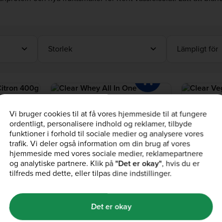
Storlek
Lämpligt för
Nyhet
Clear Whey All In One
Clear Vega
Vi bruger cookies til at få vores hjemmeside til at fungere
Jordgubb & Lime 1kg
Tropisk 300g
ordentligt, personalisere indhold og reklamer, tilbyde
(424)
(124
funktioner i forhold til sociale medier og analysere vores
580,00 kr
509,00 kr
350,00 kr
p till 75% av –
trafik. Vi deler også information om din brug af vores
Realisation på avlöningsdagen: Upp till 75% av –
Realisation på a
hjemmeside med vores sociale medier, reklamepartnere
ingen kod behövs
ingen kod behöv
og analytiske partnere. Klik på
"Det er okay"
, hvis du er
tilfreds med dette, eller tilpas dine indstillinger.
Det er okay
verans
Rekommendera Vän
Studentrabat