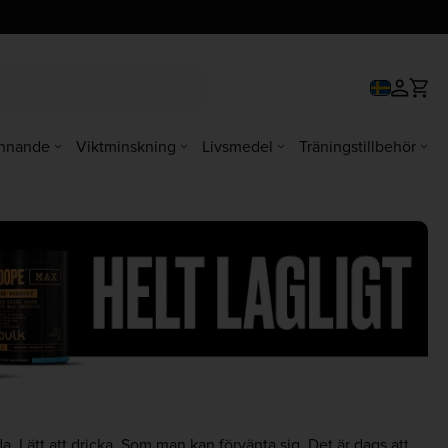
innande
Viktminskning
Livsmedel
Träningstillbehör
. Lätt att dricka. Som man kan förvänta sig. Det är dags att