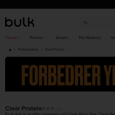
cz
cz
dk
dk
at
ch
de
at
ch
de
eu
uk
ie
eu
uk
ie
es
es
fr
fr
it
it
nl
nl
pl
pl
pt
pt
ro
ro
Tilbud
Protein
Kreatin
Pre-Workout
V
Clear Protein
Proteinpulver
Clear Protein
(4 af 4)
Er du klar til at pifte sommeren op? Clear All in One, Clear 