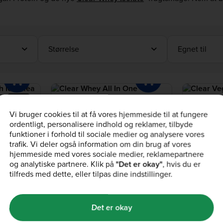
Størrelse
Egnet til
Nyhed
Clear Whey All In One
Clear Vega
Vi bruger cookies til at få vores hjemmeside til at fungere
Jordbær & Lime 1kg
Peach & Ora
ordentligt, personalisere indhold og reklamer, tilbyde
(427)
(60
funktioner i forhold til sociale medier og analysere vores
440,00 kr.
389,00 kr.
449,00 kr.
trafik. Vi deler også information om din brug af vores
 - ingen kode
Lønningsdags udsalg: Op til -75% - ingen kode
Lønningsdags uds
hjemmeside med vores sociale medier, reklamepartnere
nødvendig
nødvendig
og analytiske partnere. Klik på
"Det er okay"
, hvis du er
tilfreds med dette, eller tilpas dine indstillinger.
Det er okay
Gratis Levering
Dette er ernæring