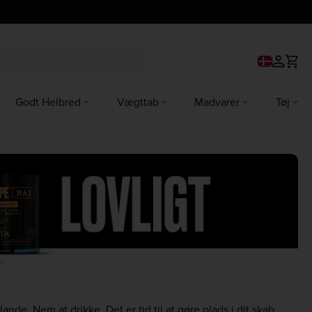
Godt Helbred
Vægttab
Madvarer
Tøj
nde. Nem at drikke. Det er tid til at gøre plads i dit skab.