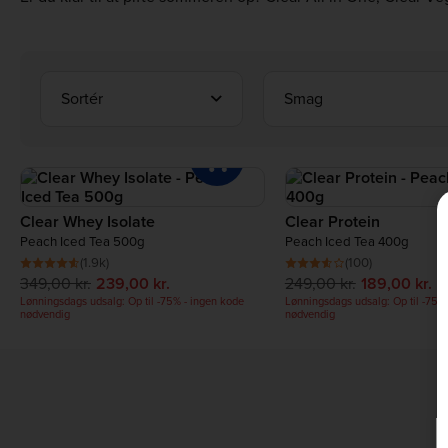
Sortér
Smag
Clear Whey Isolate
Clear Protein
Peach Iced Tea 500g
Peach Iced Tea 400g
(1.9k)
(100)
349,00 kr.
239,00 kr.
249,00 kr.
189,00 kr.
Lønningsdags udsalg: Op til -75% - ingen kode
Lønningsdags udsalg: Op til -75%
nødvendig
nødvendig