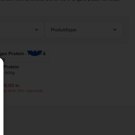
Produkttype
n Protein
nge 600g
)
369,00 kr.
alg: Op til -75% - ingen kode