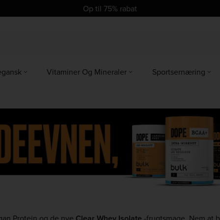
se
se
Op til 75% rabat
egansk
Vitaminer Og Mineraler
Sportsernæring
Vegan Protein og de nye
Clear Whey Isolate
-frugtsmage. Nem at bla