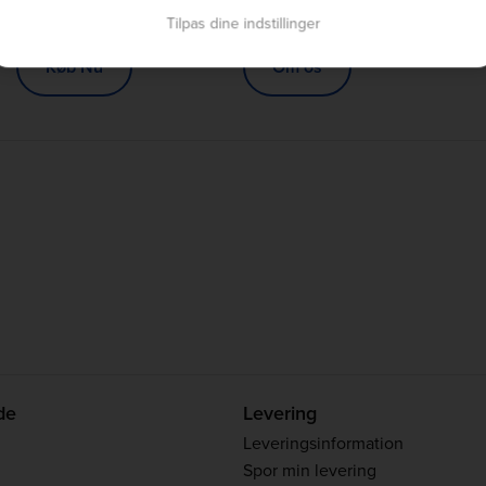
Gratis Levering på ordre over 500
Nyt look, samme utrolige kvalitet,
Tilpas dine indstillinger
kr.
præstation og smagsvarianter
Køb Nu
Om os
de
Levering
Leveringsinformation
Spor min levering