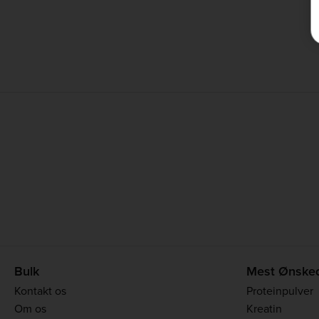
Bulk
Mest Ønske
Kontakt os
Proteinpulver
Om os
Kreatin