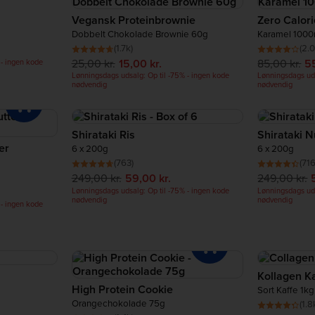
Vegansk Proteinbrownie
Zero Calori
Dobbelt Chokolade Brownie 60g
Karamel 1000
(1.7k)
(2.0
25,00 kr.
15,00 kr.
85,00 kr.
55
 - ingen kode
Lønningsdags udsalg: Op til -75% - ingen kode
Lønningsdags uds
nødvendig
nødvendig
Shirataki Ris
Shirataki N
er
6 x 200g
6 x 200g
(763)
(716
249,00 kr.
59,00 kr.
249,00 kr.
Lønningsdags udsalg: Op til -75% - ingen kode
Lønningsdags uds
nødvendig
nødvendig
 - ingen kode
Kollagen K
High Protein Cookie
Sort Kaffe 1kg
Orangechokolade 75g
(1.8