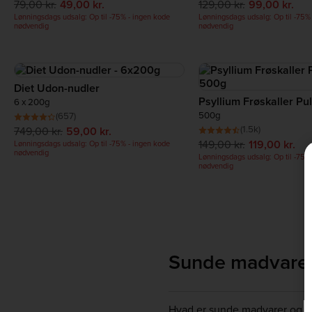
79,00 kr.
49,00 kr.
129,00 kr.
99,00 kr.
Lønningsdags udsalg: Op til -75% - ingen kode
Lønningsdags udsalg: Op til -75%
nødvendig
nødvendig
Diet Udon-nudler
Psyllium Frøskaller Pu
6 x 200g
500g
(657)
(1.5k)
749,00 kr.
59,00 kr.
149,00 kr.
119,00 kr.
Lønningsdags udsalg: Op til -75% - ingen kode
nødvendig
Lønningsdags udsalg: Op til -75%
nødvendig
Sunde madvare
Hvad er sunde madvarer og s