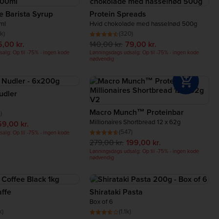
e Barista Syrup
Protein Spreads
ml
Hvid chokolade med hasselnød 500g
k)
(320)
,00 kr.
140,00 kr.
79,00 kr.
alg: Op til -75% - ingen kode
Lønningsdags udsalg: Op til -75% - ingen kode
nødvendig
udler
Macro Munch™ Proteinbar
)
Millionaires Shortbread 12 x 62g
59,00 kr.
(547)
alg: Op til -75% - ingen kode
279,00 kr.
199,00 kr.
Lønningsdags udsalg: Op til -75% - ingen kode
nødvendig
affe
Shirataki Pasta
Box of 6
k)
(1.1k)