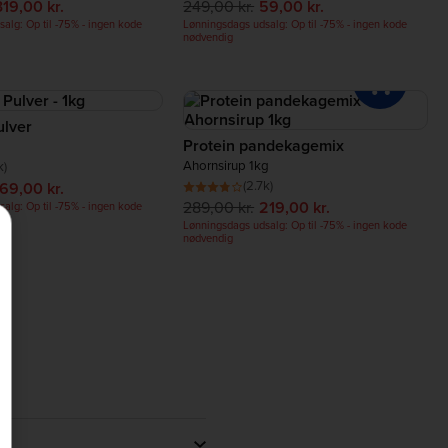
319,00 kr.
249,00 kr.
59,00 kr.
alg: Op til -75% - ingen kode
Lønningsdags udsalg: Op til -75% - ingen kode
nødvendig
ulver
Protein pandekagemix
Ahornsirup 1kg
k)
(2.7k)
169,00 kr.
289,00 kr.
219,00 kr.
alg: Op til -75% - ingen kode
Lønningsdags udsalg: Op til -75% - ingen kode
nødvendig