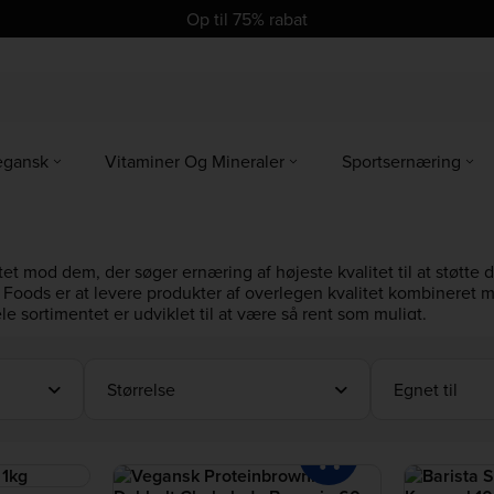
se
se
Op til 75% rabat
egansk
Vitaminer Og Mineraler
Sportsernæring
ttet mod dem, der søger ernæring af højeste kvalitet til at støtt
Foods er at levere produkter af overlegen kvalitet kombineret me
e sortimentet er udviklet til at være så rent som muligt.
Størrelse
Egnet til