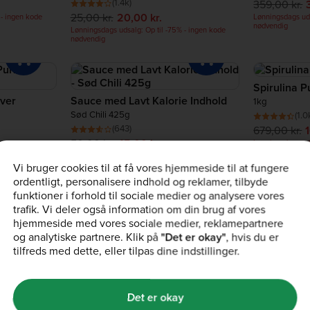
(1.4k)
359,00 kr.
25,00 kr.
20,00 kr.
 - ingen kode
Lønningsdags uds
nødvendig
Lønningsdags udsalg: Op til -75% - ingen kode
nødvendig
Spirulina P
lver
Sauce med Lavt Kalorie Indhold
1kg
Sød Chili 425g
(1.0
(643)
679,00 kr.
50,00 kr.
45,00 kr.
Lønningsdags uds
nødvendig
 - ingen kode
Lønningsdags udsalg: Op til -75% - ingen kode
nødvendig
Vi bruger cookies til at få vores hjemmeside til at fungere
ordentligt, personalisere indhold og reklamer, tilbyde
funktioner i forhold til sociale medier og analysere vores
1
2
3
trafik. Vi deler også information om din brug af vores
hjemmeside med vores sociale medier, reklamepartnere
og analytiske partnere. Klik på
"Det er okay"
, hvis du er
tilfreds med dette, eller tilpas dine indstillinger.
r FAQs
Det er okay
nacks?