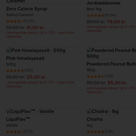
Jordnøddesmør
Zero Calorie Syrup
Blød 1kg
Salted Caramel
(10.6k)
(5.0k)
89,00 kr.
79,00 kr.
59,00 kr.
41,00 kr.
Lønningsdags udsalg: Op til -75%
nødvendig
Lønningsdags udsalg: Op til -75% - ingen kode
nødvendig
Pink himalayasalt
Powdered Peanut Butt
500g
180g
(369)
(339)
99,00 kr.
25,00 kr.
110,00 kr.
95,00 kr.
Lønningsdags udsalg: Op til -75% - ingen kode
nødvendig
Lønningsdags udsalg: Op til -75%
nødvendig
LiquiFlav™
Chiafrø
Vanille
1kg
(1.7k)
(1.6k)