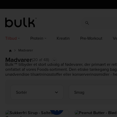
cz
cz
dk
dk
at
ch
de
at
ch
de
eu
uk
ie
eu
uk
ie
es
es
fr
fr
it
it
nl
nl
pl
pl
pt
pt
ro
ro
Tilbud
Protein
Kreatin
Pre-Workout
V
Madvarer
Madvarer
(20 af 48)
Bulk™ tilbyder et stort udvalg af fødevarer, der primært er re
omfattet af vores Foods-sortiment. Den etiske tankegang bag 
unødvendige tilsætningsstoffer eller konserveringsmidler - hel
Se vores store udvalg af sunde fødevarer online.
Sortér
Smag