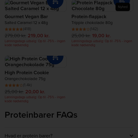
Restitution
Nyhed
Gourmet Vegan Bar
Protein-flapjack
Proteinrige Fødevarer
Salted Caramel 12 x 48g
Tripple chokolade 80g
(418)
(142)
279,00 kr.
219,00 kr.
25,00 kr.
19,00 kr.
Proteinbar
Lønningsdags udsalg: Op til -75% - ingen
Lønningsdags udsalg: Op til -75% - ingen
kode nødvendig
kode nødvendig
Protein Smoothies
Protein Snacks
High Protein Cookie
Orangechokolade 75g
(1.4k)
25,00 kr.
20,00 kr.
Lønningsdags udsalg: Op til -75% - ingen
kode nødvendig
Proteinbarer FAQs
Hvad er protein barer?