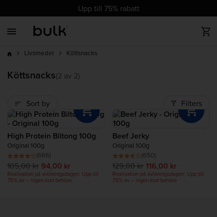
cz
cz
dk
dk
at
ch
de
at
ch
de
eu
uk
ie
eu
uk
ie
es
es
fr
fr
it
it
nl
nl
pl
pl
pt
pt
ro
ro
Upp till 75% rabatt
Back
Back
Back
Back
Back
Back
Back
Back
Back
upp till 75%
Bästsäljare
Allt Protein
Allt Vegan
Vitaminer
Idrottsnutrition
Hälsa och välbefinnande
Allt Viktminskning
Livsmedel
Träningstillbehör
rabatt
Köttsnacks
Livsmedel
Nya produkter
Vassleprotein
Vegan Proteinpulver
Mineraler
PWO/ Prestationshöjare
Complete Food Shake
Dietshakes
Nötsmör
Träningskläder
Bästsäljare
Köttsnacks
(2 av 2)
Trendande produkter
Clear Protein
Vegan Proteinbar
Post Workout
Lågkalori-livsmedel
Trendig
Sort by
Filters
Spara
Veganprotein
Veganskt Vitamin
Aminosyror
High Protein Biltong 100g
Beef Jerky
Gainers
Complete Food Shake
Kolhydrater
Original 100g
Original 100g
(666)
(650)
105,00 kr
94,00 kr
129,00 kr
116,00 kr
Collagen Protein
Trendig
Realisation på avlöningsdagen: Upp till
Realisation på avlöningsdagen: Upp till
75% av – ingen kod behövs
75% av – ingen kod behövs
Biffprotein
Ny