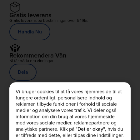
Protein för återhämtning
Gratis leverans
Gratis leverans på beställningar över 549kr.
Complete Food Shake
Handla Nu
Proteinbars
Rekommendera Vän
Proteinsmoothies
Ni får båda era vinningar
Dela
Proteinsnacks
Proteinrika livsmedel
Vi bruger cookies til at få vores hjemmeside til at
Studentrabatt
fungere ordentligt, personalisere indhold og
Ytterligare 10% för studenter
reklamer, tilbyde funktioner i forhold til sociale
medier og analysere vores trafik. Vi deler også
Börja spara
information om din brug af vores hjemmeside
med vores sociale medier, reklamepartnere og
analytiske partnere. Klik på
"Det er okay"
, hvis du
er tilfreds med dette, eller tilpas dine indstillinger.