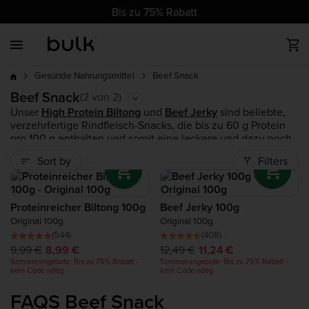
cz
cz
dk
dk
at
ch
de
at
ch
de
eu
uk
ie
eu
uk
ie
es
es
fr
fr
it
it
nl
nl
pl
pl
pt
pt
ro
ro
Bis zu 75% Rabatt
Back
Back
Back
Back
Back
Back
Back
Back
Bis zu 75%
Bestseller
Alle Protein
Alle Vegan
Vitamine
Sportnahrung
Gesundheit & Wohlbefinden
Nahrungsmittel
Zubehör
Rabatt
Beef Snack
Gesunde Nahrungsmittel
Neue Produkte
Whey Protein
Veganes Protein
Mineralien
Vor dem Training
Complete Food Shake
Nussbutter
Bekleidung
Beef Snack
Bestseller
(2 von 2)
Unser
High Protein Biltong
und
Beef Jerky
sind beliebte,
verzehrfertige Rindfleisch-Snacks, die bis zu 60 g Protein
Im
Trendprodukte
Clear Protein
Veganer Proteinriegel
Nach dem Training
Trend
pro 100 g enthalten und somit eine leckere und dazu noch
praktische Snackoption sind.
Sort by
Filters
Ausverkauf
Veganes Protein
Veganer Vitamine
Aminosäuren
Im
Kollagen Protein
Complete Food Shake
Kohlenhydrate
Proteinreicher Biltong 100g
Beef Jerky 100g
Trend
Original 100g
Original 100g
(544)
(408)
Nahrungsergänzung für den Masseaufbau
9,99 €
8,99 €
12,49 €
11,24 €
Sommerangebote: Bis zu 75% Rabatt -
Sommerangebote: Bis zu 75% Rabatt -
kein Code nötig
kein Code nötig
Rinderprotein
Neu
FAQS Beef Snack