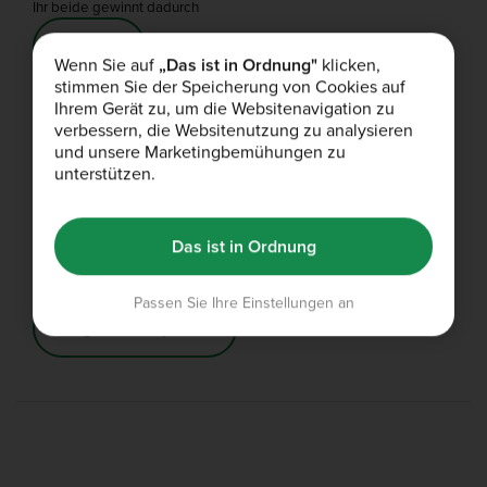
Ihr beide gewinnt dadurch
Teilt es
Wenn Sie auf
„Das ist in Ordnung"
klicken,
stimmen Sie der Speicherung von Cookies auf
Ihrem Gerät zu, um die Websitenavigation zu
Bulk Boost
verbessern, die Websitenutzung zu analysieren
Unbegrenzt shoppen. Kostenlose Lieferung. Nur 14,95 € im Jahr.
und unsere Marketingbemühungen zu
unterstützen.
Hol dir Boost
Das ist in Ordnung
Studentenrabatt
10% Rabatt für Studenten
Passen Sie Ihre Einstellungen an
Beginne zu sparen