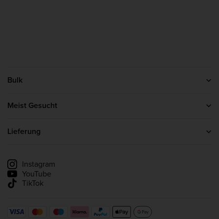
Bulk
Kontakt
Über uns
Meist Gesucht
Affiliate-Programm
Protein Pulver
Kreatin
Lieferung
Whey Protein
Lieferinformationen
Lieferung verfolgen
Instagram
YouTube
TikTok