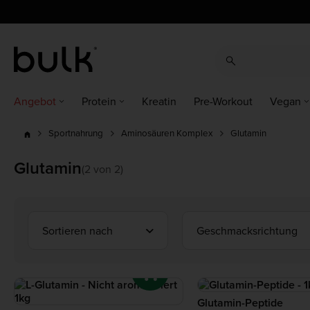
cz
cz
dk
dk
at
ch
de
at
ch
de
eu
uk
ie
eu
uk
ie
es
es
fr
fr
it
it
nl
nl
pl
pl
pt
pt
ro
ro
Angebot
Protein
Kreatin
Pre-Workout
Vegan
Glutamin
Sportnahrung
Aminosäuren Komplex
Glutamin
(2 von 2)
Sortieren nach
Geschmacksrichtung
Glutamin-Peptide