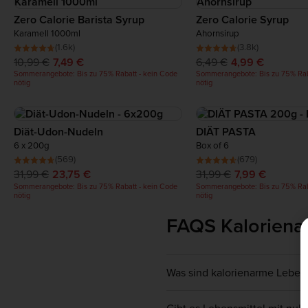
Zero Calorie Barista Syrup
Zero Calorie Syrup
Karamell 1000ml
Ahornsirup
(1.6k)
(3.8k)
10,99 €
7,49 €
6,49 €
4,99 €
Sommerangebote: Bis zu 75% Rabatt - kein Code
Sommerangebote: Bis zu 75% Rab
nötig
nötig
Diät-Udon-Nudeln
DIÄT PASTA
6 x 200g
Box of 6
(569)
(679)
31,99 €
23,75 €
31,99 €
7,99 €
Sommerangebote: Bis zu 75% Rabatt - kein Code
Sommerangebote: Bis zu 75% Rab
nötig
nötig
FAQS Kaloriena
Was sind kalorienarme Leben
Kalorienarme Lebensmittel si