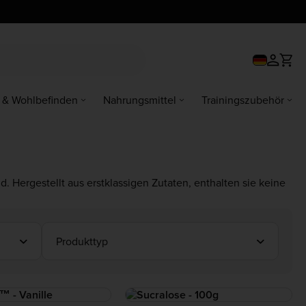
 & Wohlbefinden
Nahrungsmittel
Trainingszubehör
. Hergestellt aus erstklassigen Zutaten, enthalten sie keine
reiche Aufstriche
– perfekt für ein proteinreiches Frühstück,
Produkttyp