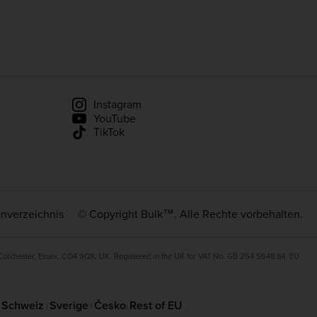
Instagram
YouTube
TikTok
enverzeichnis
© Copyright Bulk™. Alle Rechte vorbehalten.
 Colchester, Essex, CO4 9QX, UK. Registered in the UK for VAT No. GB 254 5648 84. EU
Schweiz
Sverige
Česko
Rest of EU
|
|
|
|