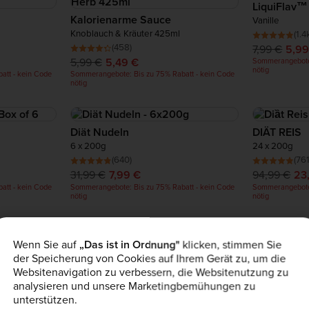
LiquiFlav™
Kalorienarme Sauce
Vanille
Knoblauch & Kräuter 425ml
(1.4
(458)
7,99 €
5,99
5,99 €
5,49 €
Sommerangebote:
nötig
att - kein Code
Sommerangebote: Bis zu 75% Rabatt - kein Code
nötig
Diät Nudeln
DIÄT REIS
6 x 200g
24 x 200g
(640)
(761
31,99 €
7,99 €
94,99 €
23
att - kein Code
Sommerangebote: Bis zu 75% Rabatt - kein Code
Sommerangebote:
nötig
nötig
rme Nahrungsmittel
Wenn Sie auf
„Das ist in Ordnung"
klicken, stimmen Sie
der Speicherung von Cookies auf Ihrem Gerät zu, um die
Websitenavigation zu verbessern, die Websitenutzung zu
smittel?
analysieren und unsere Marketingbemühungen zu
nd für Personen gedacht, die ihre Kalorienzufuhr reduzieren möc
unterstützen.