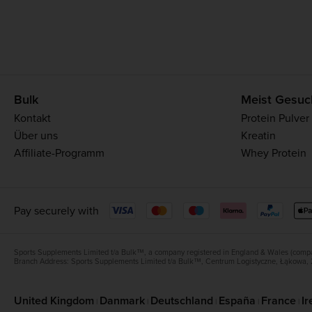
Bulk
Meist Gesuc
Kontakt
Protein Pulver
Über uns
Kreatin
Affiliate-Programm
Whey Protein
Pay securely with
Sports Supplements Limited t/a Bulk™, a company registered in England & Wales (compa
Branch Address: Sports Supplements Limited t/a Bulk™, Centrum Logistyczne, Łąkowa, 
United Kingdom
Danmark
Deutschland
España
France
Ir
|
|
|
|
|