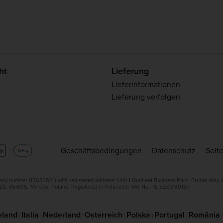
ht
Lieferung
Lieferinformationen
Lieferung verfolgen
Geschäftsbedingungen
Datenschutz
Seit
ny number 05654661) with registered address: Unit 1 Gunfleet Business Park, Brunel Way,
23, 55-095, Mirków, Poland. Registered in Poland for VAT No. PL 5263149127
eland
Italia
Nederland
Osterreich
Polska
Portugal
România
|
|
|
|
|
|