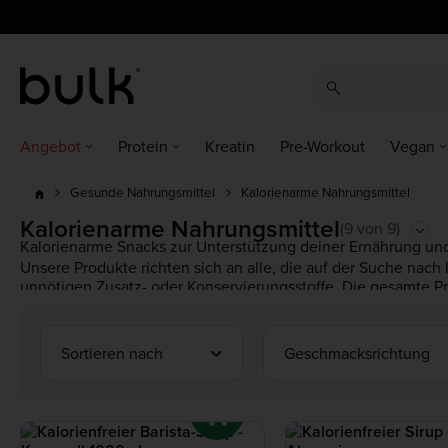
cz
cz
dk
dk
at
ch
de
at
ch
de
eu
uk
ie
eu
uk
ie
es
es
fr
fr
it
it
nl
nl
pl
pl
pt
pt
ro
ro
Angebot
Protein
Kreatin
Pre-Workout
Vegan
Kalorienarme Nahrungsmittel
Gesunde Nahrungsmittel
Kalorienarme Nahrungsmittel
(9 von 9)
Kalorienarme Snacks zur Unterstützung deiner Ernährung und
Unsere Produkte richten sich an alle, die auf der Suche nach 
unnötigen Zusatz- oder Konservierungsstoffe. Die gesamte Pro
Wir bieten
Protein Snacks
zur Ergänzung deiner Proteinaufn
sei es ein leckeres Omelett oder
Erdnussbutter
auf Toast od
Sortieren nach
Geschmacksrichtung