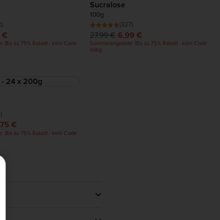
Sucralose
100g
k)
(327)
 €
27,99 €
6,99 €
 Bis zu 75% Rabatt - kein Code
Sommerangebote: Bis zu 75% Rabatt - kein Code
nötig
)
,75 €
 Bis zu 75% Rabatt - kein Code
hten. Wir bieten eine