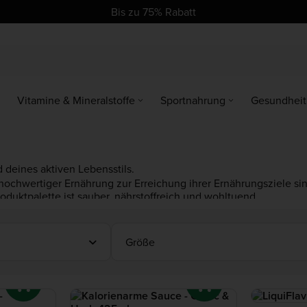
se
se
Bis zu 75% Rabatt
Vitamine & Mineralstoffe
Sportnahrung
Gesundheit
 deines aktiven Lebensstils.
hochwertiger Ernährung zur Erreichung ihrer Ernährungsziele sind
duktpalette ist sauber, nährstoffreich und wohltuend.
ahme, wie zum Beispiel
Proteinriegel
. Außerdem gibt es
protein
er
zuckerfreier Sirup
für deinen Kaffee.
Größe