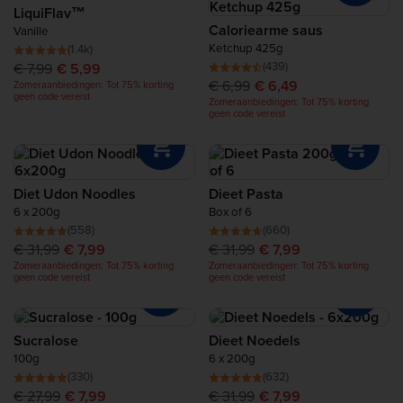
LiquiFlav™
Herstelproteïne
Caloriearme saus
Vanille
Ketchup 425g
(1.4k)
Complete Food Shake
(439)
€ 7,99
€ 5,99
€ 6,99
€ 6,49
Zomeraanbiedingen: Tot 75% korting
geen code vereist
Zomeraanbiedingen: Tot 75% korting
Proteïnerepen
geen code vereist
Proteïne Smoothie
Diet Udon Noodles
Dieet Pasta
Proteïne Snacks
6 x 200g
Box of 6
(558)
(660)
€ 31,99
€ 7,99
€ 31,99
€ 7,99
Proteïnerijke Voeding
Zomeraanbiedingen: Tot 75% korting
Zomeraanbiedingen: Tot 75% korting
geen code vereist
geen code vereist
Sucralose
Dieet Noedels
100g
6 x 200g
(330)
(632)
€ 27,99
€ 7,99
€ 31,99
€ 7,99