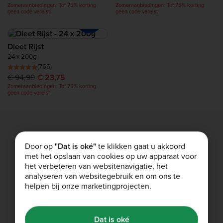
Zomeraanbiedingen: Tot 75% korting
Zomeraanbiedingen: Tot 75% korting
geen code vereist
geen code vereist
Dieet Rijst
24 x 200g
(755)
€ 94,99
€ 23,75
Zomeraanbiedingen: Tot 75% korting
geen code vereist
Door op
"Dat is oké"
te klikken gaat u akkoord
Gratis bezorging
met het opslaan van cookies op uw apparaat voor
Gratis bezorging voor bestellingen van meer dan € 40.
het verbeteren van websitenavigatie, het
analyseren van websitegebruik en om ons te
Shop Nu
helpen bij onze marketingprojecten.
Verwijzingsprogramma
Dat is oké