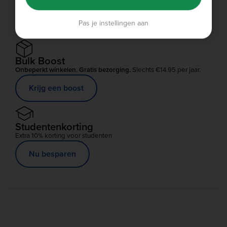
Pak allebei voordeel
Delen
Pas je instellingen aan
Bulk Boost
Onbeperkt winkelen. Gratis bezorging.
Slechts €14.95 per jaar.
Krijg een boost
Studentenkorting
Extra 10% korting voor studenten
Nu besparen