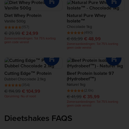
Herstelproteïne
Diet Whey Protein
Natural Pure Whey
Complete Food Shake
Isolate™
Vanille 500g
Chocolade 1kg
(157)
(490)
€ 29,99
€ 24,99
Proteïnerepen
€ 69,99
€ 48,99
Zomeraanbiedingen: Tot 75% korting
geen code vereist
Zomeraanbiedingen: Tot 75% korting
geen code vereist
Proteïne Smoothie
Proteïne Snacks
Cutting Edge™ Protein
Beef Protein Isolate 97
(Hydrobeef™)
Dubbel Chocolade 2.1kg
Proteïnerijke Voeding
Naturel 1kg
(354)
(2.6k)
€ 114,99
€ 104,99
€ 41,99
€ 35,99
Opruiming: Nu of nooit
Zomeraanbiedingen: Tot 75% korting
geen code vereist
Dieetshakes FAQS