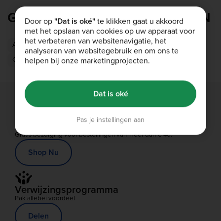
Onze dieetshakes kunnen lang worden bewaard.
snoep- of toetjessmaken. Kies de smaak die je het
Meestal kunnen ze maximaal twaalf maanden na de
GERELATEERDE CATEGORIEËN
meeste aanspreekt en waar je niet snel genoeg van
productiedatum worden bewaard. Kijk altijd op de
Door op
"Dat is oké"
te klikken gaat u akkoord
krijgt, zodat afvallen een stuk gemakkelijker wordt.
verpakking van individuele producten voor de
met het opslaan van cookies op uw apparaat voor
houdbaarheidsdatum.
het verbeteren van websitenavigatie, het
Afslankpillen & Supplementen
Vetverbranders
analyseren van websitegebruik en om ons te
Calorie arme producten
helpen bij onze marketingprojecten.
Dat is oké
Pas je instellingen aan
Gratis bezorging
Gratis bezorging voor bestellingen van meer dan € 40.
Shop Nu
Verwijzingsprogramma
Pak allebei voordeel
Delen