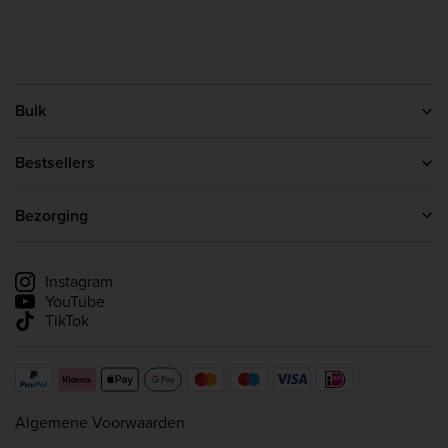
Bulk
Contact
Over ons
Bestsellers
Affiliateprogramma
Eiwitpoeder
Creatine
Bezorging
Whey Protein
Leveringsinformatie
Levering volgen
Instagram
YouTube
TikTok
Algemene Voorwaarden