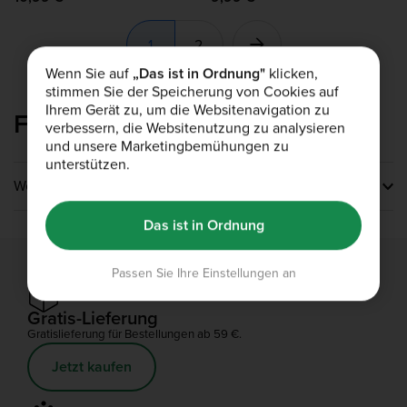
1
2
Wenn Sie auf
„Das ist in Ordnung"
klicken,
stimmen Sie der Speicherung von Cookies auf
Ihrem Gerät zu, um die Websitenavigation zu
FAQS Sportutensilien
verbessern, die Websitenutzung zu analysieren
und unsere Marketingbemühungen zu
unterstützen.
Welche Sportutensilien sind bei Bulk erhältlich?
Wir haben eine große Auswahl an Sportutensilien bei
Das ist in Ordnung
Bulk – wir haben alles, was du brauchst. Wähle aus einer
Reihe von Hebegurten, -handschuhen und -ärmel, um dir
während deiner Übungen den bestmöglichen Halt zu
Passen Sie Ihre Einstellungen an
geben. Unsere Auswahl an Shakern, Flaschen, Kapseln
und Boxen bietet verschiedene Möglichkeiten zur
Gratis-Lieferung
Aufbewahrung von Nahrungsergänzungsmitteln.
Gratislieferung für Bestellungen ab 59 €.
Außerdem sind unsere Widerstandsbänder,
Langhantelpolster, Schaumstoffrollen und Sporttaschen
Jetzt kaufen
perfekt für das Fitnessstudio.