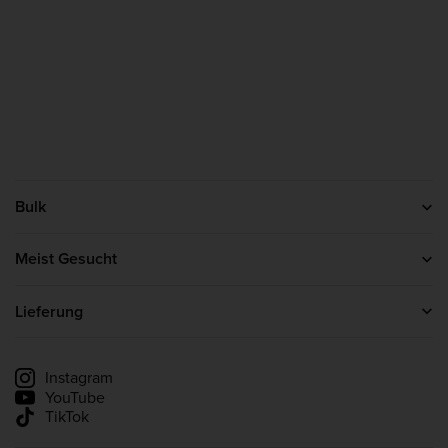
Bulk
Kontakt
Über uns
Meist Gesucht
Affiliate-Programm
Protein Pulver
Kreatin
Lieferung
Whey Protein
Lieferinformationen
Lieferung verfolgen
Instagram
YouTube
TikTok