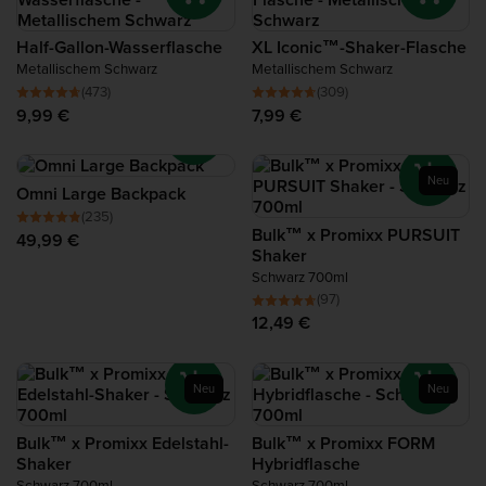
Protein für die Regeneration
Half-Gallon-Wasserflasche
XL Iconic™-Shaker-Flasche
Metallischem Schwarz
Metallischem Schwarz
Complete Food Shake
(473)
(309)
9,99 €
7,99 €
Proteinriegel
Neu
Protein Smoothie
Omni Large Backpack
(235)
Bulk™ x Promixx PURSUIT
49,99 €
Protein Snacks
Shaker
Schwarz 700ml
(97)
Proteinreiche Nahrungsmittel
12,49 €
Neu
Neu
Bulk™ x Promixx Edelstahl-
Bulk™ x Promixx FORM
Shaker
Hybridflasche
Schwarz 700ml
Schwarz 700ml