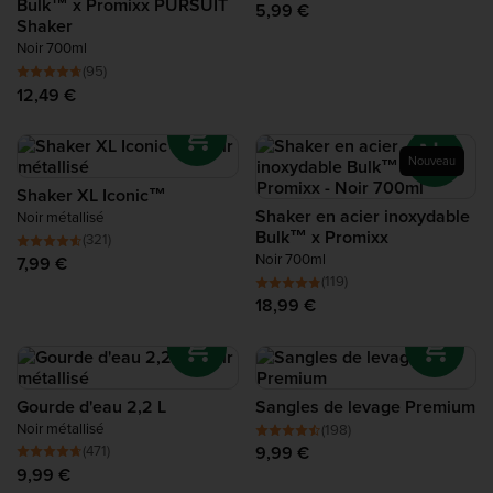
Bulk™ x Promixx PURSUIT
5,99 €
Protéine de Récupération
Shaker
Noir 700ml
(95)
Complete Food Shake
12,49 €
Barres protéinées
Nouveau
Shaker XL Iconic™
Smoothies Protéinés
Shaker en acier inoxydable
Noir métallisé
Bulk™ x Promixx
(321)
Snacks Protéinés
Noir 700ml
7,99 €
(119)
18,99 €
Alimentation Protéinée
Gourde d'eau 2,2 L
Sangles de levage Premium
Noir métallisé
(198)
(471)
9,99 €
9,99 €