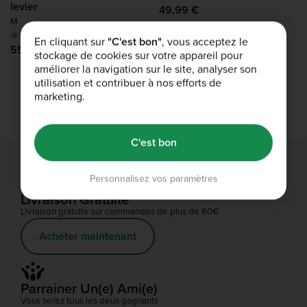
levier
49,99 €
M
(9)
En cliquant sur
"C'est bon"
, vous acceptez le
55,99 €
stockage de cookies sur votre appareil pour
améliorer la navigation sur le site, analyser son
utilisation et contribuer à nos efforts de
1
2
marketing.
C'est bon
Personnalisez vos paramètres
Livraison Gratuite
Livraison gratuite sur commandes de plus de 60€
Acheter maintenant
Parrainer Un(e) Ami(e)
Vous serez tous les deux gagnants