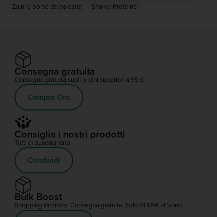
La nostra gamma di shaker, bottiglie, capsule e scatole
Zaini e borse da palestra
Shaker Proteine
offre una varietà di opzioni per la conservazione degli
integratori. Le nostre bande di resistenza, i cuscinetti per
bilancieri, i rulli di schiuma e le borse da palestra sono
perfetti per la palestra.
Consegna gratuita
Consegna gratuita sugli ordini superiori a 55 €.
Compra Ora
Consiglia i nostri prodotti
Tutti ci guadagnano
Condividi
Bulk Boost
Shopping illimitato. Consegna gratuita. Solo 14,95€ all'anno.