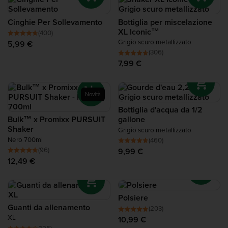
Proteine per Recupero
Cinghie Per Sollevamento
Bottiglia per miscelazione
XL Iconic™
(400)
Complete Food Shake
Grigio scuro metallizzato
5,99 €
(306)
Barrette Proteiche
7,99 €
Smoothies Proteici
Novità
Bottiglia d'acqua da 1/2
Snack Proteici
Bulk™ x Promixx PURSUIT
gallone
Shaker
Grigio scuro metallizzato
Nero 700ml
(460)
Cibi e Alimenti Salutari
(96)
9,99 €
12,49 €
Polsiere
Guanti da allenamento
(203)
XL
10,99 €