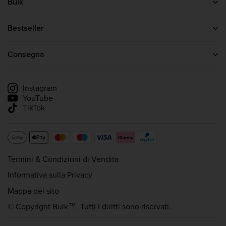
Bulk
Contattaci
Chi siamo
Bestseller
Il programma di affiliazione bulk™
Proteine In Polvere
Creatina
Consegna
Whey Protein
Informazioni sulla consegna
Monitora la mia spedizione
Instagram
YouTube
TikTok
Termini & Condizioni di Vendita
Informativa sulla Privacy
Mappa del sito
© Copyright Bulk™. Tutti i diritti sono riservati.