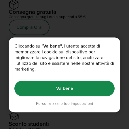
Consegna gratuita
Consegna gratuita sugli ordini superiori a 55 €.
Compra Ora
Cliccando su
"Va bene"
, l'utente accetta di
Consiglia i nostri prodotti
memorizzare i cookie sul dispositivo per
Tutti ci guadagnano
migliorare la navigazione del sito, analizzare
l'utilizzo del sito e assistere nelle nostre attività di
Condividi
marketing.
Bulk Boost
Va bene
Shopping illimitato. Consegna gratuita. Solo 14,95€ all'anno.
Ottieni il Boost!
Personalizza le tue impostazioni
Sconto studenti
10% extra per studenti