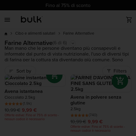
cz
cz
dk
dk
at
ch
de
at
ch
de
eu
uk
ie
eu
uk
ie
es
es
fr
fr
it
it
nl
nl
pl
pl
pt
pt
ro
ro
Fino al 75% di sconto
Back
Back
Back
Back
Back
Back
Back
Back
Back
Fino al 75% di
I più venduti
Tutte le Proteine
Tutti i Prodotti Vegani
Vitamine
Alimentazione Sportiva
Salute e Benessere
Tutti i Perdita di Peso
Alimenti
Accessori
sconto
Farine Alternative
Cibo e alimenti salutari
Più
Nuovi prodotti
Whey Protein
Proteine In Polvere Vegane
Minerali
Pre Allenamento
Complete Food Shake
Frullati Dietetici
Burro di Frutta Secca
Abbigliamento
Farine Alternative
(6 di 6)
venduti
Man mano che le persone diventano più consapevoli e
informate dal punto di vista nutrizionale, l'uso di diversi tipi
Di
Prodotti di tendenza
Clear Proteine
Snack Proteici vegani
Post Allenamento
Cibi Senza Calorie
di farina per la cottura sta diventando più comune. Sono
tendenza
ormai lontani i tempi in cui si usava la farina per tutto, ora
Sort by
Filters
puoi scegliere tra una varietà di opzioni, dalla Farina di
Outlet
Proteine Vegane
Integratori Per Vegani
Aminoacidi
Cocco alla Farina di Quinoa e di Arachidi.
Tutti i prodotti
Bulk™
sono stati selezionati per i loro
benefici nutrizionali e sono della massima qualità
Di
Collagene Proteine
Complete Food Shake
Carboidrati
Avena istantanea
tendenza
disponibile.
Avena in polvere senza
Cioccolato 2.5kg
glutine
(1.9k)
Mass Gainers
2.5kg
10,99 €
9,99 €
(740)
Offerte estive: Fino al 75% di sconto -
nessun codice è necessario
10,99 €
9,99 €
Proteine di Manzo
Novità
Offerte estive: Fino al 75% di sconto -
nessun codice è necessario