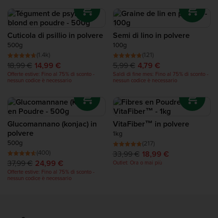
Proteine per Recupero
Complete Food Shake
Cuticola di psillio in polvere
Semi di lino in polvere
500g
100g
(1.4k)
(121)
Barrette Proteiche
18,99 €
14,99 €
5,99 €
4,79 €
Offerte estive: Fino al 75% di sconto -
Saldi di fine mes: Fino al 75% di sconto -
nessun codice è necessario
nessun codice è necessario
Smoothies Proteici
Snack Proteici
Glucomannano (konjac) in
VitaFiber™ in polvere
polvere
1kg
Cibi e Alimenti Salutari
500g
(217)
(400)
33,99 €
18,99 €
37,99 €
24,99 €
Outlet: Ora o mai più
Offerte estive: Fino al 75% di sconto -
nessun codice è necessario