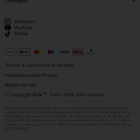
Consegna
Whey Protein
Informazioni sulla consegna
Monitora la mia spedizione
Instagram
YouTube
TikTok
Termini & Condizioni di Vendita
Informativa sulla Privacy
Mappa del sito
© Copyright Bulk™. Tutti i diritti sono riservati.
Sports Supplements Limited t/a Bulk™, a company registered in England & Wales
(company number 05654661) with registered address: Unit 1 Gunfleet Business Park,
Brunel Way, Colchester, Essex, CO4 9QX, UK. Registered in the UK for VAT No. GB
254 5648 84. EU Branch Address: Sports Supplements Limited t/a Bulk™, Centrum
Logistyczne, Łąkowa, 23, 55-095, Mirków, Poland. Registered in Poland for VAT No.
PL 5263149127