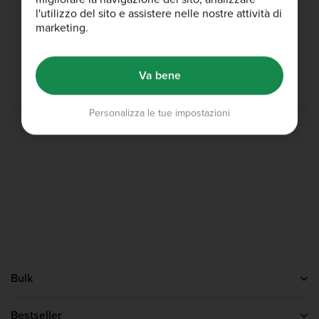
l'utilizzo del sito e assistere nelle nostre attività di
Sconto studenti
marketing.
10% extra per studenti
Inizia a risparmiare
Va bene
Personalizza le tue impostazioni
Bulk
Contattaci
Chi siamo
Bestseller