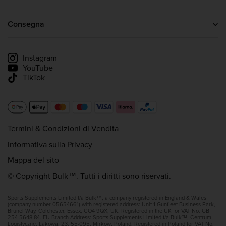
Il programma di affiliazione bulk™
Proteine In Polvere
Creatina
Consegna
Whey Protein
Informazioni sulla consegna
Monitora la mia spedizione
Instagram
YouTube
TikTok
Termini & Condizioni di Vendita
Informativa sulla Privacy
Mappa del sito
© Copyright Bulk™. Tutti i diritti sono riservati.
Sports Supplements Limited t/a Bulk™, a company registered in England & Wales
(company number 05654661) with registered address: Unit 1 Gunfleet Business Park,
Brunel Way, Colchester, Essex, CO4 9QX, UK. Registered in the UK for VAT No. GB
254 5648 84. EU Branch Address: Sports Supplements Limited t/a Bulk™, Centrum
Logistyczne, Łąkowa, 23, 55-095, Mirków, Poland. Registered in Poland for VAT No.