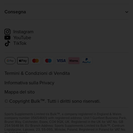
Il programma di affiliazione bulk™
Proteine In Polvere
Creatina
Consegna
Whey Protein
Informazioni sulla consegna
Monitora la mia spedizione
Instagram
YouTube
TikTok
Termini & Condizioni di Vendita
Informativa sulla Privacy
Mappa del sito
© Copyright Bulk™. Tutti i diritti sono riservati.
Sports Supplements Limited t/a Bulk™, a company registered in England & Wales
(company number 05654661) with registered address: Unit 1 Gunfleet Business Park,
Brunel Way, Colchester, Essex, CO4 9QX, UK. Registered in the UK for VAT No. GB
254 5648 84. EU Branch Address: Sports Supplements Limited t/a Bulk™, Centrum
Logistyczne, Łąkowa, 23, 55-095, Mirków, Poland. Registered in Poland for VAT No.