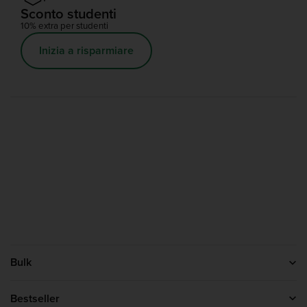
Sconto studenti
10% extra per studenti
Inizia a risparmiare
Bulk
Contattaci
Chi siamo
Bestseller