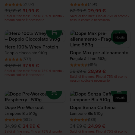
Proteine per Recupero
(21.8k)
(7.6k)
39,99 €
31,99 €
62,99 €
29,99 €
Saldi di fine mes: Fino al 75% di sconto -
Saldi di fine mes: Fino al 75% di sconto -
nessun codice è necessario
nessun codice è necessario
Complete Food Shake
Barrette Proteiche
Novità
Hero 100% Whey Protein
Dope Max pre-allenamento
Doppio cioccolato 910g
Smoothies Proteici
Fragola & Lime 563g
(533)
(456)
49,99 €
37,99 €
Snack Proteici
39,99 €
28,99 €
Saldi di fine mes: Fino al 75% di sconto -
nessun codice è necessario
Saldi di fine mes: Fino al 75% di sconto -
nessun codice è necessario
Cibi e Alimenti Salutari
Novità
Dope Pre-Workout
Dope Senza Caffeina
Lampone Blu 510g
Lampone Blu 510g
(682)
(189)
34,99 €
24,99 €
34,99 €
24,99 €
Saldi di fine mes: Fino al 75% di sconto -
Saldi di fine mes: Fino al 75% di sconto -