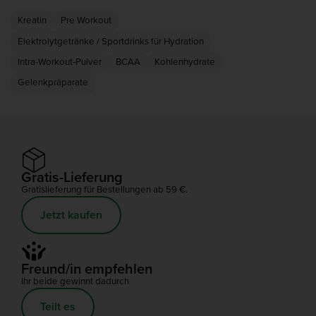
Unabhängig von deinen Bedürfnissen ist es wichtig,
zu wenig) von einem Sportnahrungsergänzungsmittel
sicherzustellen, dass du genügend von jedem
Kreatin
Pre Workout
nimmst.
Makronährstoff und ausreichend Mikronährstoffen
Elektrolytgetränke / Sportdrinks für Hydration
bekommst, damit dein Körper optimal funktionieren
kann.
Intra-Workout-Pulver
BCAA
Kohlenhydrate
Gelenkpräparate
Gratis-Lieferung
Gratislieferung für Bestellungen ab 59 €.
Jetzt kaufen
Freund/in empfehlen
Ihr beide gewinnt dadurch
Teilt es