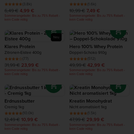
bis hin zu unseren Protein Snacks wie
Nussbutter
und
Protein für die Regeneration
(3.8k)
(1.6k)
flüssigem Eiklar – eines ist sicher: Mit Bulk™ bist du immer
6,49 €
4,99 €
10,99 €
7,49 €
gut beraten, wenn du auf der Suche nach hochwertigen
Sommerangebote: Bis zu 75% Rabatt -
Sommerangebote: Bis zu 75% Rabatt -
und preisgünstigen Produkten bist.
kein Code nötig
kein Code nötig
Complete Food Shake
Proteinriegel
Neu
Klares Protein
Hero 100% Whey Protein
Zitronen-Eistee 400g
Doppel-Schoko 910g
Protein Smoothie
(77)
(512)
31,99 €
23,99 €
49,99 €
42,99 €
Protein Snacks
Sommerangebote: Bis zu 75% Rabatt -
Sommerangebote: Bis zu 75% Rabatt -
kein Code nötig
kein Code nötig
Proteinreiche Nahrungsmittel
Erdnussbutter
Kreatin Monohydrat
Cremig 1kg
Nicht aromatisiert 1kg
(10.0k)
(1.5k)
12,49 €
10,99 €
47,99 €
29,99 €
Sommerangebote: Bis zu 75% Rabatt -
Sommerangebote: Bis zu 75% Rabatt -
kein Code nötig
kein Code nötig