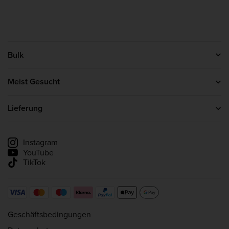
Bulk
Kontakt
Über uns
Meist Gesucht
Affiliate-Programm
Protein Pulver
Kreatin
Lieferung
Whey Protein
Lieferinformationen
Lieferung verfolgen
Instagram
YouTube
TikTok
Geschäftsbedingungen