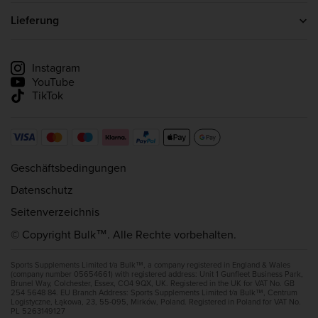
Protein Pulver
Kreatin
Lieferung
Whey Protein
Lieferinformationen
Lieferung verfolgen
Instagram
YouTube
TikTok
Geschäftsbedingungen
Datenschutz
Seitenverzeichnis
© Copyright Bulk™. Alle Rechte vorbehalten.
Sports Supplements Limited t/a Bulk™, a company registered in England & Wales
(company number 05654661) with registered address: Unit 1 Gunfleet Business Park,
Brunel Way, Colchester, Essex, CO4 9QX, UK. Registered in the UK for VAT No. GB
254 5648 84. EU Branch Address: Sports Supplements Limited t/a Bulk™, Centrum
Logistyczne, Łąkowa, 23, 55-095, Mirków, Poland. Registered in Poland for VAT No.
PL 5263149127