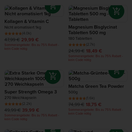
Protein für die Regeneration
Complete Food Shake
Kollagen & Vitamin C
Magnesium Bisglycinat
Nicht aromatisiert 1kg
Tabletten 500 mg
(4.0k)
Proteinriegel
180 Tabletten
47,99 €
29,99 €
(2.7k)
Sommerangebote: Bis zu 75% Rabatt -
kein Code nötig
24,99 €
18,49 €
Protein Smoothie
Sommerangebote: Bis zu 75% Rabatt -
kein Code nötig
Protein Snacks
Proteinreiche Nahrungsmittel
Matcha Green Tea Powder
Super Strength Omega 3
500g
270 Weichkapseln
(1.6k)
(2.2k)
74,99 €
18,75 €
49,99 €
39,99 €
Sommerangebote: Bis zu 75% Rabatt -
kein Code nötig
Sommerangebote: Bis zu 75% Rabatt -
kein Code nötig