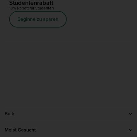
Studentenrabatt
10% Rabatt für Studenten
Beginne zu sparen
Bulk
Kontakt
Über uns
Meist Gesucht
Affiliate-Programm