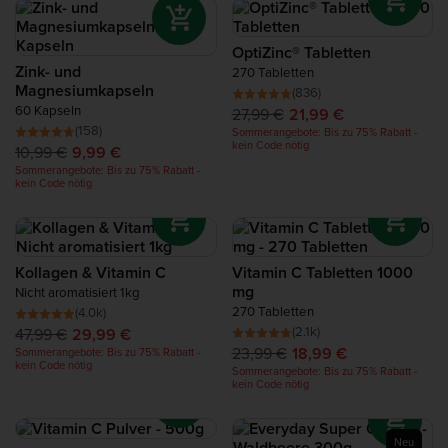
Protein für die Regeneration
OptiZinc® Tabletten
Complete Food Shake
Zink- und
270 Tabletten
Magnesiumkapseln
(836)
60 Kapseln
27,99 €
21,99 €
Proteinriegel
(158)
Sommerangebote: Bis zu 75% Rabatt -
kein Code nötig
10,99 €
9,99 €
Sommerangebote: Bis zu 75% Rabatt -
Protein Smoothie
kein Code nötig
Protein Snacks
Kollagen & Vitamin C
Vitamin C Tabletten 1000
Proteinreiche Nahrungsmittel
mg
Nicht aromatisiert 1kg
270 Tabletten
(4.0k)
(2.1k)
47,99 €
29,99 €
23,99 €
18,99 €
Sommerangebote: Bis zu 75% Rabatt -
kein Code nötig
Sommerangebote: Bis zu 75% Rabatt -
kein Code nötig
Neu