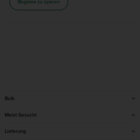
Beginne zu sparen
Bulk
Kontakt
Über uns
Meist Gesucht
Affiliate-Programm
Protein Pulver
Kreatin
Lieferung
Whey Protein
Lieferinformationen