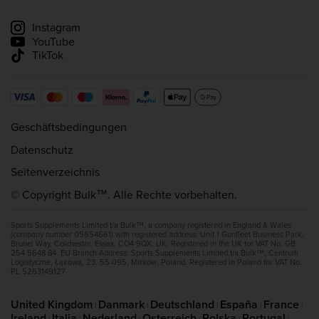
Lieferung verfolgen
Instagram
YouTube
TikTok
Geschäftsbedingungen
Datenschutz
Seitenverzeichnis
© Copyright Bulk™. Alle Rechte vorbehalten.
Sports Supplements Limited t/a Bulk™, a company registered in England & Wales
(company number 05654661) with registered address: Unit 1 Gunfleet Business Park,
Brunel Way, Colchester, Essex, CO4 9QX, UK. Registered in the UK for VAT No. GB
254 5648 84. EU Branch Address: Sports Supplements Limited t/a Bulk™, Centrum
Logistyczne, Łąkowa, 23, 55-095, Mirków, Poland. Registered in Poland for VAT No.
PL 5263149127
United Kingdom
Danmark
Deutschland
España
France
|
|
|
|
|
Ireland
Italia
Nederland
Osterreich
Polska
Portugal