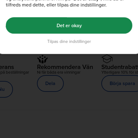
tilfreds med dette, eller tilpas dine indstillinger.
Det er okay
p till 75% av –
Tilpas dine indstillinger
verans
Rekommendera Vän
Studentrabat
 på beställningar
Ni får båda era vinningar
Ytterligare 10% för s
Dela
Börja spara
Nu