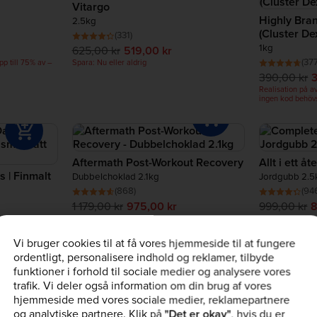
Vitargo
Highly Bran
2.5kg
(Cluster Dex
(331)
1kg
625,00 kr
519,00 kr
(377
p till 75% av –
Spara: Nu eller aldrig
390,00 kr
Realisation på a
ingen kod behöv
Aftermath Post-Workout Recovery
Allt i ett å
s | Finmalt
Dubbelchoklad 2.1kg
Jordgubb 2.5
(868)
(94
1 179,00 kr
975,00 kr
999,00 kr
8
Realisation på avlöningsdagen: Upp till 75% av –
Realisation på a
ingen kod behövs
ingen kod behöv
Vi bruger cookies til at få vores hjemmeside til at fungere
p till 75% av –
ordentligt, personalisere indhold og reklamer, tilbyde
funktioner i forhold til sociale medier og analysere vores
trafik. Vi deler også information om din brug af vores
hjemmeside med vores sociale medier, reklamepartnere
og analytiske partnere. Klik på
"Det er okay"
, hvis du er