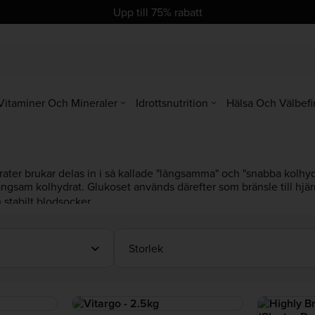
se
se
Upp till 75% rabatt
Vitaminer Och Mineraler
Idrottsnutrition
Hälsa Och Välbef
ater brukar delas in i så kallade "långsamma" och "snabba kolhydr
långsam kolhydrat. Glukoset används därefter som bränsle till hjä
stabilt blodsocker.
i, till exempel innan eller under ett pass på gymet eller en kondi
kt efter ett träningspass.
rater. Här är några av våra rekommendationer
finmald havre
,
Vit
Storlek