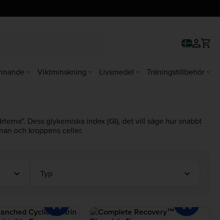
innande
Viktminskning
Livsmedel
Träningstillbehör
terna". Dess glykemiska index (GI), det vill säge hur snabbt
rnan och kroppens celler.
tionstävling av något slag. Studier visar också att snabba
argo®
,
maltodextrin
och
dextros
- välj den som passar ditt mål
Typ