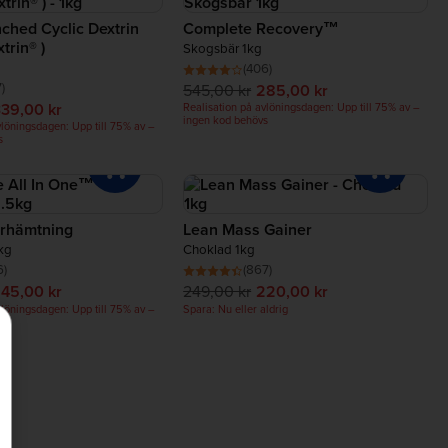
ched Cyclic Dextrin
Complete Recovery™
trin® )
Skogsbär 1kg
(406)
)
545,00 kr
285,00 kr
339,00 kr
Realisation på avlöningsdagen: Upp till 75% av –
ingen kod behövs
vlöningsdagen: Upp till 75% av –
s
terhämtning
Lean Mass Gainer
kg
Choklad 1kg
6)
(867)
45,00 kr
249,00 kr
220,00 kr
vlöningsdagen: Upp till 75% av –
Spara: Nu eller aldrig
s