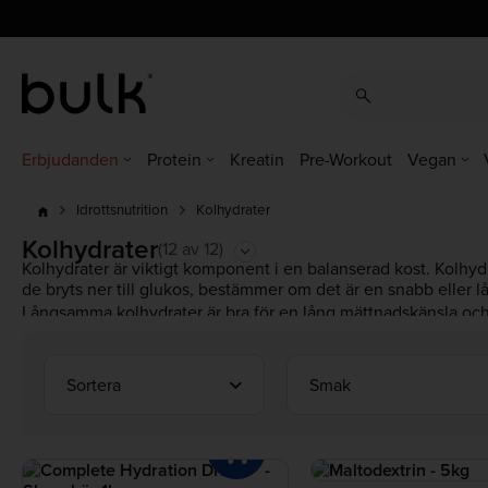
cz
cz
dk
dk
at
ch
de
at
ch
de
eu
uk
ie
eu
uk
ie
es
es
fr
fr
it
it
nl
nl
pl
pl
pt
pt
ro
ro
Erbjudanden
Protein
Kreatin
Pre-Workout
Vegan
Kolhydrater
Idrottsnutrition
Kolhydrater
(12 av 12)
Kolhydrater är viktigt komponent i en balanserad kost. Kolhydr
de bryts ner till glukos, bestämmer om det är en snabb eller 
Långsamma kolhydrater är bra för en lång mättnadskänsla och 
Snabba kolhydrater är fördelaktiga när man vill ha snabb energ
kolhydrater som till exempel Vitargo® är fördelaktig att ta dire
I vårt sortiment hittar du både snabba och långsamma kolhyd
Sortera
Smak
bäst!