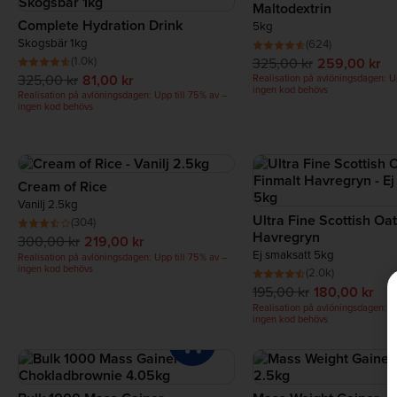
Maltodextrin
Complete Hydration Drink
5kg
Skogsbär 1kg
(624)
(1.0k)
325,00 kr
259,00 kr
325,00 kr
81,00 kr
Realisation på avlöningsdagen: Up
ingen kod behövs
Realisation på avlöningsdagen: Upp till 75% av –
ingen kod behövs
Cream of Rice
Vanilj 2.5kg
Ultra Fine Scottish Oat
(304)
Havregryn
300,00 kr
219,00 kr
Ej smaksatt 5kg
Realisation på avlöningsdagen: Upp till 75% av –
ingen kod behövs
(2.0k)
195,00 kr
180,00 kr
Realisation på avlöningsdagen: Up
ingen kod behövs