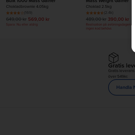
Bulk 1000 Mass Gainer
Mass Weight Gainer
Chokladbrownie 4.05kg
Choklad 2.5kg
(169)
(2.4k)
649,00 kr
569,00 kr
489,00 kr
390,00 kr
Spara: Nu eller aldrig
Realisation på avlöningsdagen: Up
ingen kod behövs
Gratis le
Gratis leverans
över 549kr.
Handla 