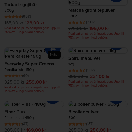
Protein för återhämtning
Torkade gojibär
Matcha grönt tepulver
500g
500g
(998)
Complete Food Shake
(2.0k)
165,00 kr
123,00 kr
779,00 kr
195,00 kr
Realisation på avlöningsdagen: Upp till
75% av – ingen kod behövs
Realisation på avlöningsdagen: Upp till
Proteinbars
75% av – ingen kod behövs
Proteinsmoothies
Nyhet
Spirulinapulver
Everyday Super Greens
1kg
Proteinsnacks
Persika-iste 150g
(1.0k)
(60)
885,00 kr
221,00 kr
325,00 kr
259,00 kr
Realisation på avlöningsdagen: Upp till
Proteinrika livsmedel
75% av – ingen kod behövs
Realisation på avlöningsdagen: Upp till
75% av – ingen kod behövs
Fiber Plus
Bipollenpulver
Ej smaksatt 480g
500g
(87)
(137)
205,00 kr
169,00 kr
285,00 kr
256,00 kr