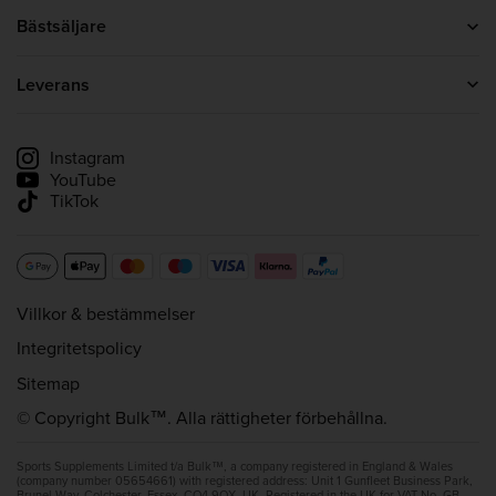
Om oss
Bästsäljare
Bulk-omdömen i SE
Proteinpulver
Kreatin
Leverans
Whey Protein
Leveransinformation
Spåra min leverans
Instagram
YouTube
TikTok
Villkor & bestämmelser
Integritetspolicy
Sitemap
© Copyright Bulk™. Alla rättigheter förbehållna.
Sports Supplements Limited t/a Bulk™, a company registered in England & Wales
(company number 05654661) with registered address: Unit 1 Gunfleet Business Park,
Brunel Way, Colchester, Essex, CO4 9QX, UK. Registered in the UK for VAT No. GB