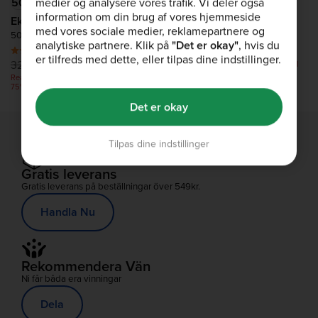
medier og analysere vores trafik. Vi deler også
Acaipulver
information om din brug af vores hjemmeside
Ekologiskt Macapulver
250g
med vores sociale medier, reklamepartnere og
500g
(305)
analytiske partnere. Klik på
"Det er okay"
, hvis du
(109)
390,00 kr
195,00 kr
er tilfreds med dette, eller tilpas dine indstillinger.
325,00 kr
195,00 kr
Realisation på avlöningsdagen: Upp till
75% av – ingen kod behövs
Realisation på avlöningsdagen: Upp till
75% av – ingen kod behövs
Det er okay
Tilpas dine indstillinger
Gratis leverans
Gratis leverans på beställningar över 549kr.
Handla Nu
Rekommendera Vän
Ni får båda era vinningar
Dela