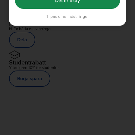
Handla Nu
Det er okay
Tilpas dine indstillinger
Rekommendera Vän
Ni får båda era vinningar
Dela
Studentrabatt
Ytterligare 10% för studenter
Börja spara