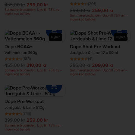
(201)
Protein för återhämtning
455,00 kr
299,00 kr
399,00 kr
259,00 kr
Sommarerbjudanden: Upp till 75% av –
ingen kod behövs
Sommarerbjudanden: Upp till 75% av –
ingen kod behövs
Complete Food Shake
Proteinbars
Nyhet
Nyhet
Dope BCAA+
Dope Shot Pre-Workout
Vattenmelon 360g
Jordgubb & Lime 12 x 60ml
Proteinsmoothies
(185)
(41)
455,00 kr
310,00 kr
285,00 kr
209,00 kr
Proteinsnacks
Sommarerbjudanden: Upp till 75% av –
Sommarerbjudanden: Upp till 75% av –
ingen kod behövs
ingen kod behövs
Proteinrika livsmedel
Dope Pre-Workout
Jordgubb & Lime 510g
(746)
399,00 kr
259,00 kr
Sommarerbjudanden: Upp till 75% av –
ingen kod behövs