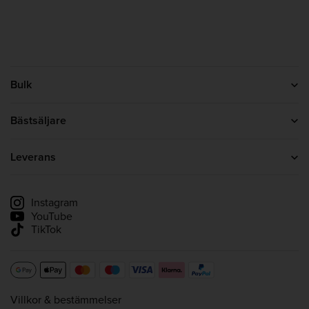
Bulk
Kontakta oss
Om oss
Bästsäljare
Bulk-omdömen i SE
Proteinpulver
Kreatin
Leverans
Whey Protein
Leveransinformation
Spåra min leverans
Instagram
YouTube
TikTok
Villkor & bestämmelser