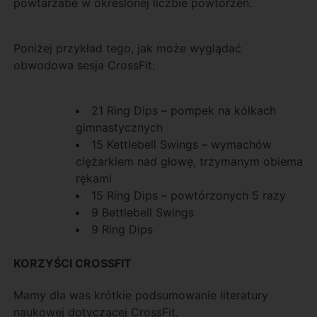
powtarzabe w określonej liczbie powtórzeń.
Poniżej przykład tego, jak może wyglądać
obwodowa sesja CrossFit:
21 Ring Dips – pompek na kółkach
gimnastycznych
15 Kettlebell Swings – wymachów
ciężarkiem nad głowę, trzymanym obiema
rękami
15 Ring Dips – powtórzonych 5 razy
9 Bettlebell Swings
9 Ring Dips
KORZYŚCI CROSSFIT
Mamy dla was krótkie podsumowanie literatury
naukowej dotyczącej CrossFit.