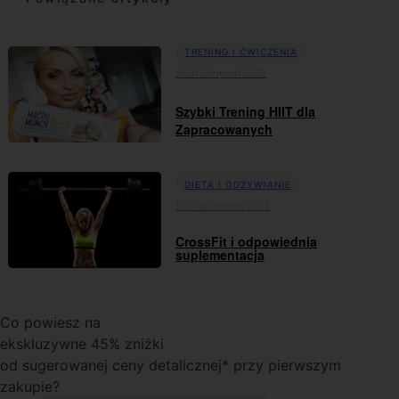
TRENING I ĆWICZENIA
29th Sierpień 2018
Szybki Trening HIIT dla
Zapracowanych
DIETA I ODŻYWIANIE
16th Wrzesień 2015
CrossFit i odpowiednia
suplementacja
Co powiesz na
ekskluzywne 45% zniżki
od sugerowanej ceny detalicznej* przy pierwszym
zakupie?