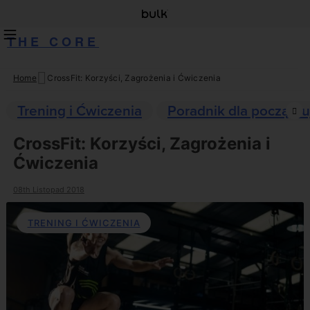
THE CORE
Home
CrossFit: Korzyści, Zagrożenia i Ćwiczenia
Skip
to
Trening i Ćwiczenia
Poradnik dla początku
content
CrossFit: Korzyści, Zagrożenia i
Ćwiczenia
08th Listopad 2018
TRENING I ĆWICZENIA