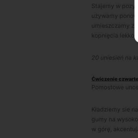
Stajemy w pozycj
używamy ponowni
umieszczamy z je
kopnięcia lekko 
20 uniesień na 
Ćwiczenie czwarte
Pomostowe unosz
Kładziemy sie n
gumy na wysokośc
w górę, akcentu