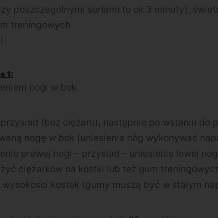
zy poszczególnymi seriami to ok 3 minuty), świet
um treningowych
!
e 1:
ieniem nogi w bok.
rzysiad (bez ciężaru), następnie po wstaniu do p
waną nogę w bok (uniesienia nóg wykonywać nap
enie prawej nogi – przysiad – uniesienie lewej nog
żyć ciężarków na kostki lub też gum treningowych
wysokosci kostek (gumy muszą być w stałym nap