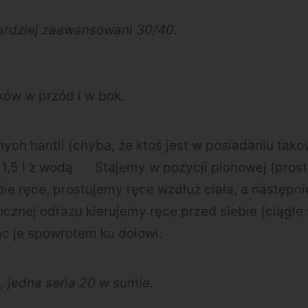
ardziej zaawansowani 30/40.
ków w przód i w bok.
nych hantli (chyba, że ktoś jest w posiadaniu ta
 1,5 l z wodą
Stajemy w pozycji pionowej (prost
bie ręce, prostujemy ręce wzdłuż ciała, a następn
bocznej odrazu kierujemy ręce przed siebie (ciągl
ąc je spowrotem ku dołowi.
 , jedna seria 20 w sumie.