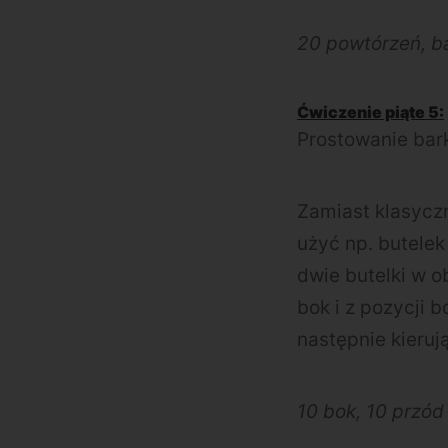
20 powtórzeń, b
Ćwiczenie piąte 5:
Prostowanie bar
Zamiast klasycz
użyć np. butelek
dwie butelki w o
bok i z pozycji 
następnie kieruj
10 bok, 10 przód