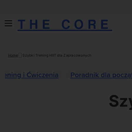
THE CORE
Skip
Home
Szybki Trening HIIT dla Zapracowanych
to
content
Trening i Ćwiczenia
Poradnik dla począ
Sz