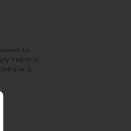
ngowych lub
ągłym napięciu.
 jedną serię.