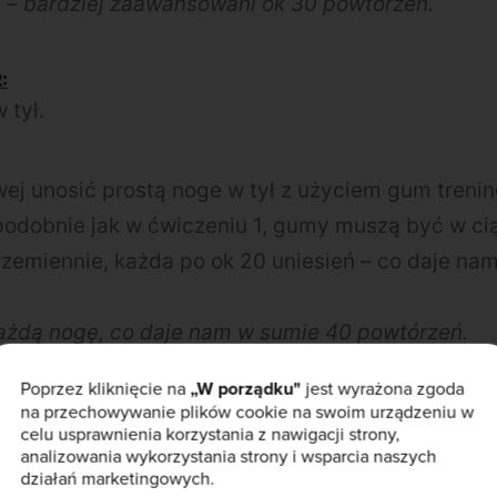
 – bardziej zaawansowani ok 30 powtórzeń.
:
 tył.
wej unosić prostą noge w tył z użyciem gum treni
 podobnie jak w ćwiczeniu 1, gumy muszą być w ci
zemiennie, każda po ok 20 uniesień – co daje nam
każdą nogę, co daje nam w sumie 40 powtórzeń.
Poprzez kliknięcie na
„W porządku"
jest wyrażona zgoda
3:
na przechowywanie plików cookie na swoim urządzeniu w
celu usprawnienia korzystania z nawigacji strony,
analizowania wykorzystania strony i wsparcia naszych
działań marketingowych.