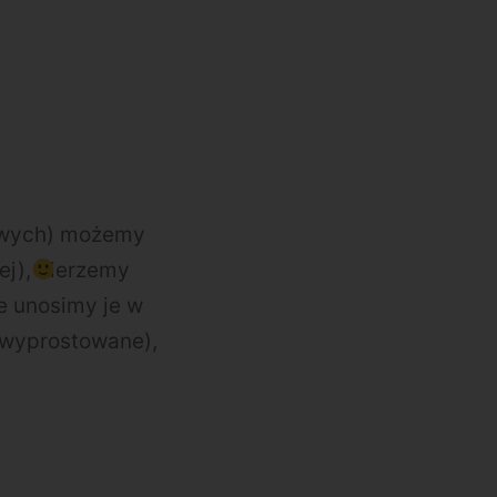
kowych) możemy
ej), bierzemy
ie unosimy je w
e wyprostowane),