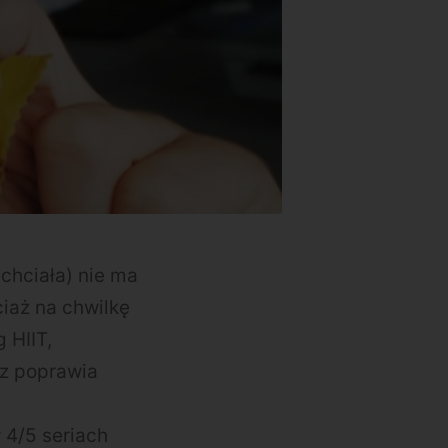
chciała) nie ma
iaż na chwilkę
 HIIT,
az poprawia
 4/5 seriach