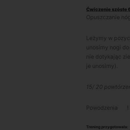
Ćwiczenie szóste 
Opuszczanie nóg
Leżymy w pozycji
unosimy nogi do 
nie dotykając z
je unosimy).
15/ 20 powtórzeń
Powodzenia
!
Trening przygotowała: