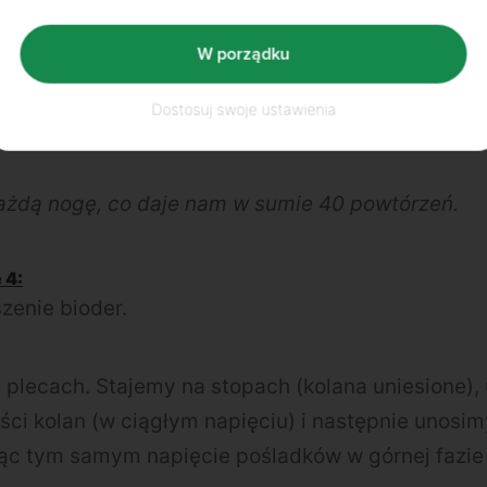
i jak do damskich pompek. Trzymamy kręgosłup w 
W porządku
e gum treningowych lub obciązników na kostki
dnej strony na kostce, a z drugiej na podbiciu 
Dostosuj swoje ustawienia
w górę, akcentując na napięcie w pośladkach.
każdą nogę, co daje nam w sumie 40 powtórzeń.
 4:
enie bioder.
a plecach. Stajemy na stopach (kolana uniesione)
i kolan (w ciągłym napięciu) i następnie unosim
jąc tym samym napięcie pośladków w górnej fazie