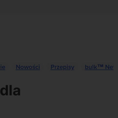
ie
Nowości
Przepisy
bulk™ New
dla