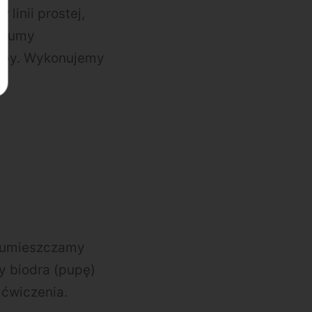
linii prostej,
. Gumy
stopy. Wykonujemy
, umieszczamy
y biodra (pupę)
 ćwiczenia.