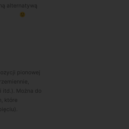
ną alternatywą
ozycji pionowej
rzemiennie,
i itd.). Można do
, które
ięciu).