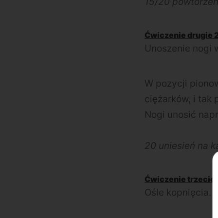
15/20 powtórzeń
Ćwiczenie drugie 2
Unoszenie nogi w
W pozycji piono
ciężarków, i tak
Nogi unosić napr
20 uniesień na 
Ćwiczenie trzecie 
Ośle kopnięcia.