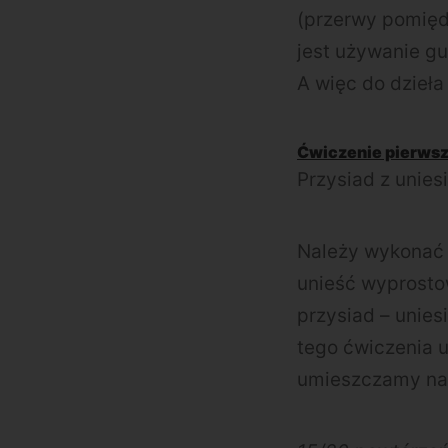
(przerwy pomięd
jest używanie g
A więc do dzieła 
Ćwiczenie pierwsz
Przysiad z unies
Należy wykonać p
unieść wyprosto
przysiad – uniesi
tego ćwiczenia u
umieszczamy na 