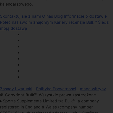
kalendarzowego.
Skontaktuj się z nami
O nas
Blog
Informacje o dostawie
Poleć nas swoim znajomym
Kariery
recenzje Bulk™
Śledź
moją dostawę
Zasady i warunki
Polityka Prywatności
mapa witryny
© Copyright
Bulk™
. Wszystkie prawa zastrzeżone.
Sports Supplements Limited t/a Bulk™, a company
registered in England & Wales (company number
05654661) with registered address: Unit 1 Gunfleet