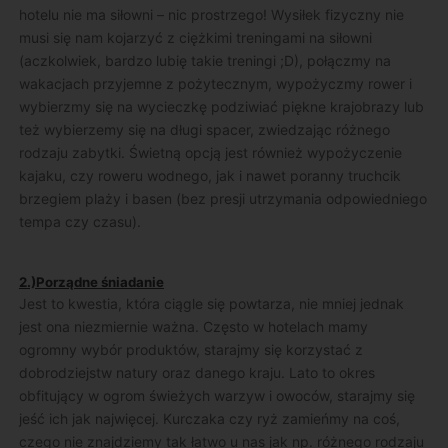
hotelu nie ma siłowni – nic prostrzego! Wysiłek fizyczny nie
musi się nam kojarzyć z ciężkimi treningami na siłowni
(aczkolwiek, bardzo lubię takie treningi ;D), połączmy na
wakacjach przyjemne z pożytecznym, wypożyczmy rower i
wybierzmy się na wycieczkę podziwiać piękne krajobrazy lub
też wybierzemy się na długi spacer, zwiedzając różnego
rodzaju zabytki. Świetną opcją jest również wypożyczenie
kajaku, czy roweru wodnego, jak i nawet poranny truchcik
brzegiem plaży i basen (bez presji utrzymania odpowiedniego
tempa czy czasu).
2.)Porządne śniadanie
Jest to kwestia, która ciągle się powtarza, nie mniej jednak
jest ona niezmiernie ważna. Często w hotelach mamy
ogromny wybór produktów, starajmy się korzystać z
dobrodziejstw natury oraz danego kraju. Lato to okres
obfitujący w ogrom świeżych warzyw i owoców, starajmy się
jeść ich jak najwięcej. Kurczaka czy ryż zamieńmy na coś,
czego nie znajdziemy tak łatwo u nas jak np. różnego rodzaju