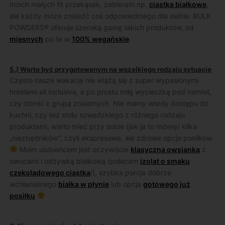
moich małych fit przekąsek, zabieram np.
ciastka białkowe
,
ale każdy może znaleźć coś odpowiedniego dla siebie. BULK
POWDERS® oferuje szeroką gamę takich produktów, od
mięsnych
po te w
100% wegańskie
.
5.) Warto być przygotowanym na wszelkiego rodzaju sytuacje
Często nasze wakacje nie wiążą się z super wypasionymi
hotelami all inclusive, a po prostu miłą wycieczką pod namiot,
czy domki z grupą znajomych. Nie mamy wtedy dostępu do
kuchni, czy też stołu szwedzkiego z różnego rodzaju
produktami, warto mieć przy sobie (jak ja to mówię) kilka
„niezbędników”, czyli ekspresowe, ale zdrowe opcje posiłków
Moim ulubieńcem jest oczywiście
klasyczna owsianka
z
owocami i odżywką białkową (polecam
izolat o smaku
czekoladowego ciastka
!), szybka porcja dobrze
wchłanialnego
białka w płynie
lub opcja
gotowego już
posiłku