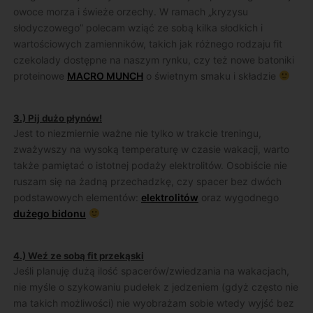
owoce morza i świeże orzechy. W ramach „kryzysu
słodyczowego” polecam wziąć ze sobą kilka słodkich i
wartościowych zamienników, takich jak różnego rodzaju fit
czekolady dostępne na naszym rynku, czy też nowe batoniki
proteinowe
MACRO MUNCH
o świetnym smaku i składzie
3.) Pij dużo płynów!
Jest to niezmiernie ważne nie tylko w trakcie treningu,
zważywszy na wysoką temperaturę w czasie wakacji, warto
także pamiętać o istotnej podaży elektrolitów. Osobiście nie
ruszam się na żadną przechadzkę, czy spacer bez dwóch
podstawowych elementów:
elektrolitów
oraz wygodnego
dużego bidonu
4.) Weź ze sobą fit przekąski
Jeśli planuję dużą ilość spacerów/zwiedzania na wakacjach,
nie myśle o szykowaniu pudełek z jedzeniem (gdyż często nie
ma takich możliwości) nie wyobrażam sobie wtedy wyjść bez