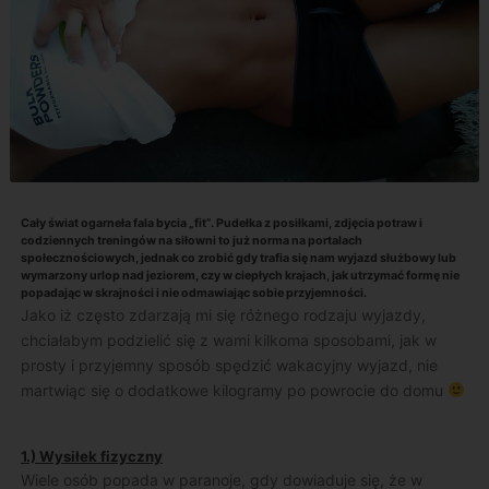
Cały świat ogarneła fala bycia „fit”. Pudełka z posiłkami, zdjęcia potraw i
codziennych treningów na siłowni to już norma na portalach
społecznościowych, jednak co zrobić gdy trafia się nam wyjazd służbowy lub
wymarzony urlop nad jeziorem, czy w ciepłych krajach, jak utrzymać formę nie
popadając w skrajności i nie odmawiając sobie przyjemności.
Jako iż często zdarzają mi się różnego rodzaju wyjazdy,
chciałabym podzielić się z wami kilkoma sposobami, jak w
prosty i przyjemny sposób spędzić wakacyjny wyjazd, nie
martwiąc się o dodatkowe kilogramy po powrocie do domu
1.) Wysiłek fizyczny
Wiele osób popada w paranoje, gdy dowiaduje się, że w