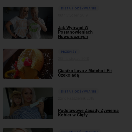
DIETA I ODŻYWIANIE
08th Styczeń 2019
Jak Wytrwać W
Postanowieniach
Noworocznych
PRZEPISY
20th Listopad 2018
Ciastka Lava z Matcha i Fit
Czekoladą
DIETA I ODŻYWIANIE
22nd Październik 2018
Podstawowe Zasady Żywienia
Kobiet w Ciąży
TRENING I ĆWICZENIA