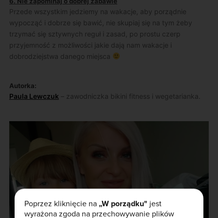
6. Nie zapominaj o dobrej zabawie
Przede wszystkim jedziemy na wakacje, aby porządnie
wypocząć i dobrze się bawić, nie skupiaj się na tym żeby
trzymać się sztywnych reguł i zasad, po prostu czerp
przyjemność z możliwości jakie dają nam wakacje i
dobrodziejstwa danego miejsca
Autorka:
Paula Lewczuk
– zawodniczka bikini fitness i wegetarianka.
Poprzez kliknięcie na
„W porządku"
jest
wyrażona zgoda na przechowywanie plików