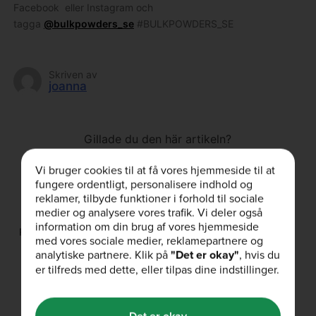
Facebook eller Instagram och
tagga
@bulkpowders_se
#BULKPOWDERS_SE
Skriven av
joanna
Gillade du den här artikeln?
Vi bruger cookies til at få vores hjemmeside til at
fungere ordentligt, personalisere indhold og
reklamer, tilbyde funktioner i forhold til sociale
medier og analysere vores trafik. Vi deler også
information om din brug af vores hjemmeside
Relaterade produkter
med vores sociale medier, reklamepartnere og
analytiske partnere. Klik på
"Det er okay"
, hvis du
er tilfreds med dette, eller tilpas dine indstillinger.
Relaterade artiklar