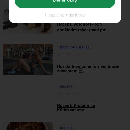
Det er okay
RECEPT
01st October 2018
Tilpas dine indstillinger
Recept: Jordnöts- och
chokladmunkar (med pro...
KOST OCH HÄLSA
20th July 2018
Hur du bibehåller formen under
semestern ...
RECEPT
04th July 2018
Recept: Proteinrika
Kärleksmums
RECEPT