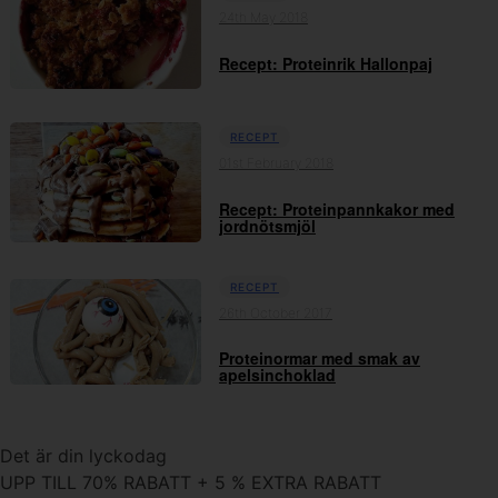
24th May 2018
Recept: Proteinrik Hallonpaj
RECEPT
01st February 2018
Recept: Proteinpannkakor med
jordnötsmjöl
RECEPT
26th October 2017
Proteinormar med smak av
apelsinchoklad
Det är din lyckodag
UPP TILL 70% RABATT + 5 % EXTRA RABATT