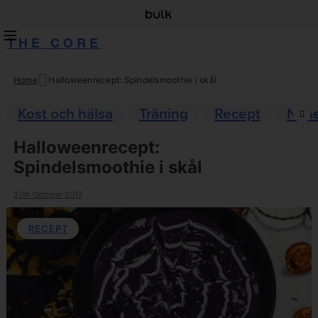
THE CORE
Home
Halloweenrecept: Spindelsmoothie i skål
Skip
to
Kost och hälsa
Träning
Recept
Nyhe
content
Halloweenrecept:
Spindelsmoothie i skål
27th October 2017
RECEPT